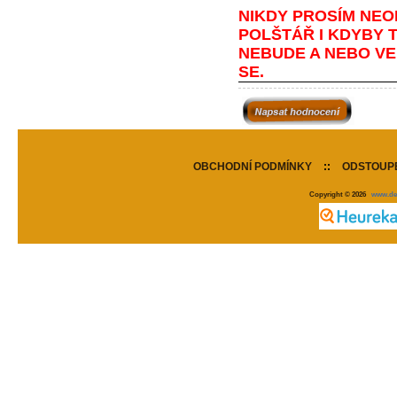
NIKDY PROSÍM NEO
POLŠTÁŘ I KDYBY T
NEBUDE A NEBO VEL
SE.
OBCHODNÍ PODMÍNKY
::
ODSTOUPE
Copyright © 2026
www.de