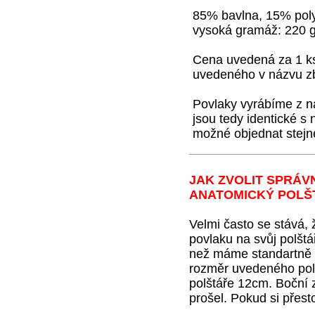
85% bavlna, 15% polya
vysoká gramáž: 220 
Cena uvedená za 1 k
uvedeného v názvu z
Povlaky vyrábíme z na
jsou tedy identické s 
možné objednat stejné
JAK ZVOLIT SPRÁV
ANATOMICKÝ POLŠ
Velmi často se stává, 
povlaku na svůj polštá
než máme standartně v
rozměr uvedeného polš
polštáře 12cm. Boční 
prošel. Pokud si přesto