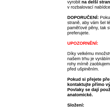
vyrobit
na
delší stra
v rozbalovací nabídc
DOPORUČENÍ:
Pokud
straně, aby vám šel l
paměťové pěny, tak sta
preferujete.
UPOZORNĚNÍ:
Díky velkému množstv
našem trhu je vyrábím
rohy mírně zaoblujeme
před ušpiněním.
Pokud si přejete pře
kontaktujte přímo v
Povlaky se dají použ
anatomické.
Složení: