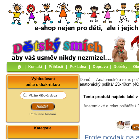
🏠︎
|
Kontakt
|
Přihlásit
|
Pokladna
|
Doprava
|
Dobírky
|
Ob
Vyhledávaní
Domů
::
Anatomické a relax pol
anatomický polštář 25x40cm (4
pište s diakritikou
Tento produkt najdete také v 
Anatomické a relax polštáře /
Rozšířené hledání
Kategorie
Froté povlak na 