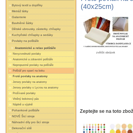
(40x25cm)
Bytový textil a doplňky
Metráž látky
Galanterie
Bavlněné šátky
Dětské ubrousky, zásterky, chňapky
Kuchyňské chňapky a sedáky
Povlaky na polštáře
Anatomické a relax polštáře
zvětšit obrázek
Nevyzvednuté povlaky
Anatomické a zdravotní polštáře
Nepropustné povlaky na polštáře
Polštář pro spaní na boku
Froté povlaky na anatomy
Jersey povlaky na anatomy
Jersey povlaky s Lycrou na anatomy
Prošívané povlaky
Vlněný ledvinový pás
Náplně a výplně
Zeptejte se na toto zbož
Pohankové polštáře
NOVÉ Šicí stroje
Náhradní díly pro šicí stroje
Dekorační sítě