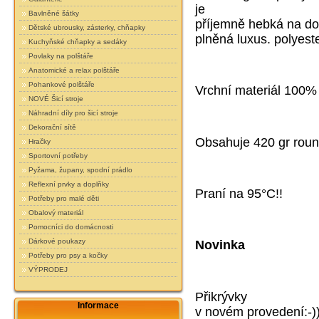
je
Bavlněné šátky
příjemně hebká na dot
Dětské ubrousky, zásterky, chňapky
plněná luxus. polyes
Kuchyňské chňapky a sedáky
Povlaky na polštáře
Anatomické a relax polštáře
Pohankové polštáře
Vrchní materiál 100%
NOVÉ Šicí stroje
Náhradní díly pro šicí stroje
Dekorační sítě
Obsahuje 420 gr roun
Hračky
Sportovní potřeby
Pyžama, župany, spodní prádlo
Reflexní prvky a doplňky
Praní na 95°C!!
Potřeby pro malé děti
Obalový materiál
Pomocníci do domácnosti
Dárkové poukazy
Novinka
Potřeby pro psy a kočky
VÝPRODEJ
Přikrývky
Informace
v novém provedení:-))