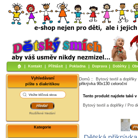
🏠︎
|
Kontakt
|
Přihlásit
|
Pokladna
|
Doprava
|
Dobírky
|
Ob
Vyhledávaní
Domů
::
Bytový textil a doplňky
přikrývka 90x130 celoroční
pište s diakritikou
Tento produkt najdete také v 
Bytový textil a doplňky / Pro d
Rozšířené hledání
Kategorie
Dětská přikrývka