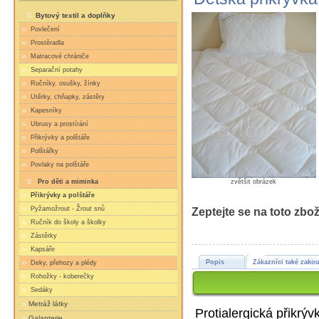
Bytový textil a doplňky
Povlečení
Prostěradla
Matracové chrániče
Separační potahy
Ručníky, osušky, žínky
Utěrky, chňapky, zástěry
Kapesníky
Ubrusy a prostírání
Přikrývky a polštáře
Polštářky
Povlaky na polštáře
zvětšit obrázek
Pro děti a miminka
Přikrývky a polštáře
Pyžamožrout - Žrout snů
Zeptejte se na toto zbož
Ručník do školy a školky
Zástěrky
Kapsáře
Popis
Zákazníci také zakou
Deky, přehozy a plédy
Rohožky - koberečky
Sedáky
Metráž látky
Protialergická přikrýv
Galanterie