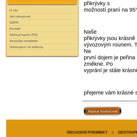
přikrývky s
možností praní na 95
O nás
Jak nakupovat
GDPR
Kontakt
Naše
Dárkový kupón FAQ
přikrývky jsou krásně
Nezasílat newslatter
vývozovým rounem. Ta
Odstoupení od smlouvy
Na
první dojem je peřin
změkne. Po
vyprání je stále krá
přejeme vám krásné sny
OBCHODNÍ PODMÍNKY
::
ODSTOUPE