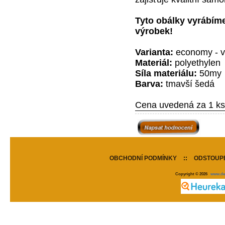
Tyto obálky vyrábíme
výrobek!
Varianta:
economy - vh
Materiál:
polyethylen
Síla materiálu:
50my
Barva:
tmavší šedá
Cena uvedená za 1 ks
OBCHODNÍ PODMÍNKY
::
ODSTOUPE
Copyright © 2026
www.de