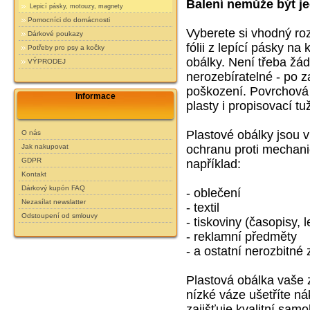
Balení nemůže být j
Lepicí pásky, motouzy, magnety
Pomocníci do domácnosti
Vyberete si vhodný ro
Dárkové poukazy
fólii z lepící pásky na
Potřeby pro psy a kočky
obálky. Není třeba žádn
VÝPRODEJ
nerozebíratelné - po z
poškození. Povrchová
Informace
plasty i propisovací tu
Plastové obálky jsou 
O nás
ochranu proti mechani
Jak nakupovat
GDPR
například:
Kontakt
Dárkový kupón FAQ
- oblečení
Nezasílat newslatter
- textil
Odstoupení od smlouvy
- tiskoviny (časopisy, 
- reklamní předměty
- a ostatní nerozbitné 
Plastová obálka vaše 
nízké váze ušetříte n
zajišťuje kvalitní samo