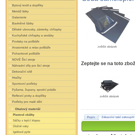
Bytový textil a doplňky
Metráž látky
Galanterie
Bavlněné šátky
Dětské ubrousky, zásterky, chňapky
Kuchyňské chňapky a sedáky
Povlaky na polštáře
zvětšit obrázek
Anatomické a relax polštáře
Pohankové polštáře
NOVÉ Šicí stroje
Zeptejte se na toto zbož
Náhradní díly pro šicí stroje
Dekorační sítě
Hračky
Sportovní potřeby
Pyžama, župany, spodní prádlo
Reflexní prvky a doplňky
zvětšit obrázek
Potřeby pro malé děti
Obalový materiál
Plastové obálky
Popis
Zákazníci také zakoupili
Sáčky s lepící klopou
Úložné vaky
Igelitové pytle