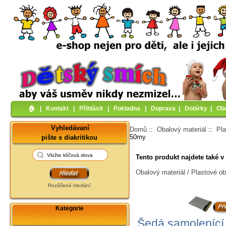
🏠︎
|
Kontakt
|
Přihlásit
|
Pokladna
|
Doprava
|
Dobírky
|
Ob
Vyhledávaní
Domů
::
Obalový materiál
::
Pl
50my
pište s diakritikou
Tento produkt najdete také v 
Obalový materiál / Plastové ob
Rozšířené hledání
Kategorie
Šedá samolepící