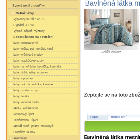
Bavlněná látka m
Bytový textil a doplňky
Metráž látky
Výprodej metráže od 79,-
Digitální 3D tisk
Výplně, náplně, výztuhy
Doporučujeme na povlečení
látky jednobarevné
látky kočky, psi, motýlci, koně
zvětšit obrázek
látky květinové motivy
látky maskáčové vzory
látky námořnické, kotvičky, kormidla
látky piráti, lebky, motorky
látky s puntíky
látky hvězdy, srdíčka, kanafas
látky ostatní vzory
Zeptejte se na toto zbož
látky dětské
látky vánoční motiv
Minky, kočárkovina
Viskozový úplet
Popis
Hodnocení
Teplákovina - úplet
Metráž froté, jersey, mikroplyš
Prostřihy, vzorky
Bavlněná látka metrá
Galanterie