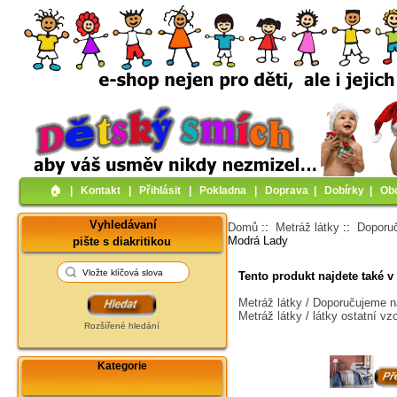
🏠︎
|
Kontakt
|
Přihlásit
|
Pokladna
|
Doprava
|
Dobírky
|
Ob
Vyhledávaní
Domů
::
Metráž látky
::
Doporu
Modrá Lady
pište s diakritikou
Tento produkt najdete také v 
Metráž látky / Doporučujeme n
Metráž látky / látky ostatní vz
Rozšířené hledání
Kategorie