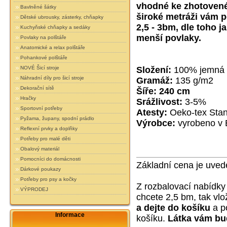
vhodné ke zhotovené 
Bavlněné šátky
široké metráži vám p
Dětské ubrousky, zásterky, chňapky
2,5 - 3bm, dle toho j
Kuchyňské chňapky a sedáky
menší povlaky.
Povlaky na polštáře
Anatomické a relax polštáře
Pohankové polštáře
NOVÉ Šicí stroje
Složení:
100% jemná 
Náhradní díly pro šicí stroje
Gramáž:
135 g/m2
Dekorační sítě
Šíře: 240 cm
Hračky
Srážlivost:
3-5%
Sportovní potřeby
Atesty:
Oeko-tex Stand
Pyžama, župany, spodní prádlo
Výrobce:
vyrobeno v
Reflexní prvky a doplňky
Potřeby pro malé děti
Obalový materiál
Pomocníci do domácnosti
Základní cena je uved
Dárkové poukazy
Potřeby pro psy a kočky
Z rozbalovací nabídky
VÝPRODEJ
chcete 2,5 bm, tak vl
a dejte do košíku
a po
Informace
košíku.
Látka vám bu