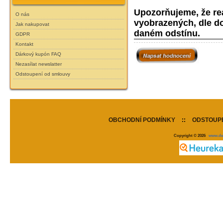
Upozorňujeme, že reá
O nás
vyobrazených, dle do
Jak nakupovat
daném odstínu.
GDPR
Kontakt
Dárkový kupón FAQ
Nezasílat newslatter
Odstoupení od smlouvy
OBCHODNÍ PODMÍNKY
::
ODSTOUPE
Copyright © 2026
www.de