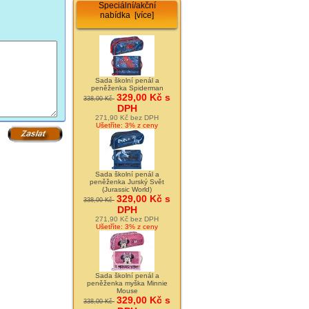
Speciální/akční
nabídka [více]
Sada školní penál a
peněženka Spiderman
329,00 Kč s
338,00 Kč
DPH
271,90 Kč bez DPH
Ušetříte: 3% z ceny
Sada školní penál a
peněženka Jurský Svět
(Jurassic World)
329,00 Kč s
338,00 Kč
DPH
271,90 Kč bez DPH
Ušetříte: 3% z ceny
Sada školní penál a
peněženka myška Minnie
Mouse
329,00 Kč s
338,00 Kč