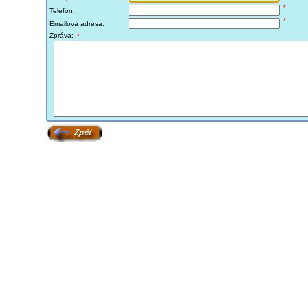
*
Telefon:
*
Emailová adresa:
Zpráva:
*