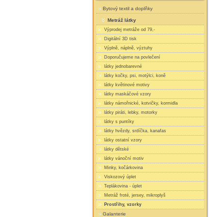
Bytový textil a doplňky
Metráž látky
Výprodej metráže od 79,-
Digitální 3D tisk
Výplně, náplně, výztuhy
Doporučujeme na povlečení
látky jednobarevné
látky kočky, psi, motýlci, koně
látky květinové motivy
látky maskáčové vzory
látky námořnické, kotvičky, kormidla
látky piráti, lebky, motorky
látky s puntíky
látky hvězdy, srdíčka, kanafas
látky ostatní vzory
látky dětské
látky vánoční motiv
Minky, kočárkovina
Viskozový úplet
Teplákovina - úplet
Metráž froté, jersey, mikroplyš
Prostřihy, vzorky
Galanterie