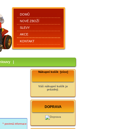
DOMŮ
NOVÉ ZBOŽÍ
SLEVY
AKCE
KONTAKT
mlouvy
|
Nákupní košík [více]
Váš nákupní košík je
prázdný.
DOPRAVA
* povinná informace