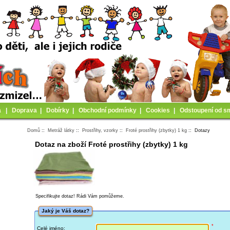
a
|
Doprava
|
Dobírky
|
Obchodní podmínky
|
Cookies
|
Odstoupení od s
Domů
::
Metráž látky
::
Prostřihy, vzorky
::
Froté prostřihy (zbytky) 1 kg
:: Dotazy
Dotaz na zboží Froté prostřihy (zbytky) 1 kg
Specifikujte dotaz! Rádi Vám pomůžeme.
Jaký je Váš dotaz?
*
Celé jméno: