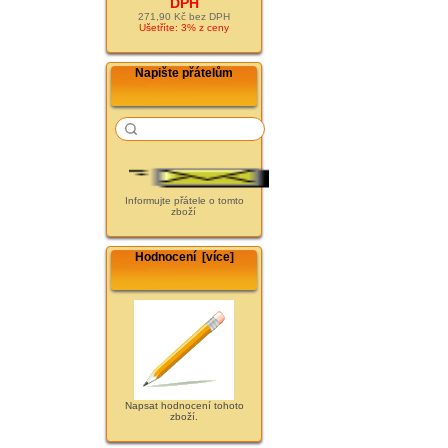
DPH
271,90 Kč bez DPH
Ušetříte: 3% z ceny
Napište přátelům
Informujte přátele o tomto
zboží
Hodnocení [více]
Napsat hodnocení tohoto
zboží.