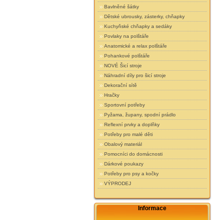
Bavlněné šátky
Dětské ubrousky, zásterky, chňapky
Kuchyňské chňapky a sedáky
Povlaky na polštáře
Anatomické a relax polštáře
Pohankové polštáře
NOVÉ Šicí stroje
Náhradní díly pro šicí stroje
Dekorační sítě
Hračky
Sportovní potřeby
Pyžama, župany, spodní prádlo
Reflexní prvky a doplňky
Potřeby pro malé děti
Obalový materiál
Pomocníci do domácnosti
Dárkové poukazy
Potřeby pro psy a kočky
VÝPRODEJ
Informace