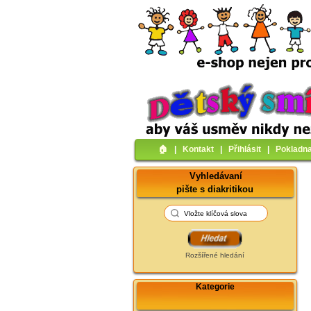
🏠︎
|
Kontakt
|
Přihlásit
|
Pokladn
Vyhledávaní
pište s diakritikou
Rozšířené hledání
Kategorie