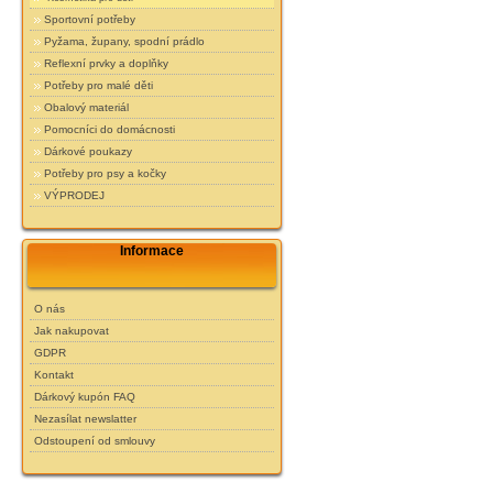
Sportovní potřeby
Pyžama, župany, spodní prádlo
Reflexní prvky a doplňky
Potřeby pro malé děti
Obalový materiál
Pomocníci do domácnosti
Dárkové poukazy
Potřeby pro psy a kočky
VÝPRODEJ
Informace
O nás
Jak nakupovat
GDPR
Kontakt
Dárkový kupón FAQ
Nezasílat newslatter
Odstoupení od smlouvy