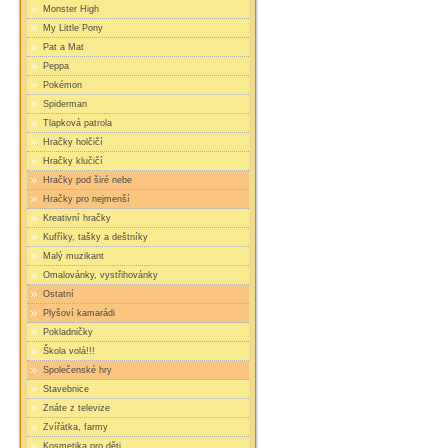
Monster High
My Little Pony
Pat a Mat
Peppa
Pokémon
Spiderman
Tlapková patrola
Hračky holčičí
Hračky klučičí
Hračky pod širé nebe
Hračky pro nejmenší
Kreativní hračky
Kufříky, tašky a deštníky
Malý muzikant
Omalovánky, vystřihovánky
Ostatní
Plyšoví kamarádi
Pokladničky
Škola volá!!!
Společenské hry
Stavebnice
Znáte z televize
Zvířátka, farmy
Kosmetika pro děti