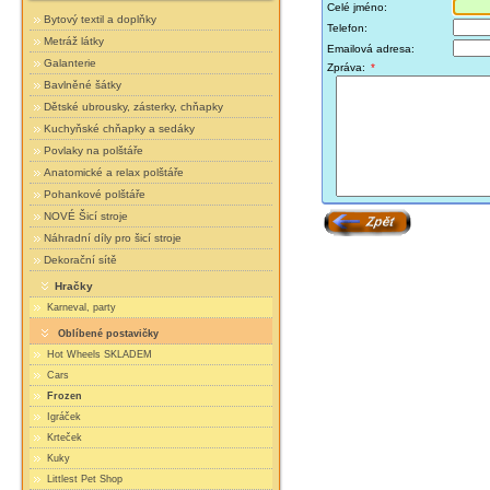
Celé jméno:
Bytový textil a doplňky
Telefon:
Metráž látky
Emailová adresa:
Galanterie
Zpráva:
*
Bavlněné šátky
Dětské ubrousky, zásterky, chňapky
Kuchyňské chňapky a sedáky
Povlaky na polštáře
Anatomické a relax polštáře
Pohankové polštáře
NOVÉ Šicí stroje
Náhradní díly pro šicí stroje
Dekorační sítě
Hračky
Karneval, party
Oblíbené postavičky
Hot Wheels SKLADEM
Cars
Frozen
Igráček
Krteček
Kuky
Littlest Pet Shop