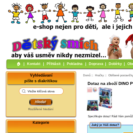
🏠︎
|
Kontakt
|
Přihlásit
|
Pokladna
|
Doprava
|
Dobírky
|
Ob
Vyhledávaní
Domů
::
Hračky
::
Oblíbené postavičk
pište s diakritikou
Dotaz na zboží DINO P
Rozšířené hledání
Specifikujte dotaz! Rádi Vám pomů
Kategorie
Jaký je Váš dotaz?