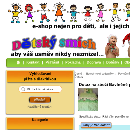
🏠︎
|
Kontakt
|
Přihlásit
|
Pokladna
|
Doprava
|
Dobírky
|
Ob
Vyhledávaní
Domů
::
Bytový textil a doplňky
::
Povlečen
Dotazy
pište s diakritikou
Dotaz na zboží Bavlněné 
Rozšířené hledání
Specifikujte dotaz! Rádi Vám pomůžeme.
Kategorie
Jaký je Váš dotaz?