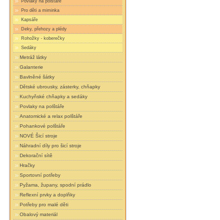
Povlaky na polštáře
Pro děti a miminka
Kapsáře
Deky, přehozy a plédy
Rohožky - koberečky
Sedáky
Metráž látky
Galanterie
Bavlněné šátky
Dětské ubrousky, zásterky, chňapky
Kuchyňské chňapky a sedáky
Povlaky na polštáře
Anatomické a relax polštáře
Pohankové polštáře
NOVÉ Šicí stroje
Náhradní díly pro šicí stroje
Dekorační sítě
Hračky
Sportovní potřeby
Pyžama, župany, spodní prádlo
Reflexní prvky a doplňky
Potřeby pro malé děti
Obalový materiál