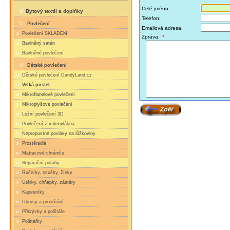
Celé jméno:
Bytový textil a doplňky
Telefon:
Povlečení
Emailová adresa:
Povlečení SKLADEM
Zpráva:
*
Bavlněný satén
Bavlněné povlečení
Dětské povlečení
Dětské povlečení DandyLand.cz
Velká postel
Mikroflanelové povlečení
Mikroplyšové povlečení
Ložní povlečení 3D
Povlečení z mikrovlákna
Nepropustné povlaky na lůžkoviny
Prostěradla
Matracové chrániče
Separační potahy
Ručníky, osušky, žínky
Utěrky, chňapky, zástěry
Kapesníky
Ubrusy a prostírání
Přikrývky a polštáře
Polštářky