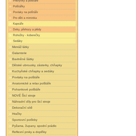
Přikrývky a polštáře
Polštářky
Povlaky na polštáře
Pro děti a miminka
Kapsáře
Deky, přehozy a plédy
Rohožky - koberečky
Sedáky
Metráž látky
Galanterie
Bavlněné šátky
Dětské ubrousky, zásterky, chňapky
Kuchyňské chňapky a sedáky
Povlaky na polštáře
Anatomické a relax polštáře
Pohankové polštáře
NOVÉ Šicí stroje
Náhradní díly pro šicí stroje
Dekorační sítě
Hračky
Sportovní potřeby
Pyžama, župany, spodní prádlo
Reflexní prvky a doplňky