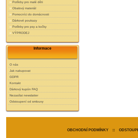
Potřeby pro malé děti
Obalový materiál
Pomocníci do domácnosti
Dárkové poukazy
Potřeby pro psy a kočky
VÝPRODEJ
Informace
O nás
Jak nakupovat
GDPR
Kontakt
Dárkový kupón FAQ
Nezasílat newslatter
Odstoupení od smlouvy
OBCHODNÍ PODMÍNKY
::
ODSTOUPE