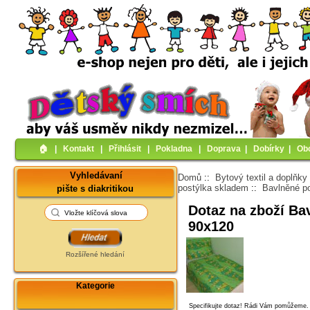
🏠︎
|
Kontakt
|
Přihlásit
|
Pokladna
|
Doprava
|
Dobírky
|
Ob
Vyhledávaní
Domů
::
Bytový textil a doplňky
postýlka skladem
::
Bavlněné po
pište s diakritikou
Dotaz na zboží Bav
90x120
Rozšířené hledání
Kategorie
Specifikujte dotaz! Rádi Vám pomůžeme.