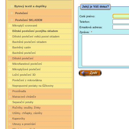
Bytový textil a doplňky
Jaký je Váš dotaz?
Povlečení
Celé jméno:
Povlečení SKLADEM
Telefon:
Mikroplyš vzorované
Emailová adresa:
Dětské povlečení postýlka skladem
Zpráva:
*
Dětské povlečení velká postel skladem
Bavlněné povlečení skladem
Bavlněný satén
Bavlněné povlečení
Dětské povlečení
Mikroflanelové povlečení
Mikroplyšové povlečení
Ložní povlečení 3D
Povlečení z mikrovlákna
Nepropustné povlaky na lůžkoviny
Prostěradla
Matracové chrániče
Separační potahy
Ručníky, osušky, žínky
Utěrky, chňapky, zástěry
Kapesníky
Ubrusy a prostírání