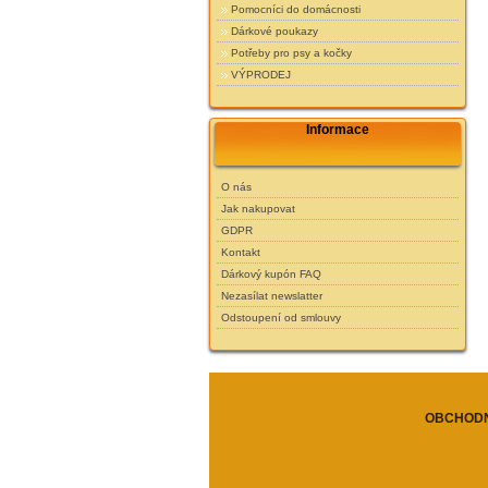
Pomocníci do domácnosti
Dárkové poukazy
Potřeby pro psy a kočky
VÝPRODEJ
Informace
O nás
Jak nakupovat
GDPR
Kontakt
Dárkový kupón FAQ
Nezasílat newslatter
Odstoupení od smlouvy
OBCHODN