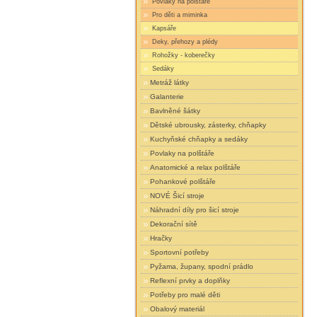
Povlaky na polštáře
Pro děti a miminka
Kapsáře
Deky, přehozy a plédy
Rohožky - koberečky
Sedáky
Metráž látky
Galanterie
Bavlněné šátky
Dětské ubrousky, zásterky, chňapky
Kuchyňské chňapky a sedáky
Povlaky na polštáře
Anatomické a relax polštáře
Pohankové polštáře
NOVÉ Šicí stroje
Náhradní díly pro šicí stroje
Dekorační sítě
Hračky
Sportovní potřeby
Pyžama, župany, spodní prádlo
Reflexní prvky a doplňky
Potřeby pro malé děti
Obalový materiál