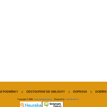
Í PODMÍNKY
::
ODSTOUPENÍ OD SMLOUVY
::
DOPRAVA
::
DOBÍRK
Copyright © 2026
www.detskysmich.cz
. Powered by
DandyLand.cz