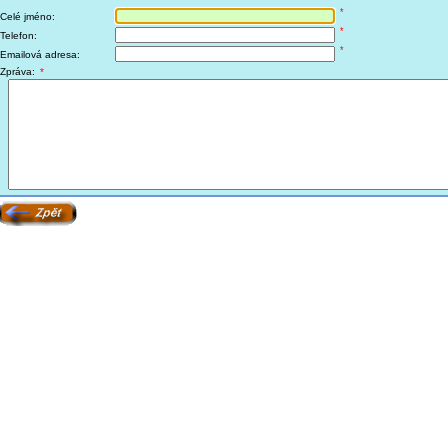
*
Celé jméno:
*
Telefon:
*
Emailová adresa:
Zpráva:
*