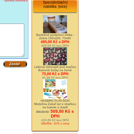
* povinná informace
Speciální/akční
nabídka [více]
Bavlněné povlečení Afrika -
Zebra 140x200, 70x90
495,00 Kč s DPH
409,09 Kč bez DPH
Látkový ubrousek pod svačinu
Barevné kočky na černé
75,00 Kč s DPH
61,98 Kč bez DPH
HASBRO PLAY-DOH
Modelína Zubař set s vrtačkou
na baterie a doplň
509,00 Kč s
569,00 Kč
DPH
420,66 Kč bez DPH
Ušetříte: 11% z ceny