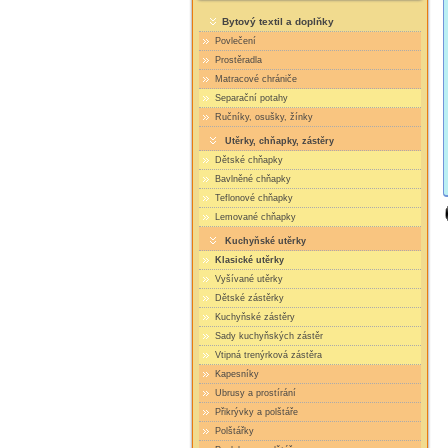
Bytový textil a doplňky
Povlečení
Prostěradla
Matracové chrániče
Separační potahy
Ručníky, osušky, žínky
Utěrky, chňapky, zástěry
Dětské chňapky
Bavlněné chňapky
Teflonové chňapky
Lemované chňapky
Kuchyňské utěrky
Klasické utěrky
Vyšívané utěrky
Dětské zástěrky
Kuchyňské zástěry
Sady kuchyňských zástěr
Vtipná trenýrková zástěra
Kapesníky
Ubrusy a prostírání
Přikrývky a polštáře
Polštářky