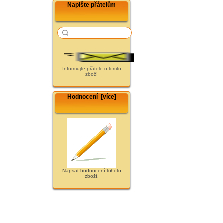
Napište přátelům
Informujte přátele o tomto
zboží
Hodnocení [více]
Napsat hodnocení tohoto
zboží.