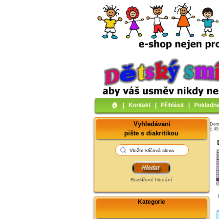
🏠︎
|
Kontakt
|
Přihlásit
|
Pokladn
Vyhledávaní
Do
č.45
pište s diakritikou
Rozšířené hledání
Kategorie