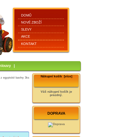
DOMŮ
NOVÉ ZBOŽÍ
SLEVY
AKCE
KONTAKT
mlouvy
|
Nákupní košík [více]
 z egyptské bavlny 3ks
Váš nákupní košík je
prázdný.
DOPRAVA