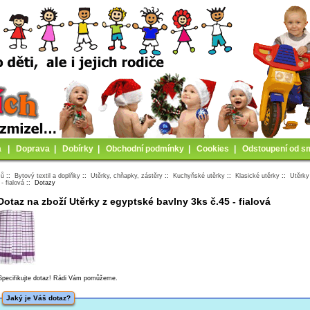
a
|
Doprava
|
Dobírky
|
Obchodní podmínky
|
Cookies
|
Odstoupení od s
mů
::
Bytový textil a doplňky
::
Utěrky, chňapky, zástěry
::
Kuchyňské utěrky
::
Klasické utěrky
::
Utěrky
 - fialová
:: Dotazy
Dotaz na zboží Utěrky z egyptské bavlny 3ks č.45 - fialová
Specifikujte dotaz! Rádi Vám pomůžeme.
Jaký je Váš dotaz?