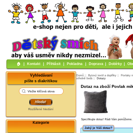
🏠︎
|
Kontakt
|
Přihlásit
|
Pokladna
|
Doprava
|
Dobírky
|
Ob
Vyhledávaní
Domů
::
Bytový textil a doplňky
::
Povlaky n
středně šedá
:: Dotazy
pište s diakritikou
Dotaz na zboží Povlak mik
Rozšířené hledání
Specifikujte dotaz! Rádi Vám pomůžeme.
Kategorie
Jaký je Váš dotaz?