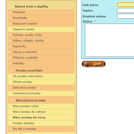
Celé jméno:
Bytový textil a doplňky
Telefon:
Povlečení
Emailová adresa:
Prostěradla
Zpráva:
*
Matracové chrániče
Separační potahy
Ručníky, osušky, žínky
Utěrky, chňapky, zástěry
Kapesníky
Ubrusy a prostírání
Přikrývky a polštáře
Polštářky
Povlaky na polštáře
3D povlaky mikrovlákno
Dětské povlaky
Dekorační povlaky
Jednobarevné povlaky
Mikroplyšové povlaky
Mikro povlaky našité
Mikro povlaky dle velikosti
Mikro povlaky dle barvy
Povlaky doprodej
Pro děti a miminka