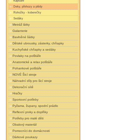
Kapsáře
Deky, přehozy a plédy
Rohožky - koberečky
Sedáky
Metráž látky
Galanterie
Bavlněné šátky
Dětské ubrousky, zásterky, chňapky
Kuchyňské chňapky a sedáky
Povlaky na polštáře
Anatomické a relax polštáře
Pohankové polštáře
NOVÉ Šicí stroje
Náhradní díly pro šicí stroje
Dekorační sítě
Hračky
Sportovní potřeby
Pyžama, župany, spodní prádlo
Reflexní prvky a doplňky
Potřeby pro malé děti
Obalový materiál
Pomocníci do domácnosti
Dárkové poukazy