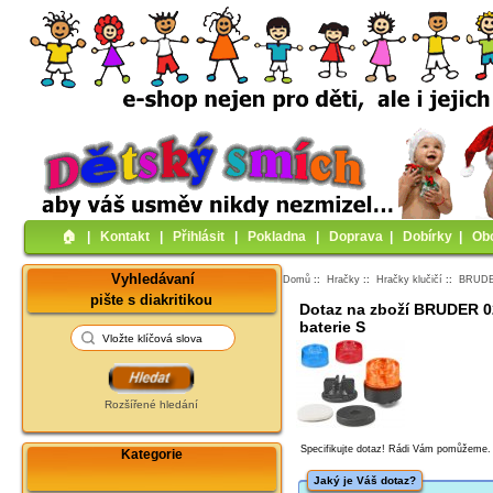
🏠︎
|
Kontakt
|
Přihlásit
|
Pokladna
|
Doprava
|
Dobírky
|
Ob
Vyhledávaní
Domů
::
Hračky
::
Hračky klučičí
::
BRUDER
pište s diakritikou
Dotaz na zboží BRUDER 02
baterie S
Rozšířené hledání
Specifikujte dotaz! Rádi Vám pomůžeme.
Kategorie
Jaký je Váš dotaz?