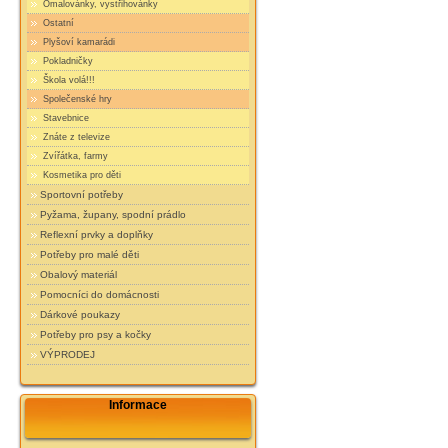
Omalovánky, vystřihovánky
Ostatní
Plyšoví kamarádi
Pokladničky
Škola volá!!!
Společenské hry
Stavebnice
Znáte z televize
Zvířátka, farmy
Kosmetika pro děti
Sportovní potřeby
Pyžama, župany, spodní prádlo
Reflexní prvky a doplňky
Potřeby pro malé děti
Obalový materiál
Pomocníci do domácnosti
Dárkové poukazy
Potřeby pro psy a kočky
VÝPRODEJ
Informace