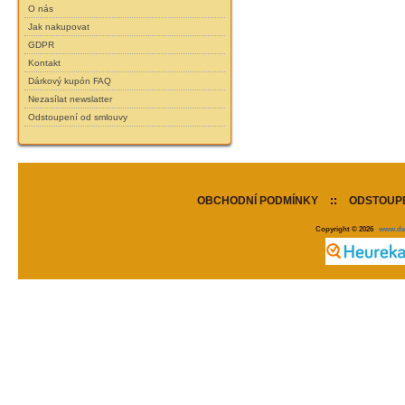
O nás
Jak nakupovat
GDPR
Kontakt
Dárkový kupón FAQ
Nezasílat newslatter
Odstoupení od smlouvy
OBCHODNÍ PODMÍNKY
::
ODSTOUPE
Copyright © 2026
www.de