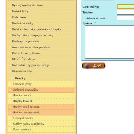
Bytový textil a doplňky
Celé jméno:
Metráž látky
Telefon:
Galanterie
Emailová adresa:
Bavlněné šátky
Zpráva:
*
Dětské ubrousky, zásterky, chňapky
Kuchyňské chňapky a sedáky
Povlaky na polštáře
Anatomické a relax polštáře
Pohankové polštáře
NOVÉ Šicí stroje
Náhradní díly pro šicí stroje
Dekorační sítě
Hračky
Karneval, party
Oblíbené postavičky
Hračky holčičí
Hračky klučičí
Hračky pod širé nebe
Hračky pro nejmenší
Kreativní hračky
Kufříky, tašky a deštníky
Malý muzikant