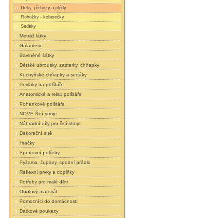
Deky, přehozy a plédy
Rohožky - koberečky
Sedáky
Metráž látky
Galanterie
Bavlněné šátky
Dětské ubrousky, zásterky, chňapky
Kuchyňské chňapky a sedáky
Povlaky na polštáře
Anatomické a relax polštáře
Pohankové polštáře
NOVÉ Šicí stroje
Náhradní díly pro šicí stroje
Dekorační sítě
Hračky
Sportovní potřeby
Pyžama, župany, spodní prádlo
Reflexní prvky a doplňky
Potřeby pro malé děti
Obalový materiál
Pomocníci do domácnosti
Dárkové poukazy