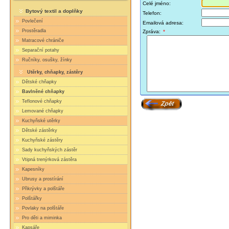
Celé jméno:
Bytový textil a doplňky
Telefon:
Povlečení
Emailová adresa:
Prostěradla
Zpráva:
*
Matracové chrániče
Separační potahy
Ručníky, osušky, žínky
Utěrky, chňapky, zástěry
Dětské chňapky
Bavlněné chňapky
Teflonové chňapky
Lemované chňapky
Kuchyňské utěrky
Dětské zástěrky
Kuchyňské zástěry
Sady kuchyňských zástěr
Vtipná trenýrková zástěra
Kapesníky
Ubrusy a prostírání
Přikrývky a polštáře
Polštářky
Povlaky na polštáře
Pro děti a miminka
Kapsáře