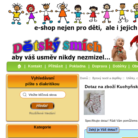
🏠︎
|
Kontakt
|
Přihlásit
|
Pokladna
|
Doprava
|
Dobírky
|
Ob
Vyhledávaní
Domů
::
Bytový textil a doplňky
::
Utěrky, 
pište s diakritikou
Dotaz na zboží Kuchyňsk
Rozšířené hledání
Specifikujte dotaz! Rádi Vám pomůžeme
Kategorie
Jaký je Váš dotaz?