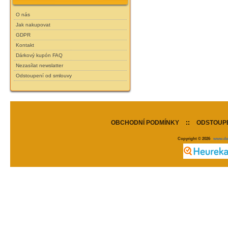
O nás
Jak nakupovat
GDPR
Kontakt
Dárkový kupón FAQ
Nezasílat newslatter
Odstoupení od smlouvy
OBCHODNÍ PODMÍNKY
::
ODSTOUPE
Copyright © 2026
www.de