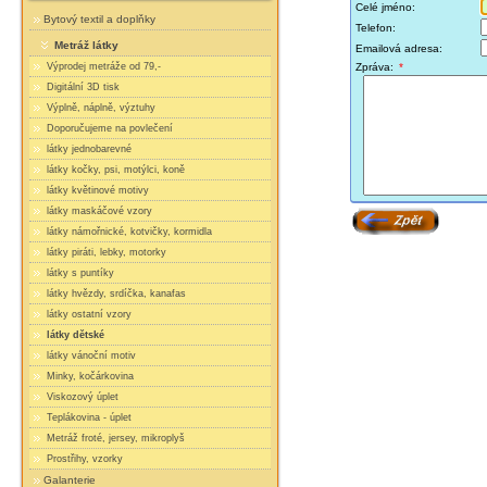
Celé jméno:
Bytový textil a doplňky
Telefon:
Metráž látky
Emailová adresa:
Výprodej metráže od 79,-
Zpráva:
*
Digitální 3D tisk
Výplně, náplně, výztuhy
Doporučujeme na povlečení
látky jednobarevné
látky kočky, psi, motýlci, koně
látky květinové motivy
látky maskáčové vzory
látky námořnické, kotvičky, kormidla
látky piráti, lebky, motorky
látky s puntíky
látky hvězdy, srdíčka, kanafas
látky ostatní vzory
látky dětské
látky vánoční motiv
Minky, kočárkovina
Viskozový úplet
Teplákovina - úplet
Metráž froté, jersey, mikroplyš
Prostřihy, vzorky
Galanterie