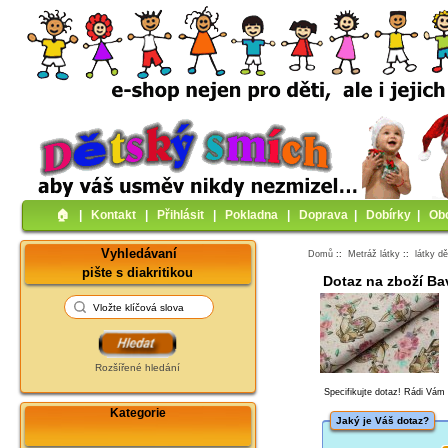
🏠︎
|
Kontakt
|
Přihlásit
|
Pokladna
|
Doprava
|
Dobírky
|
Ob
Vyhledávaní
Domů
::
Metráž látky
::
látky d
pište s diakritikou
Dotaz na zboží Ba
Rozšířené hledání
Specifikujte dotaz! Rádi Vá
Kategorie
Jaký je Váš dotaz?