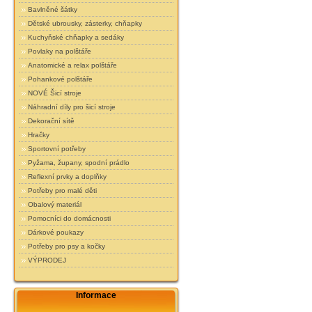
Bavlněné šátky
Dětské ubrousky, zásterky, chňapky
Kuchyňské chňapky a sedáky
Povlaky na polštáře
Anatomické a relax polštáře
Pohankové polštáře
NOVÉ Šicí stroje
Náhradní díly pro šicí stroje
Dekorační sítě
Hračky
Sportovní potřeby
Pyžama, župany, spodní prádlo
Reflexní prvky a doplňky
Potřeby pro malé děti
Obalový materiál
Pomocníci do domácnosti
Dárkové poukazy
Potřeby pro psy a kočky
VÝPRODEJ
Informace