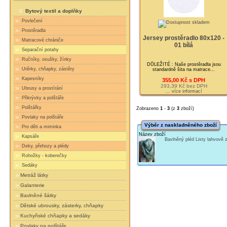
Bytový textil a doplňky
Povlečení
Prostěradla
Jersey prostěradlo 80x120 -
Matracové chrániče
01 bílá
Separační potahy
Ručníky, osušky, žínky
DŮLEŽITÉ : Naše prostěradla jsou
Utěrky, chňapky, zástěry
standardně šita na matrace...
Kapesníky
355,00 Kč s DPH
293,39 Kč bez DPH
Ubrusy a prostírání
... více informací
Přikrývky a polštáře
Polštářky
Zobrazeno
1
-
3
(z
3
zboží)
Povlaky na polštáře
Výběr z naskladněného zboží
Pro děti a miminka
Název zboží
Kapsáře
Bavlněný pléd Listy lahvově
Deky, přehozy a plédy
Rohožky - koberečky
Sedáky
Metráž látky
Galanterie
Bavlněné šátky
Dětské ubrousky, zásterky, chňapky
Kuchyňské chňapky a sedáky
Povlaky na polštáře