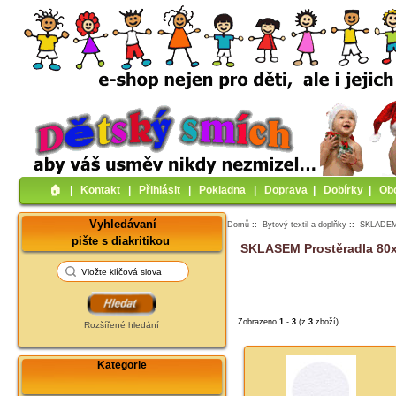
🏠︎
|
Kontakt
|
Přihlásit
|
Pokladna
|
Doprava
|
Dobírky
|
Ob
Vyhledávaní
Domů
::
Bytový textil a doplňky
::
SKLADEM P
pište s diakritikou
SKLASEM Prostěradla 80
Zobrazeno
1
-
3
(z
3
zboží)
Rozšířené hledání
Kategorie