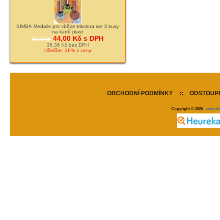
SIMBA Medaile pro vítěze trikolora set 3 kusy
na kartě plast
44,00 Kč s DPH
69,00 Kč
36,36 Kč bez DPH
Ušetříte: 36% z ceny
OBCHODNÍ PODMÍNKY
::
ODSTOUPE
Copyright © 2026
www.de