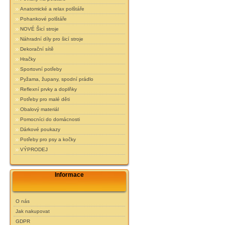
Anatomické a relax polštáře
Pohankové polštáře
NOVÉ Šicí stroje
Náhradní díly pro šicí stroje
Dekorační sítě
Hračky
Sportovní potřeby
Pyžama, župany, spodní prádlo
Reflexní prvky a doplňky
Potřeby pro malé děti
Obalový materiál
Pomocníci do domácnosti
Dárkové poukazy
Potřeby pro psy a kočky
VÝPRODEJ
Informace
O nás
Jak nakupovat
GDPR