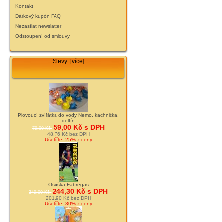
Kontakt
Dárkový kupón FAQ
Nezasílat newslatter
Odstoupení od smlouvy
Slevy [více]
Plovoucí zvířátka do vody Nemo, kachnička,
delfín
59,00 Kč s DPH
79,00 Kč
48,76 Kč bez DPH
Ušetříte: 25% z ceny
Osuška Fabregas
244,30 Kč s DPH
349,00 Kč
201,90 Kč bez DPH
Ušetříte: 30% z ceny