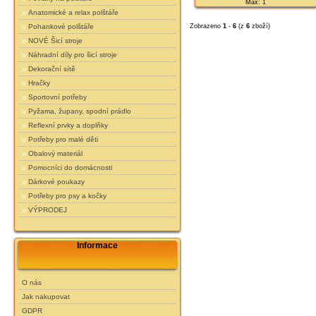
Max: 1
Anatomické a relax polštáře
Zobrazeno
1
-
6
(z
6
zboží)
Pohankové polštáře
NOVÉ Šicí stroje
Náhradní díly pro šicí stroje
Dekorační sítě
Hračky
Sportovní potřeby
Pyžama, župany, spodní prádlo
Reflexní prvky a doplňky
Potřeby pro malé děti
Obalový materiál
Pomocníci do domácnosti
Dárkové poukazy
Potřeby pro psy a kočky
VÝPRODEJ
Informace
O nás
Jak nakupovat
GDPR