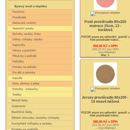
Bytový textil a doplňky
Povlečení
Prostěradla
Froté prostěradlo 80x200
Matracové chrániče
matrace 15cm, 13 -
Separační potahy
korálová
Ručníky, osušky, žínky
POZOR pouze pro upřesnění: gramáž u
Utěrky, chňapky, zástěry
froté prostěradel máme...
Kapesníky
350,00 Kč s DPH
289,26 Kč bez DPH
Ubrusy a prostírání
... více informací
Max: 1
Přikrývky a polštáře
Polštářky
Povlaky na polštáře
Pro děti a miminka
Kapsáře
Deky, přehozy a plédy
Rohožky - koberečky
Sedáky
Jersey prostěradlo 80x200 -
Metráž látky
10 tmavě béžová
Galanterie
Bavlněné šátky
POZOR pouze pro upřesnění: gramáž u
froté prostěradel máme...
Dětské ubrousky, zásterky, chňapky
390,00 Kč s DPH
Kuchyňské chňapky a sedáky
322,31 Kč bez DPH
... více informací
Povlaky na polštáře