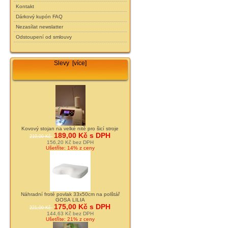
Kontakt
Dárkový kupón FAQ
Nezasílat newslatter
Odstoupení od smlouvy
Slevy [více]
Kovový stojan na velké nitě pro šicí stroje
189,00 Kč s DPH
219,00 Kč
156,20 Kč bez DPH
Ušetříte: 14% z ceny
Náhradní froté povlak 33x50cm na polštář
GOSA LILIA
175,00 Kč s DPH
221,00 Kč
144,63 Kč bez DPH
Ušetříte: 21% z ceny