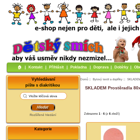
🏠︎
|
Kontakt
|
Přihlásit
|
Pokladna
|
Doprava
|
Dobírky
|
Ob
Vyhledávaní
Domů
::
Bytový textil a doplňky
::
SKLADEM P
pište s diakritikou
SKLADEM Prostěradla 80
Zobrazeno
1
-
6
(z
6
zboží)
Rozšířené hledání
Kategorie