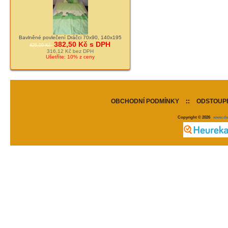
Bavlněné povlečení Dráčci 70x90, 140x195
382,50 Kč s DPH
425,00 Kč
316,12 Kč bez DPH
Ušetříte: 10% z ceny
OBCHODNÍ PODMÍNKY
::
ODSTOUPE
Copyright © 2026
www.de