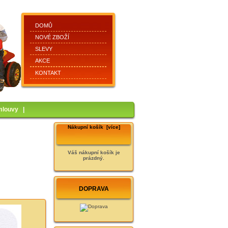
DOMŮ
NOVÉ ZBOŽÍ
SLEVY
AKCE
KONTAKT
mlouvy
|
Nákupní košík [více]
Váš nákupní košík je
prázdný.
DOPRAVA