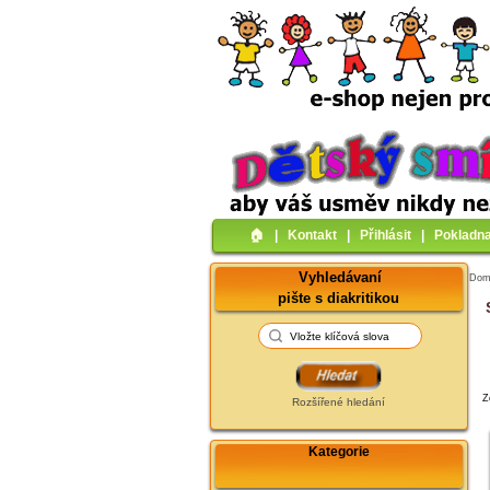
🏠︎
|
Kontakt
|
Přihlásit
|
Pokladn
Vyhledávaní
Do
pište s diakritikou
Z
Rozšířené hledání
Kategorie