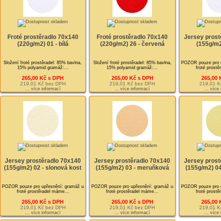
Froté prostěradlo 70x140
Froté prostěradlo 70x140
Jersey prost
(220g/m2) 01 - bílá
(220g/m2) 26 - červená
(155g/m2)
Složení froté prostěradel: 85% bavlna,
Složení froté prostěradel: 85% bavlna,
POZOR pouze pro u
15% polyamid gramáž:...
15% polyamid gramáž:...
froté prost
265,00 Kč s DPH
265,00 Kč s DPH
265,00 
219,01 Kč bez DPH
219,01 Kč bez DPH
219,01 K
... více informací
... více informací
... více
Jersey prostěradlo 70x140
Jersey prostěradlo 70x140
Jersey prost
(155g/m2) 02 - slonová kost
(155g/m2) 03 - meruňková
(155g/m2) 04 
POZOR pouze pro upřesnění: gramáž u
POZOR pouze pro upřesnění: gramáž u
POZOR pouze pro u
froté prostěradel máme...
froté prostěradel máme...
froté prost
265,00 Kč s DPH
265,00 Kč s DPH
265,00 
219,01 Kč bez DPH
219,01 Kč bez DPH
219,01 K
... více informací
... více informací
... více