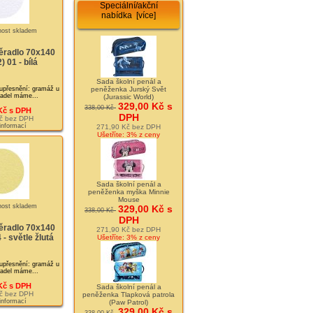
Speciální/akční
nabídka [více]
ěradlo 70x140
 01 - bílá
Sada školní penál a
přesnění: gramáž u
peněženka Jurský Svět
ěradel máme...
(Jurassic World)
329,00 Kč s
338,00 Kč
Kč s DPH
DPH
č bez DPH
 informací
271,90 Kč bez DPH
Ušetříte: 3% z ceny
Sada školní penál a
peněženka myška Minnie
Mouse
329,00 Kč s
338,00 Kč
DPH
ěradlo 70x140
271,90 Kč bez DPH
- světle žlutá
Ušetříte: 3% z ceny
přesnění: gramáž u
ěradel máme...
Kč s DPH
Sada školní penál a
č bez DPH
peněženka Tlapková patrola
 informací
(Paw Patrol)
329,00 Kč s
338,00 Kč