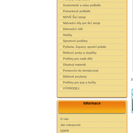
Anatomické a relax polštáře
Pohankové polštáře
NOVÉ Šicí stroje
Náhradní díly pro šicí stroje
Dekorační sítě
Hračky
Sportovní potřeby
Pyžama, župany, spodní prádlo
Reflexní prvky a doplňky
Potřeby pro malé děti
Obalový materiál
Pomocníci do domácnosti
Dárkové poukazy
Z
Potřeby pro psy a kočky
VÝPRODEJ
Informace
O nás
Jak nakupovat
GDPR