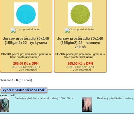
Jersey prostěradlo 70x140
Jersey prostěradlo 70x140
(155g/m2) 22 - tyrkysová
(155g/m2) 42 - neonově
zelená
POZOR pouze pro upřesnění: gramáž u
POZOR pouze pro upřesnění: gramáž u
froté prostěradel máme...
froté prostěradel máme...
265,00 Kč s DPH
265,00 Kč s DPH
219,01 Kč bez DPH
219,01 Kč bez DPH
... více informací
... více informací
obrazeno
1
-
8
(z
8
zboží)
Výběr z naskladněného zboží
Název zboží
Bavlněný pléd Listy lahvově zelený 100x180 cm
Bavlněný pléd Kašmír růžov