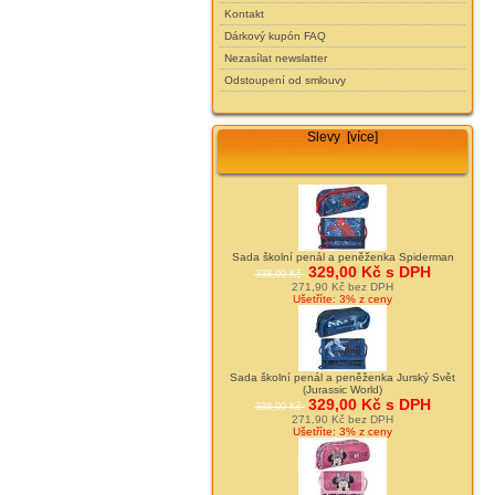
Kontakt
Dárkový kupón FAQ
Nezasílat newslatter
Odstoupení od smlouvy
Slevy [více]
Sada školní penál a peněženka Spiderman
329,00 Kč s DPH
338,00 Kč
271,90 Kč bez DPH
Ušetříte: 3% z ceny
Sada školní penál a peněženka Jurský Svět
(Jurassic World)
329,00 Kč s DPH
338,00 Kč
271,90 Kč bez DPH
Ušetříte: 3% z ceny