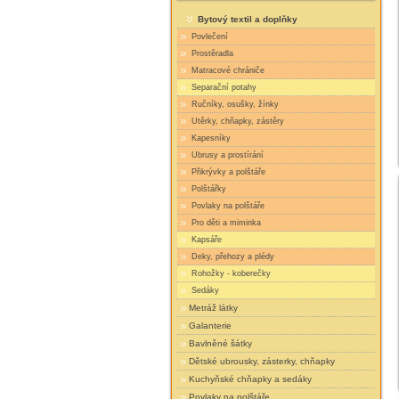
Bytový textil a doplňky
Povlečení
Prostěradla
Matracové chrániče
Separační potahy
Ručníky, osušky, žínky
Utěrky, chňapky, zástěry
Kapesníky
Ubrusy a prostírání
Přikrývky a polštáře
Polštářky
Povlaky na polštáře
Pro děti a miminka
Kapsáře
Deky, přehozy a plédy
Rohožky - koberečky
Sedáky
Metráž látky
Galanterie
Bavlněné šátky
Dětské ubrousky, zásterky, chňapky
Kuchyňské chňapky a sedáky
Povlaky na polštáře