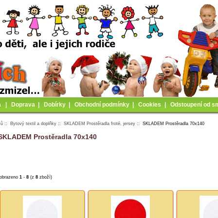
a
|
Doprava
|
Dobírky
|
Obchodní podmínky
|
Cookies
|
Odstoupení od s
mů
::
Bytový textil a doplňky
::
SKLADEM Prostěradla froté, jersey
:: SKLADEM Prostěradla 70x140
SKLADEM Prostěradla 70x140
obrazeno
1
-
8
(z
8
zboží)