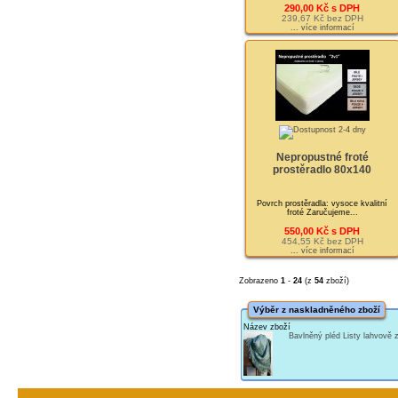
290,00 Kč s DPH
239,67 Kč bez DPH
... více informací
Nepropustné froté
prostěradlo 80x140
Povrch prostěradla: vysoce kvalitní
froté Zaručujeme...
550,00 Kč s DPH
454,55 Kč bez DPH
... více informací
Zobrazeno
1
-
24
(z
54
zboží)
Výběr z naskladněného zboží
Název zboží
Bavlněný pléd Listy lahvově