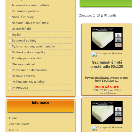
Anatomické a relax polštáře
Pohankové polštáře
Zobrazeno
1
-
24
(z
54
zboží)
NOVÉ Šicí stroje
Náhradní díly pro šicí stroje
Dekorační sítě
Hračky
Sportovní potřeby
Pyžama, župany, spodní prádlo
Reflexní prvky a doplňky
Potřeby pro malé děti
Nepropustné froté
Obalový materiál
prostěradlo 60x120
Pomocníci do domácnosti
Dárkové poukazy
Povrch prostěradla: vysoce kvalitní
froté Zaručujeme...
Potřeby pro psy a kočky
290,00 Kč s DPH
VÝPRODEJ
239,67 Kč bez DPH
... více informací
Informace
O nás
Jak nakupovat
GDPR