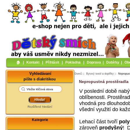
🏠︎
|
Kontakt
|
Přihlásit
|
Pokladna
|
Doprava
|
Dobírky
|
Ob
Vyhledávaní
Domů
::
Bytový textil a doplňky
:: Nepropust
pište s diakritikou
Nepropustná prostěradla
V poslední době nabýv
oblíbenosti. Prostěra
vhodná pro dlouhodobě
Rozšířené hledání
všední využití do kaž
Kategorie
Lehací část tvoří
poly
zároveň
prodyšný
! D