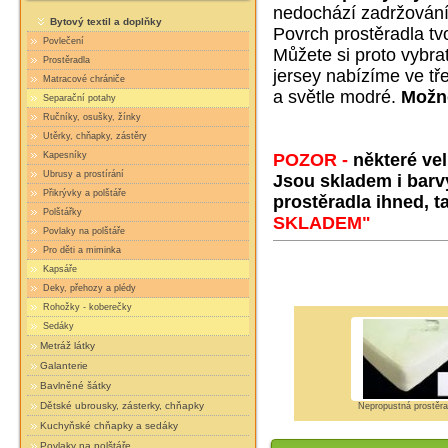
nedochází zadržování 
Bytový textil a doplňky
Povrch prostěradla tv
Povlečení
Můžete si proto vybra
Prostěradla
jersey nabízíme ve tře
Matracové chrániče
a světle modré.
Možno
Separační potahy
Ručníky, osušky, žínky
Utěrky, chňapky, zástěry
Kapesníky
POZOR -
některé ve
Ubrusy a prostírání
Jsou skladem i barv
Přikrývky a polštáře
prostěradla ihned, t
Polštářky
SKLADEM"
Povlaky na polštáře
Pro děti a miminka
Kapsáře
Deky, přehozy a plédy
Rohožky - koberečky
Sedáky
Metráž látky
Galanterie
Bavlněné šátky
Dětské ubrousky, zásterky, chňapky
Nepropustná prostěrad
Kuchyňské chňapky a sedáky
Povlaky na polštáře