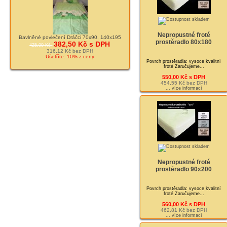
Nepropustné froté
Bavlněné povlečení Dráčci 70x90, 140x195
prostěradlo 80x180
382,50 Kč s DPH
425,00 Kč
316,12 Kč bez DPH
Ušetříte: 10% z ceny
Povrch prostěradla: vysoce kvalitní
froté Zaručujeme...
550,00 Kč s DPH
454,55 Kč bez DPH
... více informací
Nepropustné froté
prostěradlo 90x200
Povrch prostěradla: vysoce kvalitní
froté Zaručujeme...
560,00 Kč s DPH
462,81 Kč bez DPH
... více informací