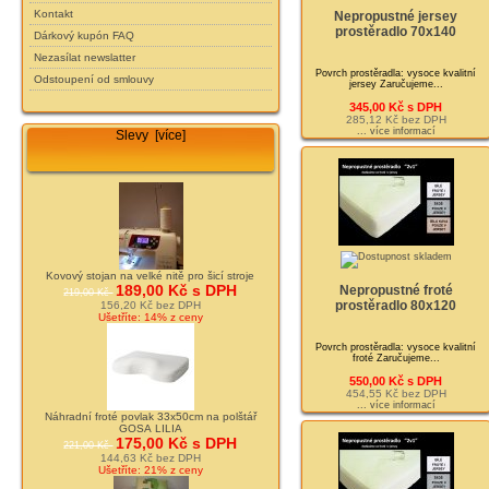
Kontakt
Nepropustné jersey
prostěradlo 70x140
Dárkový kupón FAQ
Nezasílat newslatter
Povrch prostěradla: vysoce kvalitní
Odstoupení od smlouvy
jersey Zaručujeme...
345,00 Kč s DPH
285,12 Kč bez DPH
... více informací
Slevy [více]
Kovový stojan na velké nitě pro šicí stroje
189,00 Kč s DPH
Nepropustné froté
219,00 Kč
prostěradlo 80x120
156,20 Kč bez DPH
Ušetříte: 14% z ceny
Povrch prostěradla: vysoce kvalitní
froté Zaručujeme...
550,00 Kč s DPH
454,55 Kč bez DPH
... více informací
Náhradní froté povlak 33x50cm na polštář
GOSA LILIA
175,00 Kč s DPH
221,00 Kč
144,63 Kč bez DPH
Ušetříte: 21% z ceny