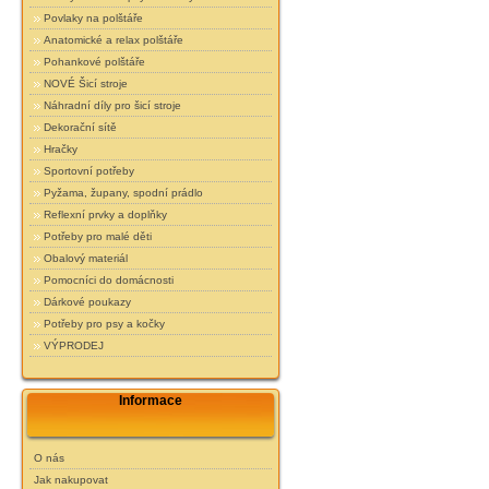
Povlaky na polštáře
Anatomické a relax polštáře
Pohankové polštáře
NOVÉ Šicí stroje
Náhradní díly pro šicí stroje
Dekorační sítě
Hračky
Sportovní potřeby
Pyžama, župany, spodní prádlo
Reflexní prvky a doplňky
Potřeby pro malé děti
Obalový materiál
Pomocníci do domácnosti
Dárkové poukazy
Potřeby pro psy a kočky
VÝPRODEJ
Informace
O nás
Jak nakupovat