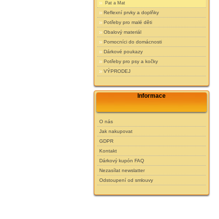
Pat a Mat
Reflexní prvky a doplňky
Potřeby pro malé děti
Obalový materiál
Pomocníci do domácnosti
Dárkové poukazy
Potřeby pro psy a kočky
VÝPRODEJ
Informace
O nás
Jak nakupovat
GDPR
Kontakt
Dárkový kupón FAQ
Nezasílat newslatter
Odstoupení od smlouvy