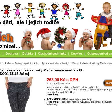
a
|
Doprava
|
Dobírky
|
Obchodní podmínky
|
Cookies
|
Odstoupení od s
mů
::
Pyžama, župany, spodní prádlo
::
Pyžamové kalhoty, šortky
::
Dámské elastické kalhoty Marie tma
Dámské elastické kalhoty Marie tmavě modrá 2XL
[DOD1-73166-2xl-m]
263,00 Kč s DPH
217,36 Kč bez DPH
Vaše jméno se zobrazí jako text, který zadáte do
Jm0no recenzenta
. Pro vaše soukromí, doporučujeme ps8t jeméno a první písmeno
příjmení (příklad: Krel H.) .
Poznámky:
POZNÁMKA:
HTML tagy nejsou povoleny.
Poznámka:
Hodnocení mohou vyžadovat předchozí schválení dříve, než budou
zobrazeny