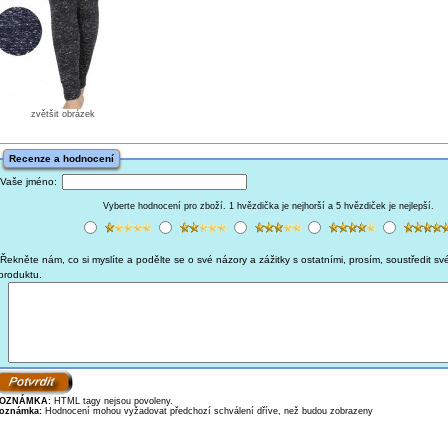
zvětšit obrázek
Recenze a hodnocení
Vaše jméno:
Vyberte hodnocení pro zboží. 1 hvězdička je nejhorší a 5 hvězdiček je nejlepší.
Řekněte nám, co si myslíte a podělte se o své názory a zážitky s ostatními, prosím, soustředit sv
produktu.
OZNÁMKA:
HTML tagy nejsou povoleny.
oznámka:
Hodnocení mohou vyžadovat předchozí schválení dříve, než budou zobrazeny