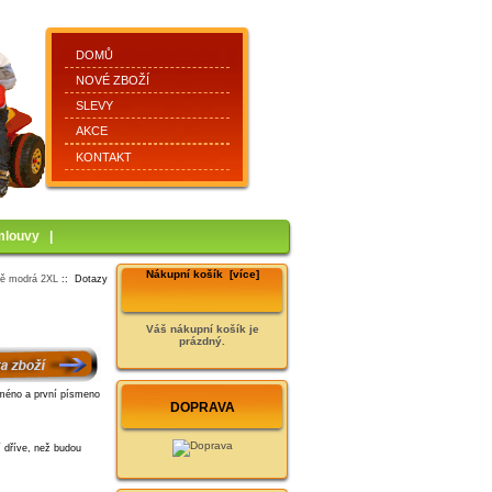
DOMŮ
NOVÉ ZBOŽÍ
SLEVY
AKCE
KONTAKT
mlouvy
|
Nákupní košík [více]
vě modrá 2XL
:: Dotazy
Váš nákupní košík je
prázdný.
DOPRAVA