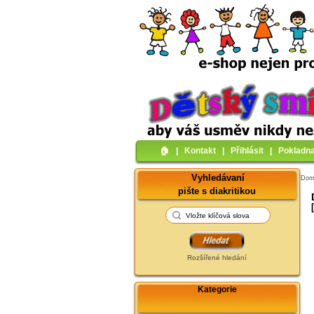
🏠︎
|
Kontakt
|
Přihlásit
|
Pokladn
Vyhledávaní
Do
pište s diakritikou
Rozšířené hledání
Kategorie