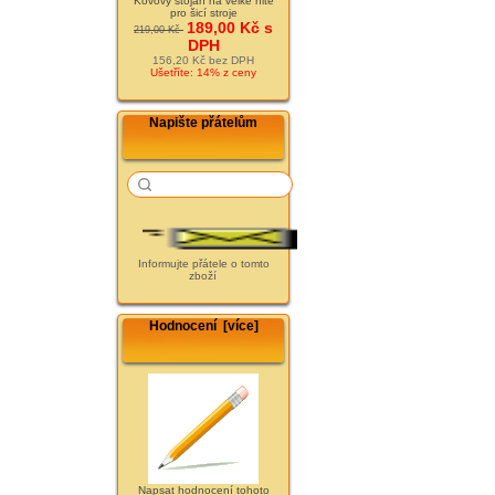
Kovový stojan na velké nitě
pro šicí stroje
189,00 Kč s
219,00 Kč
DPH
156,20 Kč bez DPH
Ušetříte: 14% z ceny
Napište přátelům
Informujte přátele o tomto
zboží
Hodnocení [více]
Napsat hodnocení tohoto