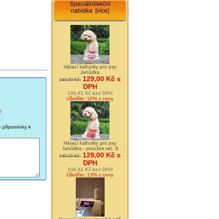
Speciální/akční
nabídka [více]
Hárací kalhotky pro psy
Jahůdka
129,00 Kč s
144,00 Kč
DPH
106,61 Kč bez DPH
Ušetříte: 10% z ceny
é připomínky k
Hárací kalhotky pro psy
Jahůdka - proužek vel. S
129,00 Kč s
149,00 Kč
DPH
106,61 Kč bez DPH
Ušetříte: 13% z ceny