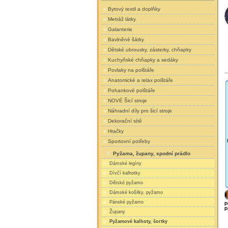
Bytový textil a doplňky
Metráž látky
Galanterie
Bavlněné šátky
Dětské ubrousky, zásterky, chňapky
Kuchyňské chňapky a sedáky
Povlaky na polštáře
Anatomické a relax polštáře
Pohankové polštáře
NOVÉ Šicí stroje
Náhradní díly pro šicí stroje
Dekorační sítě
Hračky
Sportovní potřeby
Pyžama, župany, spodní prádlo
Dámské legíny
Dívčí kalhotky
Dětské pyžamo
Dámské košilky, pyžamo
Pánské pyžamo
P
P
Župany
Pyžamové kalhoty, šortky