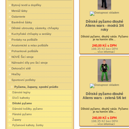
Bytový textil a doplňky
Metráž látky
Galanterie
Dětské pyžamo dlouhé
Bavlněné šátky
Aliens wars - modrá 3/4
Dětské ubrousky, zásterky, chňapky
roky
Kuchyňské chňapky a sedáky
Dětské pyžamo, dlouhý rukáv. Pyžamo
je na horním díle...
Povlaky na polštáře
240,00 Kč s DPH
Anatomické a relax polštáře
198,35 Kč bez DPH
Pohankové polštáře
... více informací
NOVÉ Šicí stroje
Náhradní díly pro šicí stroje
Dekorační sítě
Hračky
Sportovní potřeby
Pyžama, župany, spodní prádlo
Dámské legíny
Dětské pyžamo dlouhé
Aliens wars - zelená 5/6 let
Dívčí kalhotky
Dětské pyžamo
Dětské pyžamo, dlouhý rukáv. Pyžamo
Dámské košilky, pyžamo
je na horním díle...
Pánské pyžamo
240,00 Kč s DPH
Župany
198,35 Kč bez DPH
... více informací
Pyžamové kalhoty, šortky