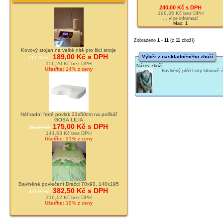
240,00 Kč s DPH
198,35 Kč bez DPH
... více informací
Max: 1
Zobrazeno
1
-
11
(z
11
zboží)
Kovový stojan na velké nitě pro šicí stroje
189,00 Kč s DPH
Výběr z naskladněného zboží
219,00 Kč
156,20 Kč bez DPH
Název zboží
Ušetříte: 14% z ceny
Bavlněný pléd Listy lahvově
Náhradní froté povlak 33x50cm na polštář
GOSA LILIA
175,00 Kč s DPH
221,00 Kč
144,63 Kč bez DPH
Ušetříte: 21% z ceny
Bavlněné povlečení Dráčci 70x90, 140x195
382,50 Kč s DPH
425,00 Kč
316,12 Kč bez DPH
Ušetříte: 10% z ceny