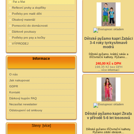
Pat a Mat
Reflexní prvky a doplňky
Potřeby pro malé děti
Obalový materiál
Pomocníci do domácnosti
Dárkové poukazy
Potřeby pro psy a kočky
Dětské pyžamo kapri Žabáci
3-4 roky tyrkys/tmavě
VÝPRODEJ
modrá
Dětské pyžamo, krátký rukáv a
tříčtvrteční kalhoty. Pyžamo...
Informace
240,00 Kč s DPH
198,35 Kč bez DPH
... více informací
O nás
Jak nakupovat
GDPR
Kontakt
Dárkový kupón FAQ
Nezasílat newslatter
Odstoupení od smlouvy
Dětské pyžamo kapri Žirafa
v přírodě 5-6 let lososová
Slevy [více]
Dětské pyžamo tříčtvrteční kalhoty.
Pyžamo zdobí obrázek...