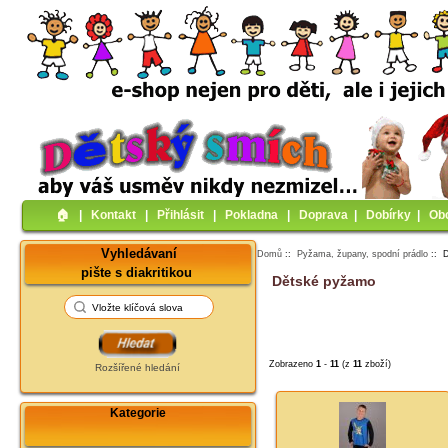
🏠︎
|
Kontakt
|
Přihlásit
|
Pokladna
|
Doprava
|
Dobírky
|
Ob
Vyhledávaní
Domů
::
Pyžama, župany, spodní prádlo
:: 
pište s diakritikou
Dětské pyžamo
Zobrazeno
1
-
11
(z
11
zboží)
Rozšířené hledání
Kategorie