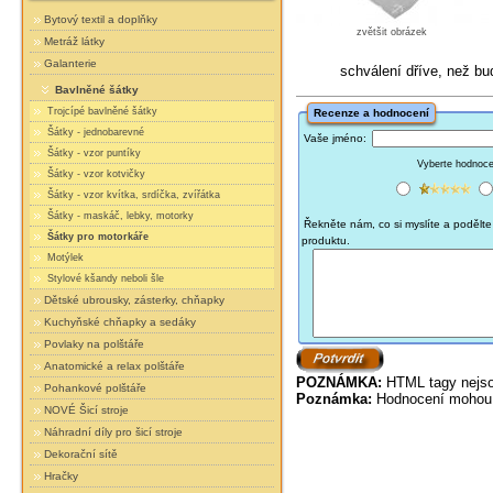
Bytový textil a doplňky
zvětšit obrázek
Metráž látky
Galanterie
schválení dříve, než b
Bavlněné šátky
Trojcípé bavlněné šátky
Recenze a hodnocení
Šátky - jednobarevné
Vaše jméno:
Šátky - vzor puntíky
Vyberte hodnocen
Šátky - vzor kotvičky
Šátky - vzor kvítka, srdíčka, zvířátka
Šátky - maskáč, lebky, motorky
Řekněte nám, co si myslíte a podělte 
Šátky pro motorkáře
produktu.
Motýlek
Stylové kšandy neboli šle
Dětské ubrousky, zásterky, chňapky
Kuchyňské chňapky a sedáky
Povlaky na polštáře
Anatomické a relax polštáře
POZNÁMKA:
HTML tagy nejso
Pohankové polštáře
Poznámka:
Hodnocení mohou 
NOVÉ Šicí stroje
Náhradní díly pro šicí stroje
Dekorační sítě
Hračky