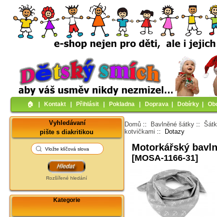
🏠︎
|
Kontakt
|
Přihlásit
|
Pokladna
|
Doprava
|
Dobírky
|
Ob
Vyhledávaní
Domů
::
Bavlněné šátky
::
Šátk
kotvičkami
:: Dotazy
pište s diakritikou
Motorkářský bavln
[MOSA-1166-31]
Rozšířené hledání
Kategorie