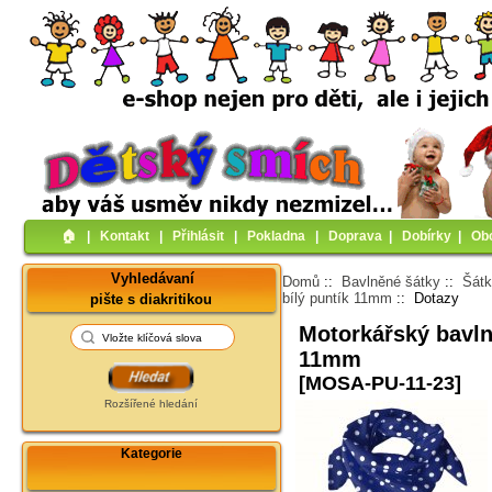
🏠︎
|
Kontakt
|
Přihlásit
|
Pokladna
|
Doprava
|
Dobírky
|
Ob
Vyhledávaní
Domů
::
Bavlněné šátky
::
Šátk
bílý puntík 11mm
:: Dotazy
pište s diakritikou
Motorkářský bavln
11mm
[MOSA-PU-11-23]
Rozšířené hledání
Kategorie