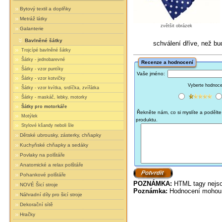
Bytový textil a doplňky
Metráž látky
zvětšit obrázek
Galanterie
Bavlněné šátky
schválení dříve, než b
Trojcípé bavlněné šátky
Šátky - jednobarevné
Recenze a hodnocení
Šátky - vzor puntíky
Vaše jméno:
Šátky - vzor kotvičky
Vyberte hodnocen
Šátky - vzor kvítka, srdíčka, zvířátka
Šátky - maskáč, lebky, motorky
Šátky pro motorkáře
Řekněte nám, co si myslíte a podělte 
Motýlek
produktu.
Stylové kšandy neboli šle
Dětské ubrousky, zásterky, chňapky
Kuchyňské chňapky a sedáky
Povlaky na polštáře
Anatomické a relax polštáře
Pohankové polštáře
POZNÁMKA:
HTML tagy nejso
NOVÉ Šicí stroje
Poznámka:
Hodnocení mohou 
Náhradní díly pro šicí stroje
Dekorační sítě
Hračky