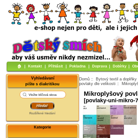
🏠︎
|
Kontakt
|
Přihlásit
|
Pokladna
|
Doprava
|
Dobírky
|
Ob
Vyhledávaní
Domů
::
Bytový textil a doplňky
povlaky dle velikosti
::
Mikroply
pište s diakritikou
Mikroplyšový pov
[povlaky-uni-mikro-
Rozšířené hledání
Kategorie