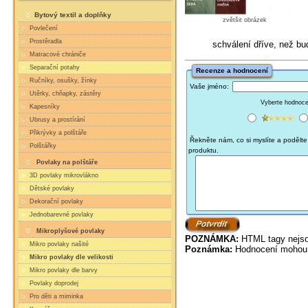
Bytový textil a doplňky
zvětšit obrázek
Povlečení
Prostěradla
schválení dříve, než b
Matracové chrániče
Separační potahy
Recenze a hodnocení
Ručníky, osušky, žínky
Vaše jméno:
Utěrky, chňapky, zástěry
Vyberte hodnocen
Kapesníky
Ubrusy a prostírání
Přikrývky a polštáře
Řekněte nám, co si myslíte a podělte 
Polštářky
produktu.
Povlaky na polštáře
3D povlaky mikrovlákno
Dětské povlaky
Dekorační povlaky
Jednobarevné povlaky
Mikroplyšové povlaky
POZNÁMKA:
HTML tagy nejso
Mikro povlaky našité
Poznámka:
Hodnocení mohou 
Mikro povlaky dle velikosti
Mikro povlaky dle barvy
Povlaky doprodej
Pro děti a miminka