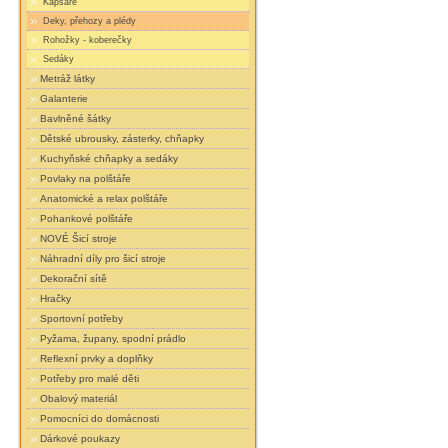
Kapsáře
Deky, přehozy a plédy
Rohožky - koberečky
Sedáky
Metráž látky
Galanterie
Bavlněné šátky
Dětské ubrousky, zásterky, chňapky
Kuchyňské chňapky a sedáky
Povlaky na polštáře
Anatomické a relax polštáře
Pohankové polštáře
NOVÉ Šicí stroje
Náhradní díly pro šicí stroje
Dekorační sítě
Hračky
Sportovní potřeby
Pyžama, župany, spodní prádlo
Reflexní prvky a doplňky
Potřeby pro malé děti
Obalový materiál
Pomocníci do domácnosti
Dárkové poukazy