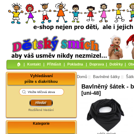
🏠︎
|
Kontakt
|
Přihlásit
|
Pokladna
|
Doprava
|
Dobírky
|
Ob
Vyhledávaní
Domů
::
Bavlněné šátky
::
Šátk
pište s diakritikou
Bavlněný šátek - 
[uni-48]
Rozšířené hledání
Kategorie
zvětšit obrázek