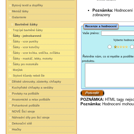
Bytový textil a doplňky
Poznámka:
Hodnocení mohou vyžadovat předchozí schválení dříve, než budou
Metráž látky
zobrazeny
Galanterie
Bavlněné šátky
Recenze a hodnocení
Trojcípé bavlněné šátky
Vaše jméno:
Šátky - jednobarevné
Vyberte hodnocen
Šátky - vzor puntíky
Šátky - vzor kotvičky
Šátky - vzor kvítka, srdíčka, zvířátka
Řekněte nám, co si myslíte a podělte 
Šátky - maskáč, lebky, motorky
produktu.
Šátky pro motorkáře
Motýlek
Stylové kšandy neboli šle
Dětské ubrousky, zásterky, chňapky
Kuchyňské chňapky a sedáky
Povlaky na polštáře
POZNÁMKA:
HTML tagy nejso
Anatomické a relax polštáře
Poznámka:
Hodnocení mohou 
Pohankové polštáře
NOVÉ Šicí stroje
Náhradní díly pro šicí stroje
Dekorační sítě
Hračky