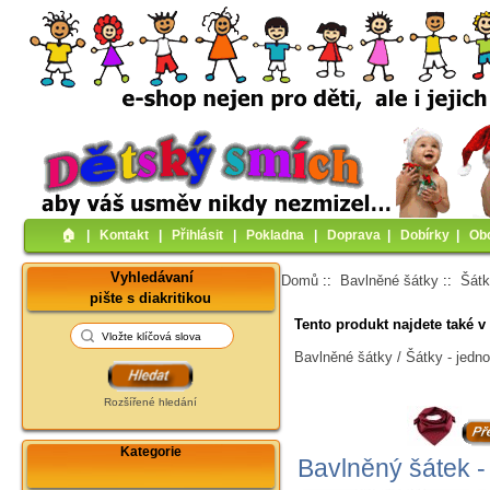
🏠︎
|
Kontakt
|
Přihlásit
|
Pokladna
|
Doprava
|
Dobírky
|
Ob
Vyhledávaní
Domů
::
Bavlněné šátky
::
Šátk
pište s diakritikou
Tento produkt najdete také v 
Bavlněné šátky / Šátky - jedn
Rozšířené hledání
Kategorie
Bavlněný šátek -