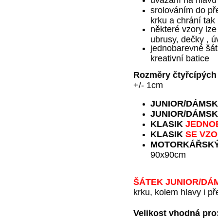
srolováním do př
krku a chrání ta
některé vzory lze
ubrusy, dečky , ú
jednobarevné šátk
kreativní batice
Rozměry čtyřcípých 
+/- 1cm
JUNIOR
/DÁMSK
JUNIOR
/DÁMSK
KLASIK
JEDNO
KLASIK
SE VZ
MOTORKÁŘSK
90x90cm
ŠÁTEK JUNIOR
/DÁ
krku, kolem hlavy i př
Velikost vhodná pro