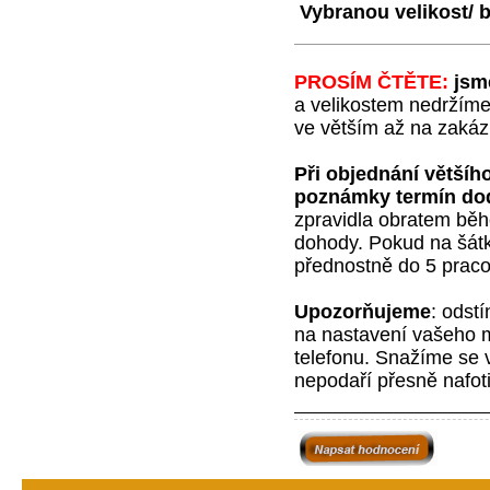
Vybranou velikost/ b
PROSÍM ČTĚTE:
jsm
a velikostem nedržíme
ve větším až na zakázk
Při objednání většíh
poznámky termín do
zpravidla obratem běh
dohody. Pokud na šátky
přednostně do 5 praco
Upozorňujeme
:
odstí
na nastavení vašeho m
telefonu. Snažíme se v
nepodaří přesně nafot