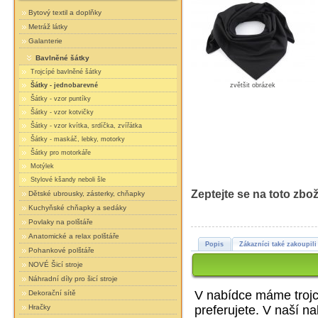
Bytový textil a doplňky
Metráž látky
Galanterie
Bavlněné šátky
Trojcípé bavlněné šátky
zvětšit obrázek
Šátky - jednobarevné
Šátky - vzor puntíky
Šátky - vzor kotvičky
Šátky - vzor kvítka, srdíčka, zvířátka
Šátky - maskáč, lebky, motorky
Šátky pro motorkáře
Motýlek
Stylové kšandy neboli šle
Zeptejte se na toto zbož
Dětské ubrousky, zásterky, chňapky
Kuchyňské chňapky a sedáky
Povlaky na polštáře
Anatomické a relax polštáře
Popis
Zákazníci také zakoupili
Pohankové polštáře
NOVÉ Šicí stroje
Náhradní díly pro šicí stroje
V nabídce máme trojcí
Dekorační sítě
preferujete. V naší n
Hračky