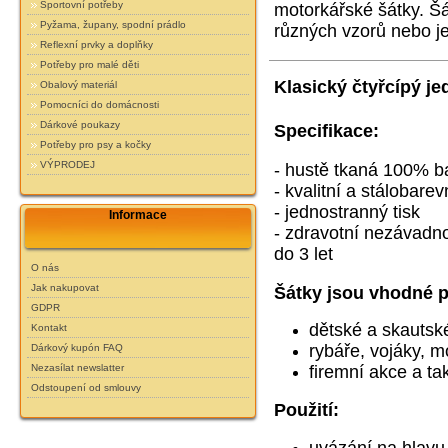
Sportovní potřeby
motorkářské šátky.
Šá
Pyžama, župany, spodní prádlo
různých vzorů nebo j
Reflexní prvky a doplňky
Potřeby pro malé děti
Klasický čtyřcípý je
Obalový materiál
Pomocníci do domácnosti
Dárkové poukazy
Specifikace:
Potřeby pro psy a kočky
VÝPRODEJ
- hustě tkaná 100% ba
- kvalitní a stálobarev
- jednostranný tisk
Informace
- zdravotní nezávadnos
do 3 let
O nás
Jak nakupovat
Šátky jsou vhodné p
GDPR
dětské a skautsk
Kontakt
rybáře, vojáky,
mo
Dárkový kupón FAQ
firemní akce a ta
Nezasílat newslatter
Odstoupení od smlouvy
Použití:
uvázání na hlavu