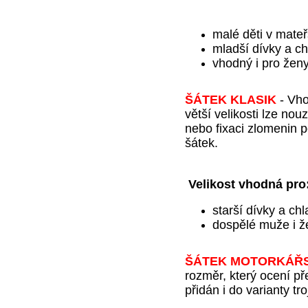
malé děti v mate
mladší dívky a ch
vhodný i pro ženy
ŠÁTEK KLASIK
-
Vho
větší velikosti lze nou
nebo fixaci zlomenin p
šátek.
Velikost vhodná
pro
starší dívky a ch
dospělé muže i ž
ŠÁTEK MOTORKÁŘ
rozměr, který ocení p
přidán i do varianty tro