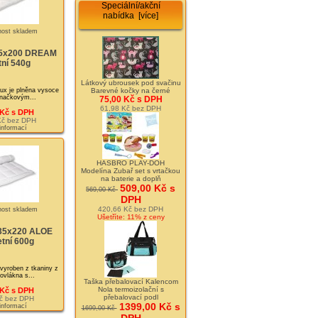
Speciální/akční
nabídka [více]
35x200 DREAM
tní 540g
Látkový ubrousek pod svačinu
ux je plněna vysoce
Barevné kočky na černé
značkovým...
75,00 Kč s DPH
61,98 Kč bez DPH
 Kč s DPH
Kč bez DPH
 informací
HASBRO PLAY-DOH
Modelína Zubař set s vrtačkou
na baterie a doplň
509,00 Kč s
569,00 Kč
DPH
420,66 Kč bez DPH
Ušetříte: 11% z ceny
135x220 ALOE
tní 600g
 vyroben z tkaniny z
vlákna s...
Taška přebalovací Kalencom
Nola termoizolační s
 Kč s DPH
přebalovací podl
č bez DPH
1399,00 Kč s
 informací
1699,00 Kč
DPH