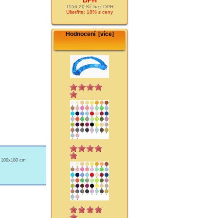
1156,20 Kč bez DPH
Ušetříte: 18% z ceny
Hodnocení [více]
ý 100x180 cm