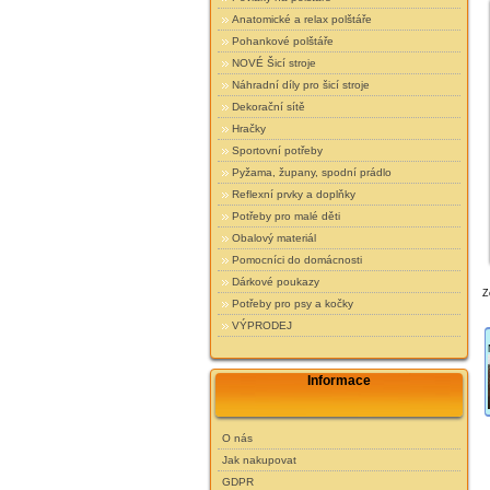
Anatomické a relax polštáře
Pohankové polštáře
NOVÉ Šicí stroje
Náhradní díly pro šicí stroje
Dekorační sítě
Hračky
Sportovní potřeby
Pyžama, župany, spodní prádlo
Reflexní prvky a doplňky
Potřeby pro malé děti
Obalový materiál
Pomocníci do domácnosti
Dárkové poukazy
Z
Potřeby pro psy a kočky
VÝPRODEJ
Informace
O nás
Jak nakupovat
GDPR