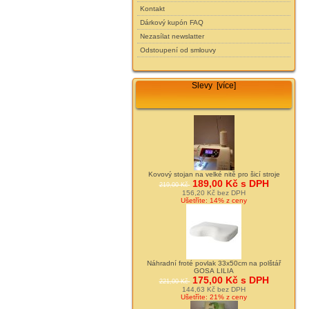
Kontakt
Dárkový kupón FAQ
Nezasílat newslatter
Odstoupení od smlouvy
Slevy [více]
Kovový stojan na velké nitě pro šicí stroje
189,00 Kč s DPH
219,00 Kč
156,20 Kč bez DPH
Ušetříte: 14% z ceny
Náhradní froté povlak 33x50cm na polštář
GOSA LILIA
175,00 Kč s DPH
221,00 Kč
144,63 Kč bez DPH
Ušetříte: 21% z ceny