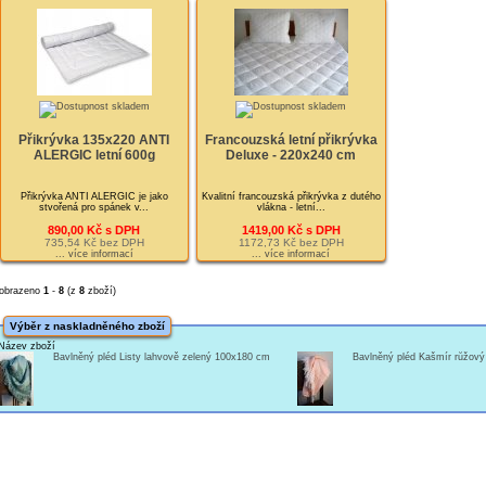
Přikrývka 135x220 ANTI
Francouzská letní přikrývka
ALERGIC letní 600g
Deluxe - 220x240 cm
Přikrývka ANTI ALERGIC je jako
Kvalitní francouzská přikrývka z dutého
stvořená pro spánek v...
vlákna - letní...
890,00 Kč s DPH
1419,00 Kč s DPH
735,54 Kč bez DPH
1172,73 Kč bez DPH
... více informací
... více informací
obrazeno
1
-
8
(z
8
zboží)
Výběr z naskladněného zboží
Název zboží
Bavlněný pléd Listy lahvově zelený 100x180 cm
Bavlněný pléd Kašmír růžov