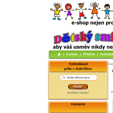
🏠︎
|
Kontakt
|
Přihlásit
|
Pokladn
Vyhledávaní
Do
pište s diakritikou
Z
Rozšířené hledání
Kategorie