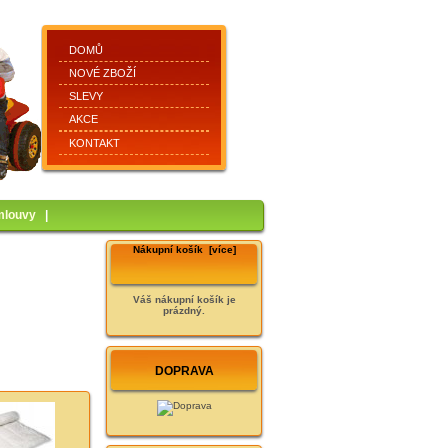
DOMŮ
NOVÉ ZBOŽÍ
SLEVY
AKCE
KONTAKT
mlouvy
|
Nákupní košík [více]
Váš nákupní košík je
prázdný.
DOPRAVA