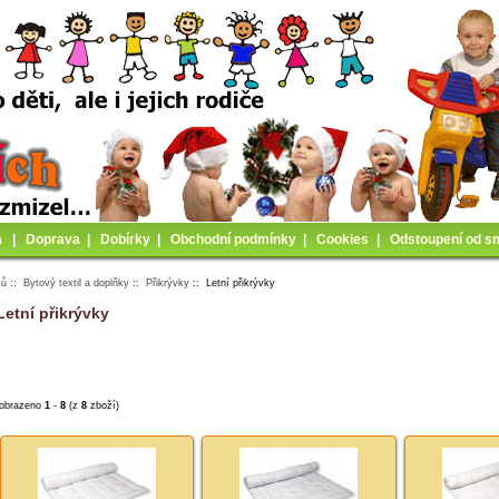
a
|
Doprava
|
Dobírky
|
Obchodní podmínky
|
Cookies
|
Odstoupení od s
mů
::
Bytový textil a doplňky
::
Přikrývky
:: Letní přikrývky
Letní přikrývky
obrazeno
1
-
8
(z
8
zboží)