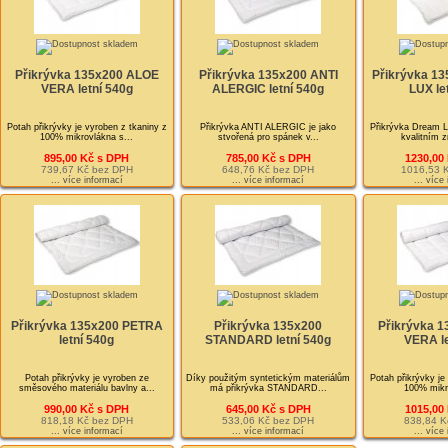
Přikrývka 135x200 ALOE
Přikrývka 135x200 ANTI
Přikrývka 1
VERA letní 540g
ALERGIC letní 540g
LUX le
Potah přikrývky je vyroben z tkaniny z
Přikrývka ANTI ALERGIC je jako
Přikrývka Dream L
100% mikrovlákna s...
stvořená pro spánek v...
kvalitním 
895,00 Kč s DPH
785,00 Kč s DPH
1230,00
739,67 Kč bez DPH
648,76 Kč bez DPH
1016,53 
... více informací
... více informací
... více
Přikrývka 135x200 PETRA
Přikrývka 135x200
Přikrývka 
letní 540g
STANDARD letní 540g
VERA le
Potah přikrývky je vyroben ze
Díky použitým syntetickým materiálům
Potah přikrývky je
směsového materiálu bavlny a...
má přikrývka STANDARD...
100% mikro
990,00 Kč s DPH
645,00 Kč s DPH
1015,00
818,18 Kč bez DPH
533,06 Kč bez DPH
838,84 K
... více informací
... více informací
... více