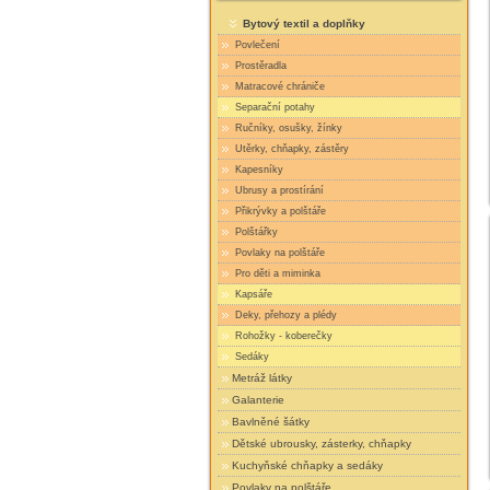
Bytový textil a doplňky
Povlečení
Prostěradla
Matracové chrániče
Separační potahy
Ručníky, osušky, žínky
Utěrky, chňapky, zástěry
Kapesníky
Ubrusy a prostírání
Přikrývky a polštáře
Polštářky
Povlaky na polštáře
Pro děti a miminka
Kapsáře
Deky, přehozy a plédy
Rohožky - koberečky
Sedáky
Metráž látky
Galanterie
Bavlněné šátky
Dětské ubrousky, zásterky, chňapky
Kuchyňské chňapky a sedáky
Povlaky na polštáře