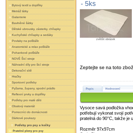
- 5ks
Bytový textil a doplňky
Metráž látky
Galanterie
Bavlněné šátky
Dětské ubrousky, zásterky, chňapky
Kuchyňské chňapky a sedáky
zvětšit obrázek
Povlaky na polštáře
Anatomické a relax polštáře
Pohankové polštáře
NOVÉ Šicí stroje
Náhradní díly pro šicí stroje
Zeptejte se na toto zbož
Dekorační sítě
Hračky
Sportovní potřeby
Pyžama, župany, spodní prádlo
Popis
Hodnocení
Reflexní prvky a doplňky
Potřeby pro malé děti
Obalový materiál
Vysoce savá podložka vhodn
potřebují vykonat svojí pot
Pomocníci do domácnosti
pratelná do 90°C, takže je 
Dárkové poukazy
Potřeby pro psy a kočky
Rozměr 97x97cm
Pratelné pleny pro psy