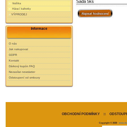
Sada 5ks
Vodítka
Hárací kalhotky
VÝPRODEJ
Informace
O nás
Jak nakupovat
GDPR
Kontakt
Dárkový kupón FAQ
Nezasílat newslatter
Odstoupení od smlouvy
OBCHODNÍ PODMÍNKY
::
ODSTOUPE
Copyright © 2026
www.de