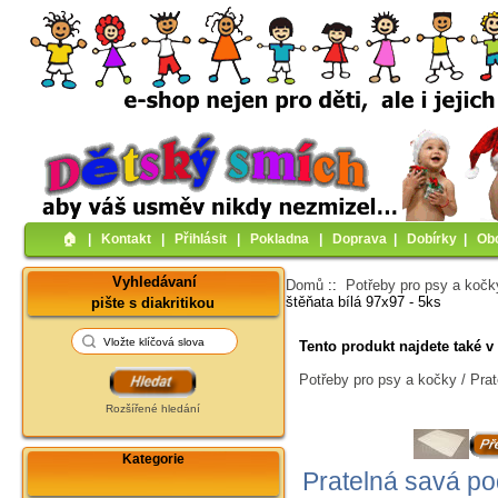
🏠︎
|
Kontakt
|
Přihlásit
|
Pokladna
|
Doprava
|
Dobírky
|
Ob
Vyhledávaní
Domů
::
Potřeby pro psy a kočk
štěňata bílá 97x97 - 5ks
pište s diakritikou
Tento produkt najdete také v 
Potřeby pro psy a kočky / Prat
Rozšířené hledání
Kategorie
Pratelná savá po