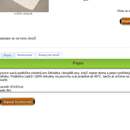
Přidat do 
zvětšit obrázek
eptejte se na toto zboží
Popis
Hodnocení
Dotazy ke zboží
Popis
ysoce savá podložka vhodná pro štěnátka i dospělé psy, když nejste doma a pejsci potřebují
otřebu. Podložka zadrží 100% tekutiny na povrchu a je pratelná do 90°C, takže je určena na
oužití.
ozměr 97x97cm
ada 3ks