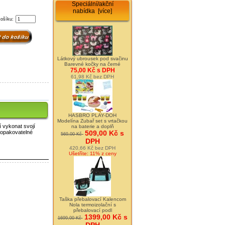
Speciální/akční
nabídka [více]
košíku:
Látkový ubrousek pod svačinu
Barevné kočky na černé
75,00 Kč s DPH
61,98 Kč bez DPH
HASBRO PLAY-DOH
Modelína Zubař set s vrtačkou
 vykonat svojí
na baterie a doplň
 opakovatelné
509,00 Kč s
569,00 Kč
DPH
420,66 Kč bez DPH
Ušetříte: 11% z ceny
Taška přebalovací Kalencom
Nola termoizolační s
přebalovací podl
1399,00 Kč s
1699,00 Kč
DPH