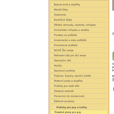
Bytový textil a doplňky
Metráž látky
Galanterie
Bavlněné šátky
Dětské ubrousky, zásterky, chňapky
Kuchyňské chňapky a sedáky
Z
Povlaky na polštáře
Anatomické a relax polštáře
Pohankové polštáře
NOVÉ Šicí stroje
Náhradní díly pro šicí stroje
Dekorační sítě
V
Hračky
p
p
Sportovní potřeby
Pyžama, župany, spodní prádlo
R
S
Reflexní prvky a doplňky
Potřeby pro malé děti
Obalový materiál
Pomocníci do domácnosti
Dárkové poukazy
Potřeby pro psy a kočky
Pratelné pleny pro psy