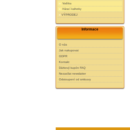
Vodítka
Hárací kalhotky
VÝPRODEJ
Informace
O nás
Jak nakupovat
GDPR
Kontakt
Dárkový kupón FAQ
Nezasílat newslatter
Odstoupení od smlouvy