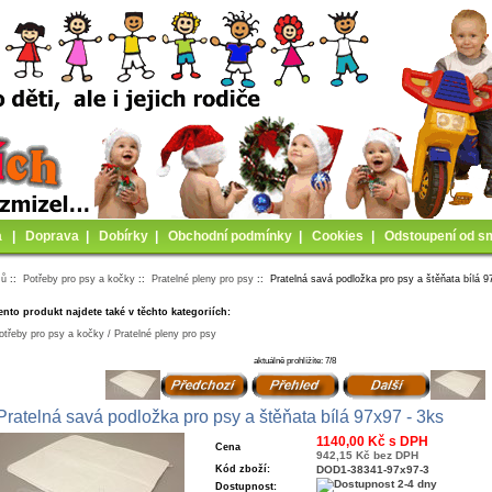
a
|
Doprava
|
Dobírky
|
Obchodní podmínky
|
Cookies
|
Odstoupení od s
mů
::
Potřeby pro psy a kočky
::
Pratelné pleny pro psy
:: Pratelná savá podložka pro psy a štěňata bílá 9
ento produkt najdete také v těchto kategoriích:
otřeby pro psy a kočky / Pratelné pleny pro psy
aktuálně prohlížíte: 7/8
Pratelná savá podložka pro psy a štěňata bílá 97x97 - 3ks
1140,00 Kč s DPH
Cena
942,15 Kč bez DPH
Kód zboží:
DOD1-38341-97x97-3
Dostupnost: