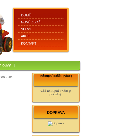
DOMŮ
NOVÉ ZBOŽÍ
SLEVY
AKCE
KONTAKT
mlouvy
|
Nákupní košík [více]
7x97 - 3ks
Váš nákupní košík je
prázdný.
DOPRAVA