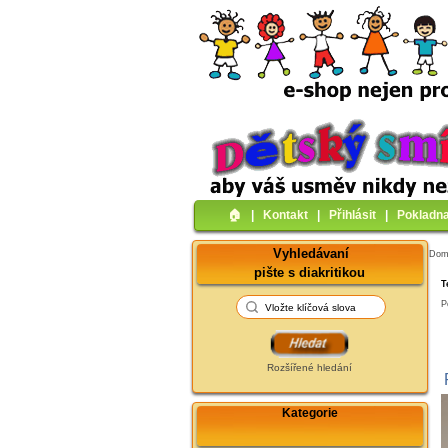
🏠︎
|
Kontakt
|
Přihlásit
|
Pokladn
Vyhledávaní
Do
pište s diakritikou
T
P
Rozšířené hledání
Kategorie