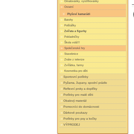
Omalovánky, vystřihovánky
Ostatní
Plyšoví kamarádi
Batohy
Polštářky
Zvířata a figurky
Pokladničky
Škola volá!!!
Společenské hry
Stavebnice
Znáte z televize
Zvířátka, farmy
Kosmetika pro děti
Sportovní potřeby
Pyžama, župany, spodní prádlo
Reflexní prvky a doplňky
Potřeby pro malé děti
Obalový materiál
Pomocníci do domácnosti
Dárkové poukazy
Potřeby pro psy a kočky
VÝPRODEJ