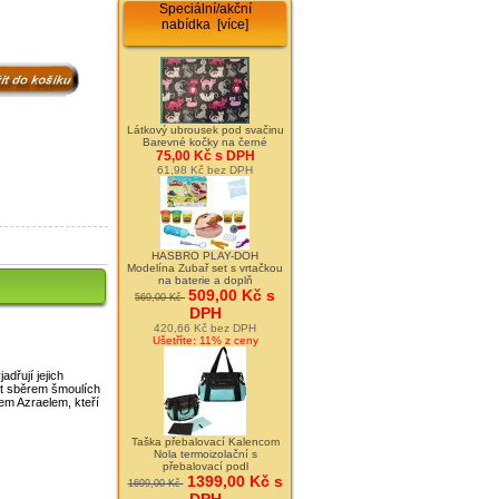
Speciální/akční
nabídka [více]
Látkový ubrousek pod svačinu
Barevné kočky na černé
75,00 Kč s DPH
61,98 Kč bez DPH
HASBRO PLAY-DOH
Modelína Zubař set s vrtačkou
na baterie a doplň
509,00 Kč s
569,00 Kč
DPH
420,66 Kč bez DPH
Ušetříte: 11% z ceny
dřují jejich
vot sběrem šmoulích
em Azraelem, kteří
Taška přebalovací Kalencom
Nola termoizolační s
přebalovací podl
1399,00 Kč s
1699,00 Kč
DPH