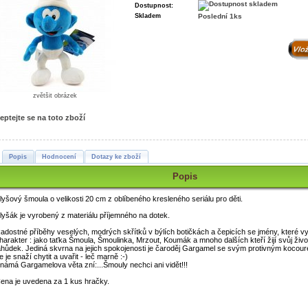
Dostupnost:
Skladem
Poslední 1ks
zvětšit obrázek
eptejte se na toto zboží
Popis
Hodnocení
Dotazy ke zboží
Popis
lyšový šmoula o velikosti 20 cm z oblíbeného kresleného seriálu pro děti.
lyšák je vyrobený z materiálu příjemného na dotek.
adostné příběhy veselých, modrých skřítků v býlích botičkách a čepicích se jmény, které vyja
harakter : jako taťka Šmoula, Šmoulinka, Mrzout, Koumák a mnoho dalších kteří žijí svůj ži
ahůdek. Jediná skvrna na jejich spokojenosti je čaroděj Gargamel se svým protivným kocour
e je snaží chytit a uvařit - leč marně :-)
námá Gargamelova věta zní:...Šmouly nechci ani vidět!!!
ena je uvedena za 1 kus hračky.