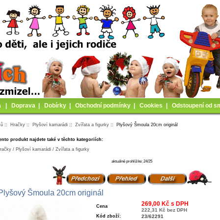
a
|
Doprava
|
Dobírky
|
Obchodní podmínky
|
Cookies
|
Odstoupení od s
mů
::
Hračky
::
Plyšoví kamarádi
::
Zvířata a figurky
:: Plyšový Šmoula 20cm originál
ento produkt najdete také v těchto kategoriích:
račky / Plyšoví kamarádi / Zvířata a figurky
aktuálně prohlížíte: 24/25
Plyšový Šmoula 20cm originál
269,00 Kč s DPH
Cena
222,31 Kč bez DPH
Kód zboží:
23/62291