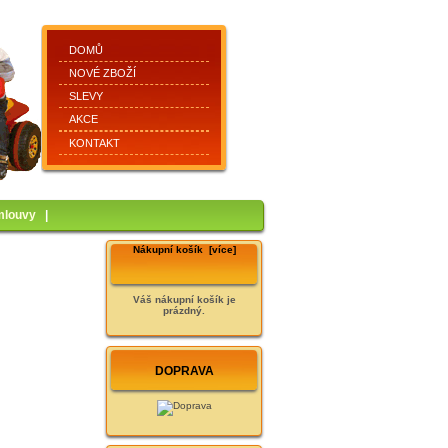
DOMŮ
NOVÉ ZBOŽÍ
SLEVY
AKCE
KONTAKT
mlouvy
|
Nákupní košík [více]
Váš nákupní košík je
prázdný.
DOPRAVA