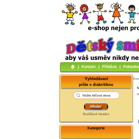
🏠︎
|
Kontakt
|
Přihlásit
|
Pokladn
Vyhledávaní
Do
pište s diakritikou
T
H
Rozšířené hledání
Kategorie