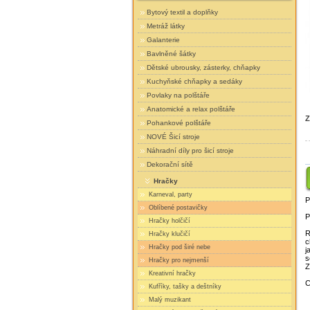
Bytový textil a doplňky
Metráž látky
Galanterie
Bavlněné šátky
Dětské ubrousky, zásterky, chňapky
Kuchyňské chňapky a sedáky
Povlaky na polštáře
Anatomické a relax polštáře
Z
Pohankové polštáře
NOVÉ Šicí stroje
Náhradní díly pro šicí stroje
Dekorační sítě
Hračky
Karneval, party
P
Oblíbené postavičky
P
Hračky holčičí
R
Hračky klučičí
c
Hračky pod širé nebe
j
s
Hračky pro nejmenší
Z
Kreativní hračky
C
Kufříky, tašky a deštníky
Malý muzikant