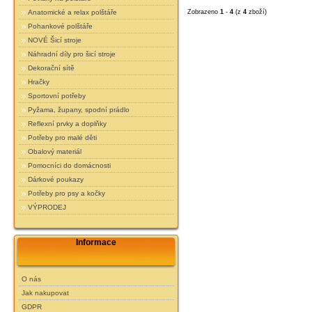
Zobrazeno
1
-
4
(z
4
zboží)
Anatomické a relax polštáře
Pohankové polštáře
NOVÉ Šicí stroje
Náhradní díly pro šicí stroje
Dekorační sítě
Hračky
Sportovní potřeby
Pyžama, župany, spodní prádlo
Reflexní prvky a doplňky
Potřeby pro malé děti
Obalový materiál
Pomocníci do domácnosti
Dárkové poukazy
Potřeby pro psy a kočky
VÝPRODEJ
Informace
O nás
Jak nakupovat
GDPR