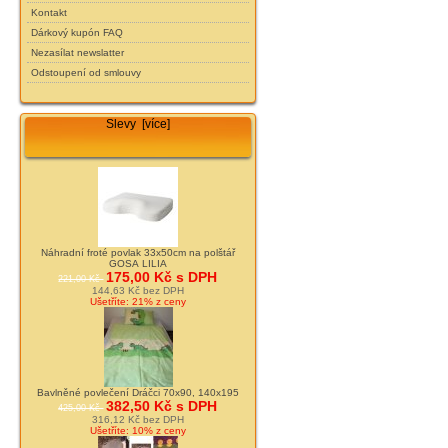
Kontakt
Dárkový kupón FAQ
Nezasílat newslatter
Odstoupení od smlouvy
Slevy [více]
Náhradní froté povlak 33x50cm na polštář
GOSA LILIA
175,00 Kč s DPH
221,00 Kč
144,63 Kč bez DPH
Ušetříte: 21% z ceny
Bavlněné povlečení Dráčci 70x90, 140x195
382,50 Kč s DPH
425,00 Kč
316,12 Kč bez DPH
Ušetříte: 10% z ceny