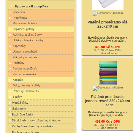
Bytový textil a doplňky
Povlečení
Prostěradla
Plátěné prostěradlo bílé
Matracové chrániče
220x240 cm
Separační potahy
Ručníky, osušky, žínky
Bavlněná prostěradla bez gumy
Utěrky, chňapky, zástěry
(klasické plachty) jsou stále...
Kapesníky
419,00 Kč s DPH
346,28 Kč bez DPH
Ubrusy a prostírání
... více informací
Přikrývky a polštáře
Polštářky
Povlaky na polštáře
Pro děti a miminka
Kapsáře
Deky, přehozy a plédy
Rohožky - koberečky
Plátěné prostěradlo
Sedáky
jednobarevné 220x240 cm
Metráž látky
3. sada
Galanterie
Bavlněná prostěradla bez gumy
Bavlněné šátky
(klasické plachty) jsou stále...
Dětské ubrousky, zásterky, chňapky
459,00 Kč s DPH
379,34 Kč bez DPH
Kuchyňské chňapky a sedáky
... více informací
Povlaky na polštáře