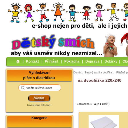
🏠︎
|
Kontakt
|
Přihlásit
|
Pokladna
|
Doprava
|
Dobírky
|
Ob
Vyhledávaní
Domů
::
Bytový textil a doplňky
::
Plátěná p
pište s diakritikou
na dvoulůžko 220x240
Zobrazeno
1
-
4
(z
4
zboží)
Rozšířené hledání
Kategorie