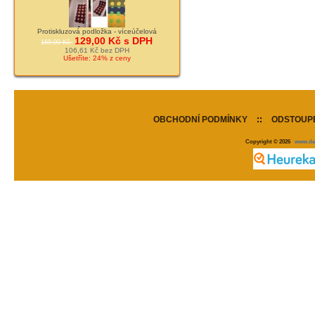
Protiskluzová podložka - víceúčelová
129,00 Kč s DPH
169,00 Kč
106,61 Kč bez DPH
Ušetříte: 24% z ceny
OBCHODNÍ PODMÍNKY
::
ODSTOUPE
Copyright © 2026
www.de