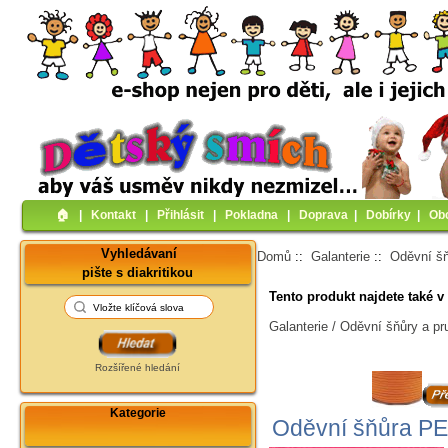
🏠︎
|
Kontakt
|
Přihlásit
|
Pokladna
|
Doprava
|
Dobírky
|
Ob
Vyhledávaní
Domů
::
Galanterie
::
Oděvní šň
pište s diakritikou
Tento produkt najdete také v 
Galanterie / Oděvní šňůry a p
Rozšířené hledání
Kategorie
Oděvní šňůra PE