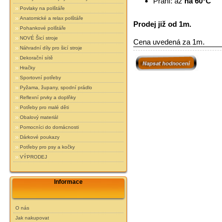
Praní: až
na 60°C
Povlaky na polštáře
Anatomické a relax polštáře
Prodej již od 1m.
Pohankové polštáře
NOVÉ Šicí stroje
Cena uvedená za 1m.
Náhradní díly pro šicí stroje
Dekorační sítě
Hračky
Sportovní potřeby
Pyžama, župany, spodní prádlo
Reflexní prvky a doplňky
Potřeby pro malé děti
Obalový materiál
Pomocníci do domácnosti
Dárkové poukazy
Potřeby pro psy a kočky
VÝPRODEJ
Informace
O nás
Jak nakupovat