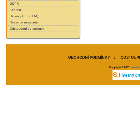
GDPR
Kontakt
Dárkový kupón FAQ
Nezasílat newslatter
Odstoupení od smlouvy
OBCHODNÍ PODMÍNKY
::
ODSTOUPE
Copyright © 2026
www.de