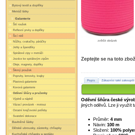
Bytový textil a doplňky
Metráž látky
Galanterie
Šití roušek
Reflexní prvky a doplňky
Šicí nitě
zvětšit obrázek
Nůžky, cvakačky, páráčky
Jehly a špendlíky
Spirálové zipy v metráži
Zeptejte se na toto zbož
Jezdce ke spirálovým zipům
Oleje, magnety, doplňky
Šikmý proužek
Popruhy, lemovky, krajky
Popis
Zákazníci také zakoupili
Plastová galanterie
Kovová galanterie
Oděvní šňůry a pruženky
Oděvní šňůra české výro
Výplně a náplně
jiných oděvů. Lze ji využít 
Vázací provázek - motouz
Ostatní krejčovské potřeby
Svatební dekorace
Průměr:
4 mm
Bavlněné šátky
Návin:
100 m
Dětské ubrousky, zásterky, chňapky
Složení:
100% polye
Kuchyňské chňapky a sedáky