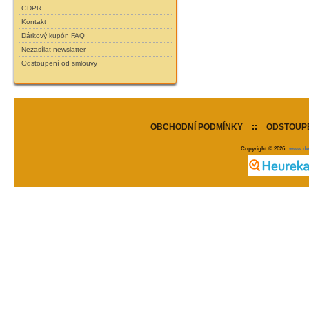
GDPR
Kontakt
Dárkový kupón FAQ
Nezasílat newslatter
Odstoupení od smlouvy
OBCHODNÍ PODMÍNKY
::
ODSTOUPE
Copyright © 2026
www.de