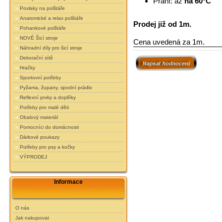
Praní: až
na 60°C
Povlaky na polštáře
Anatomické a relax polštáře
Prodej již od 1m.
Pohankové polštáře
NOVÉ Šicí stroje
Cena uvedená za 1m.
Náhradní díly pro šicí stroje
Dekorační sítě
Hračky
Sportovní potřeby
Pyžama, župany, spodní prádlo
Reflexní prvky a doplňky
Potřeby pro malé děti
Obalový materiál
Pomocníci do domácnosti
Dárkové poukazy
Potřeby pro psy a kočky
VÝPRODEJ
Informace
O nás
Jak nakupovat