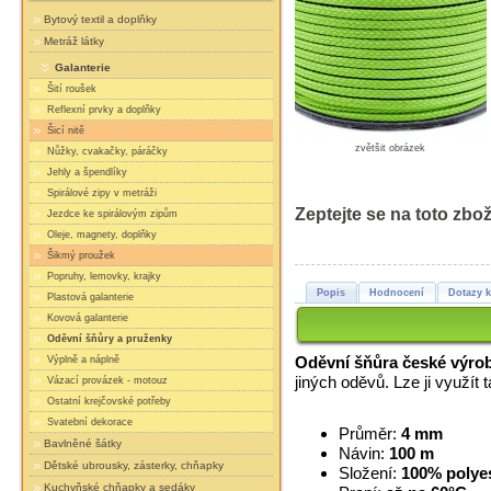
Bytový textil a doplňky
Metráž látky
Galanterie
Šití roušek
Reflexní prvky a doplňky
Šicí nitě
zvětšit obrázek
Nůžky, cvakačky, páráčky
Jehly a špendlíky
Spirálové zipy v metráži
Zeptejte se na toto zbož
Jezdce ke spirálovým zipům
Oleje, magnety, doplňky
Šikmý proužek
Popruhy, lemovky, krajky
Popis
Hodnocení
Dotazy k
Plastová galanterie
Kovová galanterie
Oděvní šňůry a pruženky
Oděvní šňůra české výro
Výplně a náplně
jiných oděvů. Lze ji využít 
Vázací provázek - motouz
Ostatní krejčovské potřeby
Svatební dekorace
Průměr:
4 mm
Bavlněné šátky
Návin:
100 m
Dětské ubrousky, zásterky, chňapky
Složení:
100% polye
Kuchyňské chňapky a sedáky