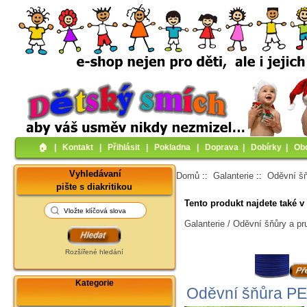
🏠︎
|
Kontakt
|
Přihlásit
|
Pokladna
|
Doprava
|
Dobírky
|
Ob
Vyhledávaní
Domů
::
Galanterie
::
Oděvní šň
pište s diakritikou
Tento produkt najdete také v 
Galanterie / Oděvní šňůry a p
Rozšířené hledání
Kategorie
Oděvní šňůra PE