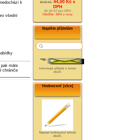
44,00 Kč s
 nedochází k
69,00 Kč
DPH
36,36 Kč bez DPH
Ušetříte: 36% z ceny
pro všední
Napište přátelům
nabídky
 pak máte
Informujte přátele o tomto
é chrániče
zboží
Hodnocení [více]
Napsat hodnocení tohoto
zboží.