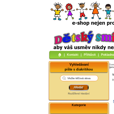
🏠︎
|
Kontakt
|
Přihlásit
|
Pokladn
Vyhledávaní
Do
(jer
pište s diakritikou
T
B
Rozšířené hledání
Kategorie