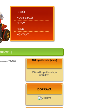
DOMŮ
NOVÉ ZBOŽÍ
SLEVY
AKCE
KONTAKT
mlouvy
|
Nákupní košík [více]
 matrace 70x160
Váš nákupní košík je
prázdný.
DOPRAVA