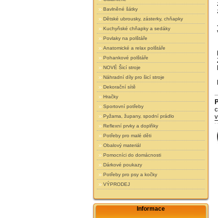
Bavlněné šátky
Dětské ubrousky, zásterky, chňapky
Kuchyňské chňapky a sedáky
Povlaky na polštáře
Anatomické a relax polštáře
Pohankové polštáře
NOVÉ Šicí stroje
Náhradní díly pro šicí stroje
Dekorační sítě
Hračky
Sportovní potřeby
c
v
Pyžama, župany, spodní prádlo
Reflexní prvky a doplňky
Potřeby pro malé děti
Obalový materiál
Pomocníci do domácnosti
Dárkové poukazy
Potřeby pro psy a kočky
VÝPRODEJ
Informace