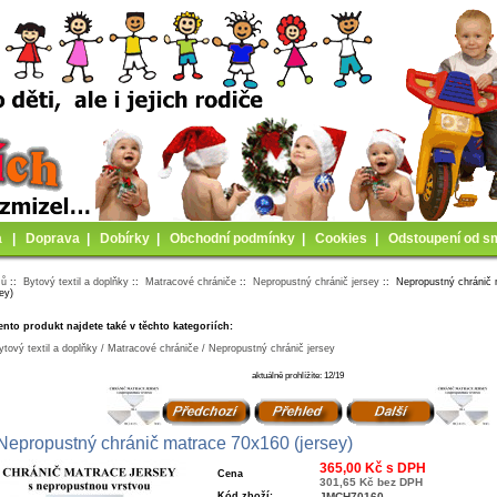
a
|
Doprava
|
Dobírky
|
Obchodní podmínky
|
Cookies
|
Odstoupení od s
mů
::
Bytový textil a doplňky
::
Matracové chrániče
::
Nepropustný chránič jersey
:: Nepropustný chránič
sey)
ento produkt najdete také v těchto kategoriích:
ytový textil a doplňky / Matracové chrániče / Nepropustný chránič jersey
aktuálně prohlížíte: 12/19
Nepropustný chránič matrace 70x160 (jersey)
365,00 Kč s DPH
Cena
301,65 Kč bez DPH
Kód zboží:
JMCH70160