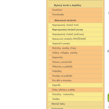
Bytový textil a doplňky
Povlečení
Prostěradla
Matracové chrániče
Nepropustný chránič froté
Nepropustný chránič jersey
Nepropustný chránič prošívaný
Matracové chrániče PROŠÍVANÉ
Separační potahy
Ručníky, osušky, žínky
Z
Utěrky, chňapky, zástěry
Kapesníky
Ubrusy a prostírání
Přikrývky a polštáře
Polštářky
Povlaky na polštáře
Pro děti a miminka
Kapsáře
Deky, přehozy a plédy
Rohožky - koberečky
Sedáky
Metráž látky
Galanterie