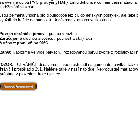
zároveň je oproti PVC
prodyšný!
Díky tomu dokonale ochrání vaši matraci a
zadržování vlhkosti.
Jsou zejména vhodná pro dlouhodobě ležící, do dětských postýlek, ale také 
využití do každé domácnosti. Dodáváme v mnoha velikostech.
Povrch chrániče: jersey
s gumou v rozích
Zaručujeme
dlouhou životnost, pevnost a stálý tvar
Možnost praní až na 90°C.
Barva:
Nabízíme ve více barvách. Požadovanou barvu zvolte z rozbalovací 
POZOR:
- CHRÁNIČE dodáváme i jako prostěradla s gumou do tunýlku, takže
hránič i prostěradlo 2v1. Najdete také v naší nabídce. Nepropustné matracov
yrábíme v provedení froté i jersey.