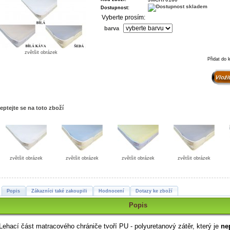
Dostupnost:
Vyberte prosím:
barva
zvětšit obrázek
Přidat do 
eptejte se na toto zboží
zvětšit obrázek
zvětšit obrázek
zvětšit obrázek
zvětšit obrázek
Popis
Zákazníci také zakoupili
Hodnocení
Dotazy ke zboží
Popis
Lehací část matracového chrániče tvoří PU - polyuretanový zátěr, který je
ne