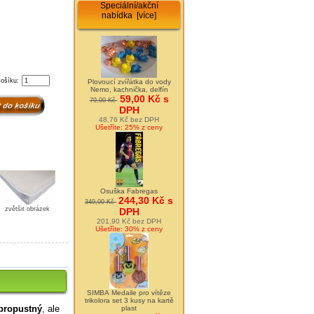
Speciální/akční
nabídka [více]
košíku:
Plovoucí zvířátka do vody
Nemo, kachnička, delfín
59,00 Kč s
79,00 Kč
DPH
48,76 Kč bez DPH
Ušetříte: 25% z ceny
Osuška Fabregas
244,30 Kč s
349,00 Kč
zvětšit obrázek
DPH
201,90 Kč bez DPH
Ušetříte: 30% z ceny
SIMBA Medaile pro vítěze
trikolora set 3 kusy na kartě
propustný
, ale
plast