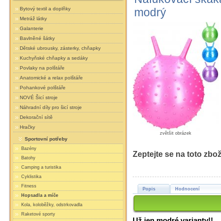
Bytový textil a doplňky
modrý
Metráž látky
Galanterie
Bavlněné šátky
Dětské ubrousky, zásterky, chňapky
Kuchyňské chňapky a sedáky
Povlaky na polštáře
Anatomické a relax polštáře
Pohankové polštáře
NOVÉ Šicí stroje
Náhradní díly pro šicí stroje
Dekorační sítě
Hračky
zvětšit obrázek
Sportovní potřeby
Bazény
Zeptejte se na toto zbož
Batohy
Camping a turistika
Cyklistika
Fitness
Popis
Hodnocení
Hopsadla a míče
Kola, koloběžky, odstrkovadla
Raketové sporty
Už jen modré varianty!!