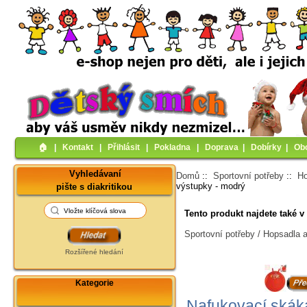
🏠︎
|
Kontakt
|
Přihlásit
|
Pokladna
|
Doprava
|
Dobírky
|
Ob
Vyhledávaní
Domů
::
Sportovní potřeby
::
Ho
výstupky - modrý
pište s diakritikou
Tento produkt najdete také v 
Sportovní potřeby / Hopsadla 
Rozšířené hledání
Kategorie
Nafukovací skáka