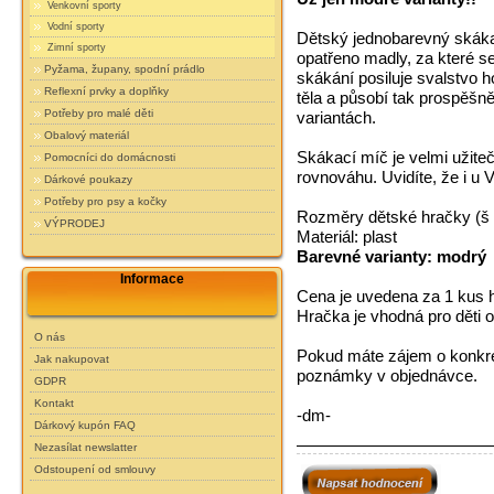
Venkovní sporty
Vodní sporty
Dětský jednobarevný skáka
Zimní sporty
opatřeno madly, za které se 
Pyžama, župany, spodní prádlo
skákání posiluje svalstvo ho
Reflexní prvky a doplňky
těla a působí tak prospěšn
Potřeby pro malé děti
variantách.
Obalový materiál
Skákací míč je velmi užiteč
Pomocníci do domácnosti
rovnováhu. Uvidíte, že i u 
Dárkové poukazy
Potřeby pro psy a kočky
Rozměry dětské hračky (š 
VÝPRODEJ
Materiál: plast
Barevné varianty: modrý
Informace
Cena je uvedena za 1 kus 
Hračka je vhodná pro děti o
O nás
Pokud máte zájem o konkrét
Jak nakupovat
poznámky v objednávce.
GDPR
Kontakt
-dm-
Dárkový kupón FAQ
Nezasílat newslatter
Odstoupení od smlouvy