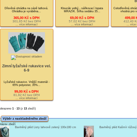
b
Dřevěná ohrádka na sáně laťková.
Klouzák velký - sáňkovací lopata
Celodřevěná ohrád
Ohrádka je vyráběna...
MRAZÍK. Šířka sedáku 35...
vhodná pro v
365,00 Kč s DPH
69,00 Kč s DPH
499,00 
301,65 Kč bez DPH
57,02 Kč bez DPH
412,40 K
... více informací
... více informací
... více
Zimní lyžařské rukavice vel.
6-9
Lyžařské rukavice. Vnější materiál -
65% polyester, 35%...
99,00 Kč s DPH
81,82 Kč bez DPH
... více informací
obrazeno
1
-
13
(z
13
zboží)
Výběr z naskladněného zboží
Název zboží
Bavlněný pléd Listy lahvově zelený 100x180 cm
Bavlněný pléd Kašmír růžov