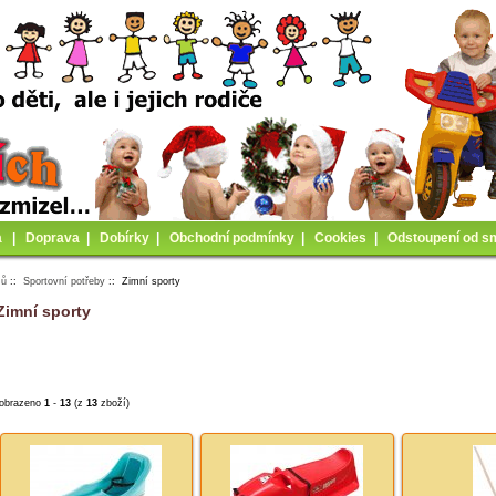
a
|
Doprava
|
Dobírky
|
Obchodní podmínky
|
Cookies
|
Odstoupení od s
mů
::
Sportovní potřeby
:: Zimní sporty
Zimní sporty
obrazeno
1
-
13
(z
13
zboží)