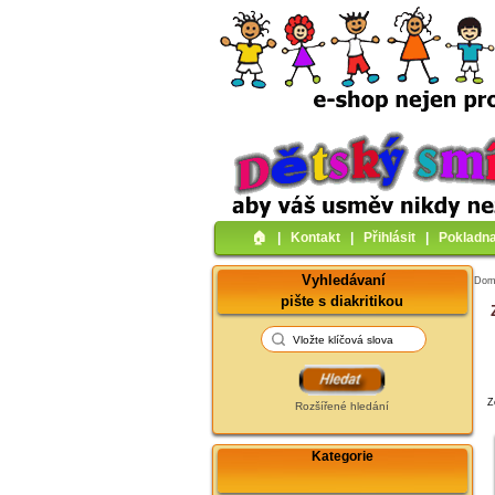
🏠︎
|
Kontakt
|
Přihlásit
|
Pokladn
Vyhledávaní
Do
pište s diakritikou
Z
Rozšířené hledání
Kategorie