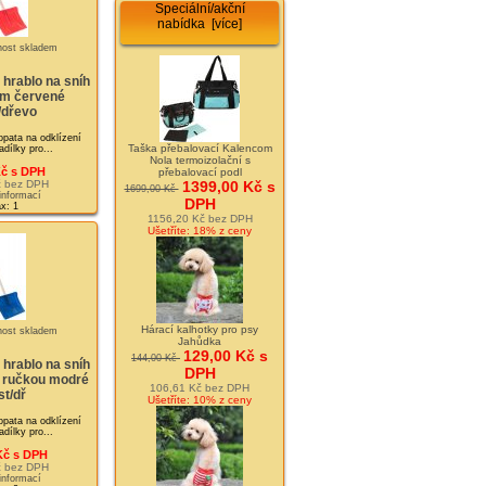
Speciální/akční
nabídka [více]
 hrablo na sníh
cm červené
/dřevo
lopata na odklízení
Taška přebalovací Kalencom
dílky pro...
Nola termoizolační s
Kč s DPH
přebalovací podl
č bez DPH
1399,00 Kč s
1699,00 Kč
 informací
DPH
x: 1
1156,20 Kč bez DPH
Ušetříte: 18% z ceny
Hárací kalhotky pro psy
Jahůdka
129,00 Kč s
144,00 Kč
 hrablo na sníh
DPH
 ručkou modré
106,61 Kč bez DPH
st/dř
Ušetříte: 10% z ceny
lopata na odklízení
dílky pro...
Kč s DPH
č bez DPH
 informací