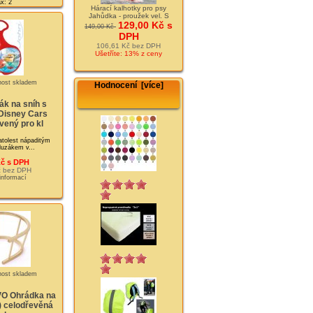
x: 2
Hárací kalhotky pro psy
Jahůdka - proužek vel. S
129,00 Kč s
149,00 Kč
DPH
106,61 Kč bez DPH
Ušetříte: 13% z ceny
Hodnocení [více]
k na sníh s
Disney Cars
vený pro kl
ratolest nápaditým
uzákem v...
Kč s DPH
č bez DPH
 informací
O Ohrádka na
) celodřevěná