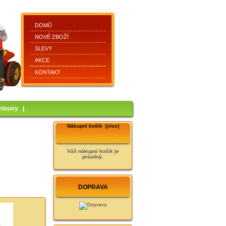
DOMŮ
NOVÉ ZBOŽÍ
SLEVY
AKCE
KONTAKT
mlouvy
|
Nákupní košík [více]
Váš nákupní košík je
prázdný.
DOPRAVA