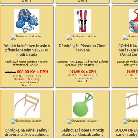
Max: 1
Max: 1
Ma
Dětské kolečkové brusle s
Dětské lyže Plastkon 70cm
JOHN Kluzá
příslušenstvím vel.27-30
červené
obrázkem 
modrá sada
(Auta) čer
Kolečkové brusle triskate + in-line,
Skladem POSLEDNÍ 1x červené Dětské
Obdarujte vaši 
roztahovací. Brusle...
sjezdové lyže plastové +...
dětským kl
600,00 Kč s DPH
499,00 Kč s DPH
99,00 
645,00 Kč
412,40 Kč bez DPH
81,82 K
495,87 Kč bez DPH
... více informací
... více
Ušetříte: 7% z ceny
Max: 1
... více informací
Max: 3
Ohrádka na sáně (sáňky)
Sáňkovací lopata Mrazík
SULOV DŘEV
dřevěná laťková zahnutá
plastový klouzák zelený
saně (sáňky