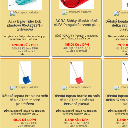
ACRA Sáňky dětské sáně
Acra Baby rider bob
Dětská lopata
ALFA Penguin červené plast
plastový 05-A2028/1 -
délka 87
tyrkysová
plast
Sáně ACRA Alfa Penguin z plastu na
Bob plastový Baby rider je určený pro
Dětská stabilní 
sníh. Plastové sáňky do...
nejmenší děti. Bob má...
sněhové na
495,00 Kč s DPH
1090,00 Kč s DPH
99,00 
409,09 Kč bez DPH
900,83 Kč bez DPH
81,82 K
... více informací
... více informací
... více
Max: 1
Ma
Dětská lopata hrablo na sníh
Dětská lopata hrablo na sníh
Dětská lopata
délka 87cm modré
délka 87cm s ručkou
délka 87cm s
plast/dřevo
červená plast/d
pla
Dětská stabilní lopata na odklízení
Dětská stabilní lopata na odklízení
Dětská stabilní 
sněhové nadílky pro...
sněhové nadílky pro...
sněhové na
99,00 Kč s DPH
115,00 Kč s DPH
115,00 
81,82 Kč bez DPH
95,04 Kč bez DPH
95,04 K
... více informací
... více informací
... více