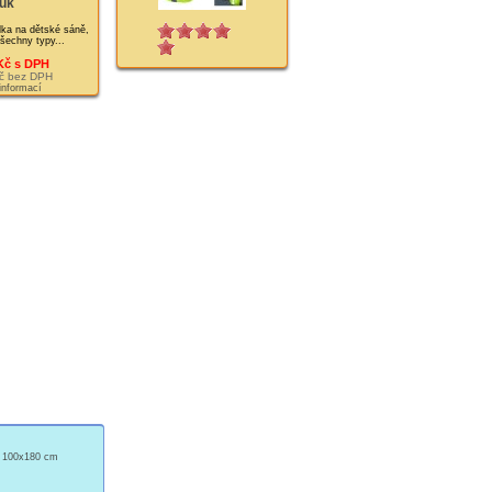
uk
ka na dětské sáně,
šechny typy...
Kč s DPH
č bez DPH
 informací
ý 100x180 cm