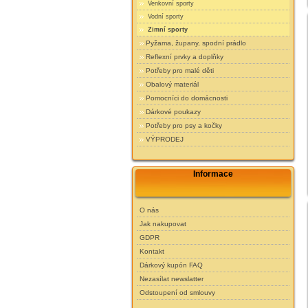
Venkovní sporty
Vodní sporty
Zimní sporty
Pyžama, župany, spodní prádlo
Reflexní prvky a doplňky
Potřeby pro malé děti
Obalový materiál
Pomocníci do domácnosti
Dárkové poukazy
Potřeby pro psy a kočky
VÝPRODEJ
Informace
O nás
Jak nakupovat
GDPR
Kontakt
Dárkový kupón FAQ
Nezasílat newslatter
Odstoupení od smlouvy