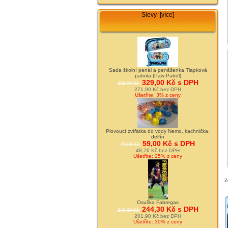
Slevy [více]
Sada školní penál a peněženka Tlapková
patrola (Paw Patrol)
329,00 Kč s DPH
338,00 Kč
271,90 Kč bez DPH
Ušetříte: 3% z ceny
Plovoucí zvířátka do vody Nemo, kachnička,
delfín
59,00 Kč s DPH
79,00 Kč
48,76 Kč bez DPH
Ušetříte: 25% z ceny
Z
Osuška Fabregas
244,30 Kč s DPH
349,00 Kč
201,90 Kč bez DPH
Ušetříte: 30% z ceny