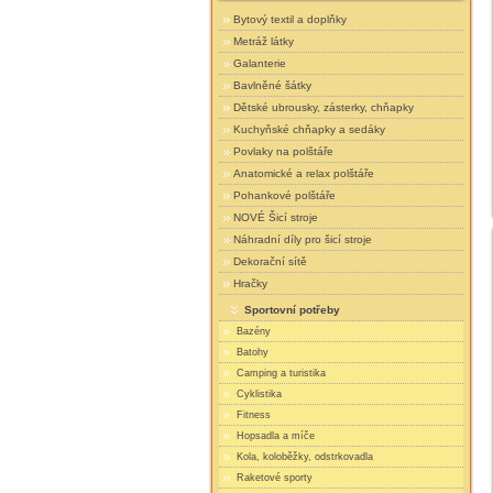
Bytový textil a doplňky
Metráž látky
Galanterie
Bavlněné šátky
Dětské ubrousky, zásterky, chňapky
Kuchyňské chňapky a sedáky
Povlaky na polštáře
Anatomické a relax polštáře
Pohankové polštáře
NOVÉ Šicí stroje
Náhradní díly pro šicí stroje
Dekorační sítě
Hračky
Sportovní potřeby
Bazény
Batohy
Camping a turistika
Cyklistika
Fitness
Hopsadla a míče
Kola, koloběžky, odstrkovadla
Raketové sporty