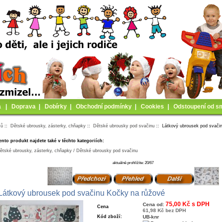
a
|
Doprava
|
Dobírky
|
Obchodní podmínky
|
Cookies
|
Odstoupení od s
mů
::
Dětské ubrousky, zásterky, chňapky
::
Dětské ubrousky pod svačinu
:: Látkový ubrousek pod svači
ento produkt najdete také v těchto kategoriích:
ětské ubrousky, zásterky, chňapky / Dětské ubrousky pod svačinu
aktuálně prohlížíte: 20/67
Látkový ubrousek pod svačinu Kočky na růžové
75,00 Kč s DPH
Cena od:
Cena
61,98 Kč bez DPH
Kód zboží:
UB-knr