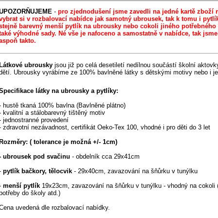
UPOZORŇUJEME
-
pro zjednodušení jsme zavedli na jedné kartě zboží
vybrat si v rozbalovací nabídce jak samotný ubrousek, tak k tomu i pytlí
stejně barevný menší pytlík na ubrousky nebo cokoli jiného potřebného 
také výhodné sady. Né vše je nafoceno a samostatně v nabídce, tak jsme 
aspoň takto.
Látkové ubrousky
jsou již po celá desetiletí nedílnou součástí školní akto
dětí. Ubrousky vyrábíme ze 100% bavlněné látky s dětskými motivy nebo i j
Specifikace látky na ubrousky a pytlíky:
- hustě tkaná 100% bavlna (Bavlněné plátno)
- kvalitní a stálobarevný tištěný motiv
- jednostranné provedení
- zdravotní nezávadnost, certifikát Oeko-Tex 100, vhodné i pro děti do 3 let
Rozměry:
( tolerance je možná +/- 1cm)
- ubrousek pod svačinu
- obdelník cca 29x41cm
-
pytlík bačkory, tělocvik
- 29x40cm, zavazování na šňůrku v tunýlku
-
menší pytlík
19x23cm, zavazování na šňůrku v tunýlku - vhodný na cokoli 
potřeby do školy atd.)
Cena uvedená dle rozbalovací nabídky.