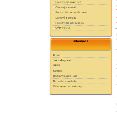
Potřeby pro malé děti
Obalový materiál
Pomocníci do domácnosti
Dárkové poukazy
Potřeby pro psy a kočky
VÝPRODEJ
Informace
O nás
Jak nakupovat
GDPR
Kontakt
Dárkový kupón FAQ
Nezasílat newslatter
Odstoupení od smlouvy