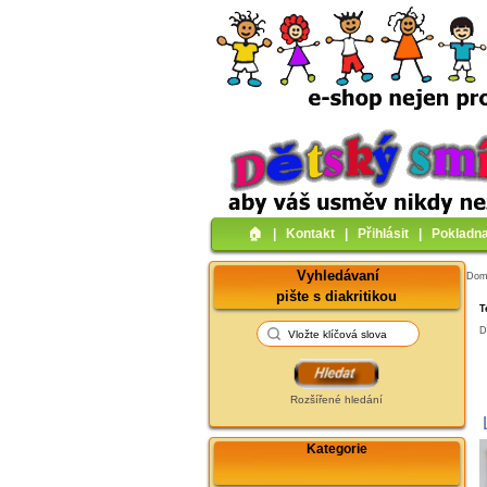
🏠︎
|
Kontakt
|
Přihlásit
|
Pokladn
Vyhledávaní
Do
pište s diakritikou
T
D
Rozšířené hledání
Kategorie