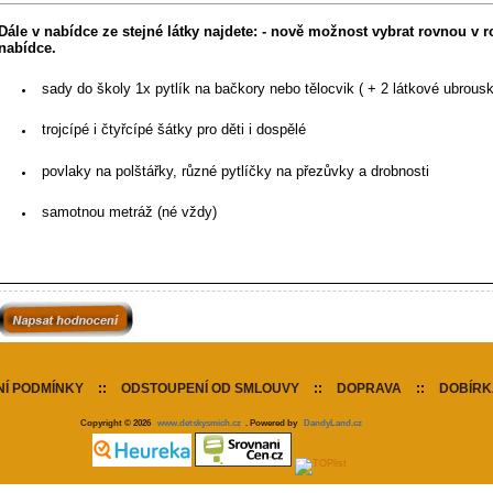
Dále v nabídce ze stejné látky najdete: - nově možnost vybrat rovnou v 
nabídce.
sady do školy 1x pytlík na bačkory nebo tělocvik ( + 2 látkové ubrous
trojcípé i čtyřcípé šátky pro děti i dospělé
povlaky na polštářky, různé pytlíčky na přezůvky a drobnosti
samotnou metráž (né vždy)
Í PODMÍNKY
::
ODSTOUPENÍ OD SMLOUVY
::
DOPRAVA
::
DOBÍRK
Copyright © 2026
www.detskysmich.cz
. Powered by
DandyLand.cz