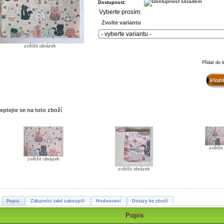
Dostupnost:
Vyberte prosím:
Zvolte variantu
zvětšit obrázek
Přidat do 
eptejte se na toto zboží
zvětši
zvětšit obrázek
zvětšit obrázek
Popis
Zákazníci také zakoupili
Hodnocení
Dotazy ke zboží
Popis