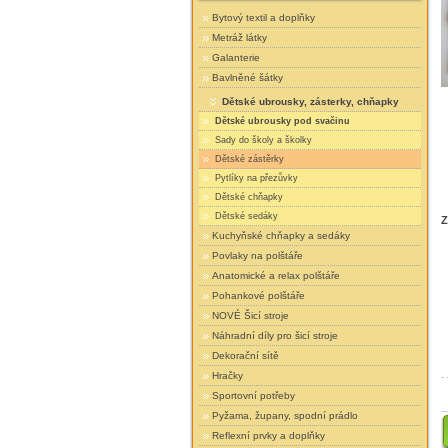
Bytový textil a doplňky
Metráž látky
Galanterie
Bavlněné šátky
Dětské ubrousky, zásterky, chňapky
Dětské ubrousky pod svačinu
Sady do školy a školky
Dětské zástěrky
Pytlíky na přezůvky
Dětské chňapky
Dětské sedáky
Z
Kuchyňské chňapky a sedáky
Povlaky na polštáře
Anatomické a relax polštáře
Pohankové polštáře
NOVÉ Šicí stroje
Náhradní díly pro šicí stroje
Dekorační sítě
Hračky
Sportovní potřeby
Pyžama, župany, spodní prádlo
Reflexní prvky a doplňky