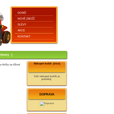
DOMŮ
NOVÉ ZBOŽÍ
SLEVY
AKCE
KONTAKT
mlouvy
|
Nákupní košík [více]
nu Kočky na růžové
Váš nákupní košík je
prázdný.
DOPRAVA