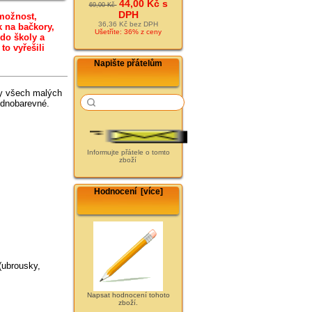
44,00 Kč s
69,00 Kč
DPH
 možnost,
36,36 Kč bez DPH
k na bačkory,
Ušetříte: 36% z ceny
do školy a
to vyřešili
Napište přátelům
vky všech malých
ednobarevné.
Informujte přátele o tomto
zboží
Hodnocení [více]
(ubrousky,
Napsat hodnocení tohoto
zboží.