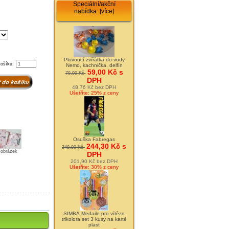
Speciální/akční
nabídka [více]
Plovoucí zvířátka do vody
košíku:
Nemo, kachnička, delfín
59,00 Kč s
79,00 Kč
DPH
48,76 Kč bez DPH
Ušetříte: 25% z ceny
Osuška Fabregas
244,30 Kč s
349,00 Kč
t obrázek
DPH
201,90 Kč bez DPH
Ušetříte: 30% z ceny
SIMBA Medaile pro vítěze
trikolora set 3 kusy na kartě
plast