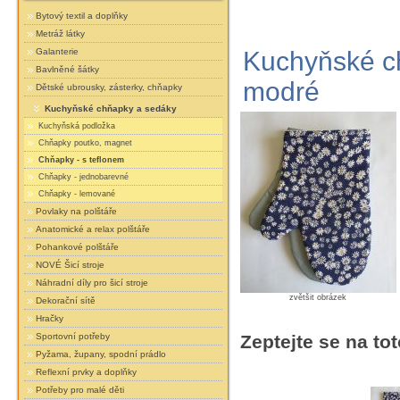
Bytový textil a doplňky
Metráž látky
Galanterie
Kuchyňské ch
Bavlněné šátky
modré
Dětské ubrousky, zásterky, chňapky
Kuchyňské chňapky a sedáky
Kuchyňská podložka
Chňapky poutko, magnet
Chňapky - s teflonem
Chňapky - jednobarevné
Chňapky - lemované
Povlaky na polštáře
Anatomické a relax polštáře
Pohankové polštáře
NOVÉ Šicí stroje
Náhradní díly pro šicí stroje
zvětšit obrázek
Dekorační sítě
Hračky
Sportovní potřeby
Zeptejte se na tot
Pyžama, župany, spodní prádlo
Reflexní prvky a doplňky
Potřeby pro malé děti