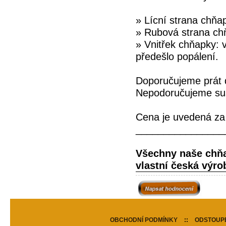
» Lícní strana chňa
» Rubová strana chň
» Vnitřek chňapky: v
předešlo popálení.
Doporučujeme prát 
Nepodoručujeme suši
Cena je uvedená za 
________________
Všechny naše chňap
vlastní česká výrob
OBCHODNÍ PODMÍNKY
::
ODSTOUPE