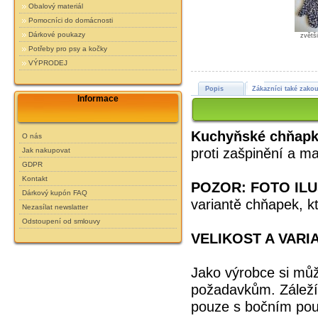
Obalový materiál
Pomocníci do domácnosti
Dárkové poukazy
zvětš
Potřeby pro psy a kočky
VÝPRODEJ
Popis
Zákazníci také zakou
Informace
Kuchyňské chňapky
O nás
proti zašpinění a m
Jak nakupovat
GDPR
Kontakt
POZOR: FOTO IL
Dárkový kupón FAQ
variantě chňapek, k
Nezasílat newslatter
Odstoupení od smlouvy
VELIKOST A VARI
Jako výrobce si mů
požadavkům. Záleží
pouze s bočním pou