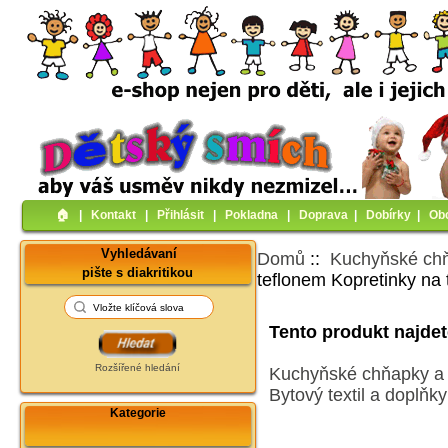
🏠︎
|
Kontakt
|
Přihlásit
|
Pokladna
|
Doprava
|
Dobírky
|
Ob
Vyhledávaní
Domů
::
Kuchyňské ch
pište s diakritikou
teflonem Kopretinky na
Tento produkt najdete
Rozšířené hledání
Kuchyňské chňapky a 
Bytový textil a doplňk
Kategorie