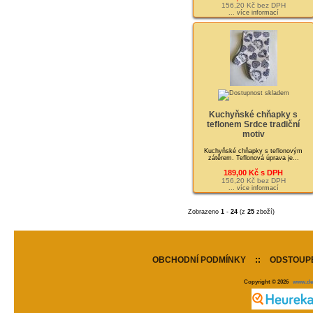
156,20 Kč bez DPH
... více informací
Kuchyňské chňapky s
teflonem Srdce tradiční
motiv
Kuchyňské chňapky s teflonovým
zátěrem. Teflonová úprava je...
189,00 Kč s DPH
156,20 Kč bez DPH
... více informací
Zobrazeno
1
-
24
(z
25
zboží)
OBCHODNÍ PODMÍNKY
::
ODSTOUPE
Copyright © 2026
www.de