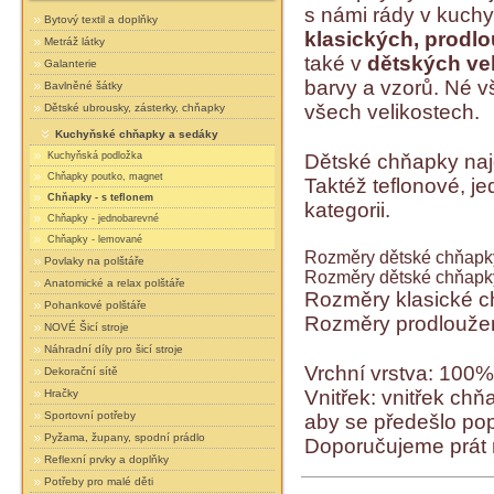
s námi rády v kuch
Bytový textil a doplňky
klasických,
prodlo
Metráž látky
také v
dětských ve
Galanterie
barvy a vzorů. Né 
Bavlněné šátky
všech velikostech.
Dětské ubrousky, zásterky, chňapky
Kuchyňské chňapky a sedáky
Kuchyňská podložka
Dětské chňapky najd
Chňapky poutko, magnet
Taktéž teflonové, j
Chňapky - s teflonem
kategorii.
Chňapky - jednobarevné
Chňapky - lemované
Rozměry dětské chňapky 
Povlaky na polštáře
Rozměry dětské chňapky 
Anatomické a relax polštáře
Rozměry klasické 
Pohankové polštáře
Rozměry prodlouže
NOVÉ Šicí stroje
Náhradní díly pro šicí stroje
Vrchní vrstva: 100% 
Dekorační sítě
Vnitřek: vnitřek chňa
Hračky
Sportovní potřeby
aby se předešlo pop
Pyžama, župany, spodní prádlo
Doporučujeme prát 
Reflexní prvky a doplňky
Potřeby pro malé děti