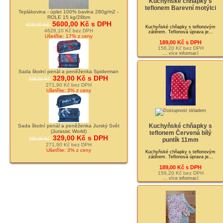
Kuchyňské chňapky s
teflonem Barevní motýlci
Teplákovina - úplet 100% bavlna 280g/m2 -
ROLE 15 kg/28bm
5600,00 Kč s DPH
6720,00 Kč
Kuchyňské chňapky s teflonovým
4628,10 Kč bez DPH
zátěrem. Teflonová úprava je...
Ušetříte: 17% z ceny
189,00 Kč s DPH
156,20 Kč bez DPH
... více informací
Sada školní penál a peněženka Spiderman
329,00 Kč s DPH
338,00 Kč
271,90 Kč bez DPH
Ušetříte: 3% z ceny
Kuchyňské chňapky s
Sada školní penál a peněženka Jurský Svět
(Jurassic World)
teflonem Červená bílý
329,00 Kč s DPH
338,00 Kč
puntík 11mm
271,90 Kč bez DPH
Ušetříte: 3% z ceny
Kuchyňské chňapky s teflonovým
zátěrem. Teflonová úprava je...
189,00 Kč s DPH
156,20 Kč bez DPH
... více informací