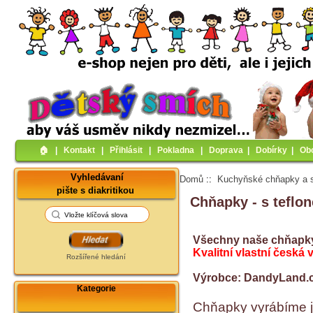
🏠︎
|
Kontakt
|
Přihlásit
|
Pokladna
|
Doprava
|
Dobírky
|
Ob
Vyhledávaní
Domů
::
Kuchyňské chňapky a 
pište s diakritikou
Chňapky - s teflo
Všechny naše chňapky 
Kvalitní vlastní česká 
Rozšířené hledání
Výrobce: DandyLand.cz
Kategorie
Chňapky vyrábíme 