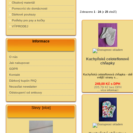
Obalový materiál
Pomocníci do domácnosti
Zobrazeno
1
-
24
(z
25
zboží)
Dárkové poukazy
Potřeby pro psy a kočky
VÝPRODEJ
Informace
O nás
Kuchyňské celoteflonové
Jak nakupovat
chňapky
GDPR
Kuchyňská celoteflonová chňapka - obě
Kontakt
vnější strany s...
Dárkový kupón FAQ
249,00 Kč s DPH
Nezasílat newslatter
205,79 Kč bez DPH
... více informací
Odstoupení od smlouvy
Slevy [více]