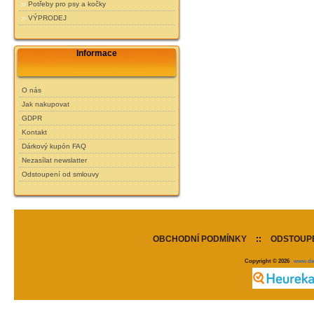
Potřeby pro psy a kočky
VÝPRODEJ
Informace
O nás
Jak nakupovat
GDPR
Kontakt
Dárkový kupón FAQ
Nezasílat newslatter
Odstoupení od smlouvy
OBCHODNÍ PODMÍNKY
::
ODSTOUPE
Copyright © 2026
www.de