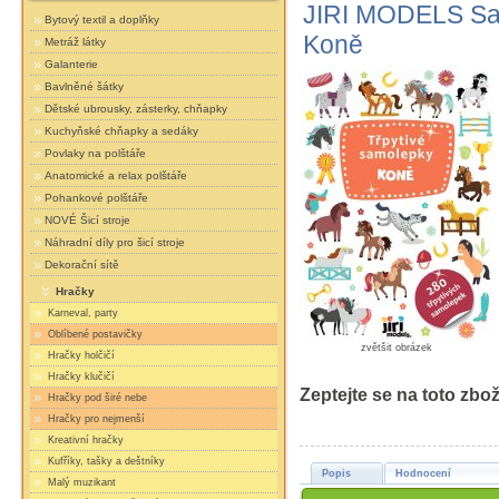
JIRI MODELS Samo
Bytový textil a doplňky
Koně
Metráž látky
Galanterie
Bavlněné šátky
Dětské ubrousky, zásterky, chňapky
Kuchyňské chňapky a sedáky
Povlaky na polštáře
Anatomické a relax polštáře
Pohankové polštáře
NOVÉ Šicí stroje
Náhradní díly pro šicí stroje
Dekorační sítě
Hračky
Karneval, party
Oblíbené postavičky
zvětšit obrázek
Hračky holčičí
Hračky klučičí
Zeptejte se na toto zbož
Hračky pod širé nebe
Hračky pro nejmenší
Kreativní hračky
Kufříky, tašky a deštníky
Popis
Hodnocení
Malý muzikant