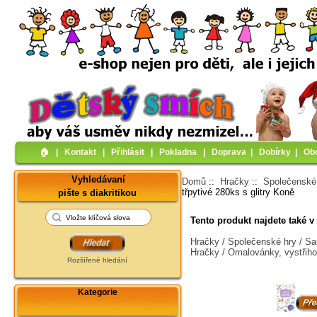
🏠︎
|
Kontakt
|
Přihlásit
|
Pokladna
|
Doprava
|
Dobírky
|
Ob
Vyhledávaní
Domů
::
Hračky
::
Společenské
třpytivé 280ks s glitry Koně
pište s diakritikou
Tento produkt najdete také v 
Hračky / Společenské hry / S
Hračky / Omalovánky, vystřih
Rozšířené hledání
Kategorie