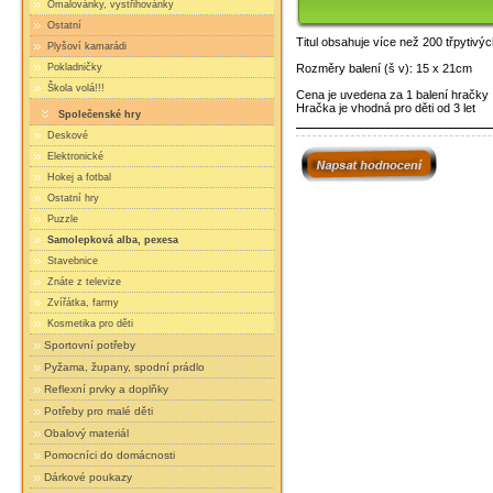
Omalovánky, vystřihovánky
Ostatní
Titul obsahuje více než 200 třpytivý
Plyšoví kamarádi
Pokladničky
Rozměry balení (š v): 15 x 21cm
Škola volá!!!
Cena je uvedena za 1 balení hračky
Hračka je vhodná pro děti od 3 let
Společenské hry
Deskové
Elektronické
Hokej a fotbal
Ostatní hry
Puzzle
Samolepková alba, pexesa
Stavebnice
Znáte z televize
Zvířátka, farmy
Kosmetika pro děti
Sportovní potřeby
Pyžama, župany, spodní prádlo
Reflexní prvky a doplňky
Potřeby pro malé děti
Obalový materiál
Pomocníci do domácnosti
Dárkové poukazy