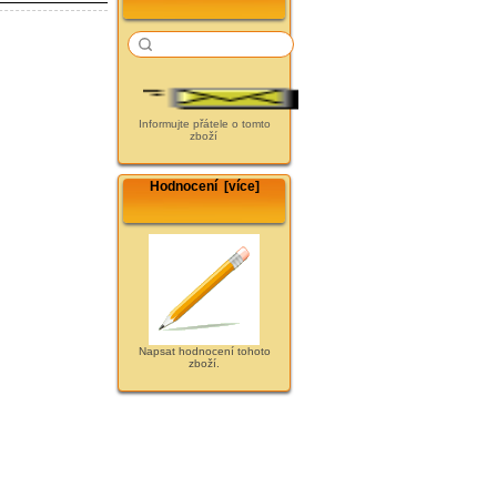
Informujte přátele o tomto
zboží
Hodnocení [více]
Napsat hodnocení tohoto
zboží.