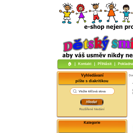
🏠︎
|
Kontakt
|
Přihlásit
|
Pokladn
Vyhledávaní
Do
pište s diakritikou
Rozšířené hledání
Kategorie