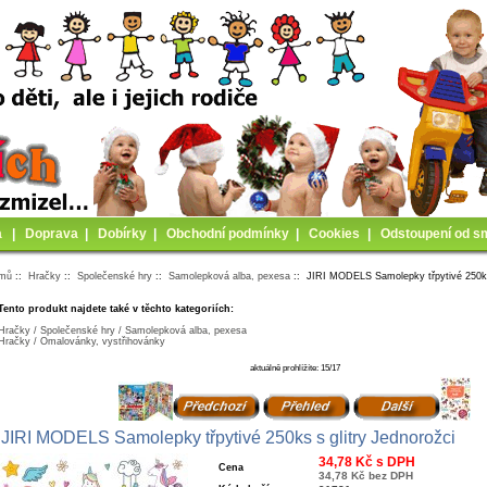
a
|
Doprava
|
Dobírky
|
Obchodní podmínky
|
Cookies
|
Odstoupení od s
mů
::
Hračky
::
Společenské hry
::
Samolepková alba, pexesa
:: JIRI MODELS Samolepky třpytivé 250ks 
Tento produkt najdete také v těchto kategoriích:
Hračky / Společenské hry / Samolepková alba, pexesa
Hračky / Omalovánky, vystřihovánky
aktuálně prohlížíte: 15/17
JIRI MODELS Samolepky třpytivé 250ks s glitry Jednorožci
34,78 Kč s DPH
Cena
34,78 Kč bez DPH