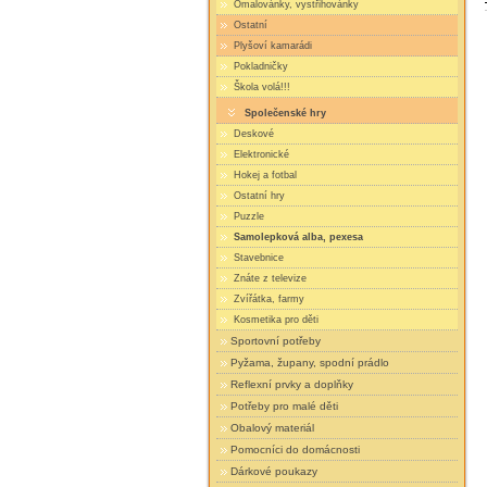
Omalovánky, vystřihovánky
Ostatní
Plyšoví kamarádi
Pokladničky
Škola volá!!!
Společenské hry
Deskové
Elektronické
Hokej a fotbal
Ostatní hry
Puzzle
Samolepková alba, pexesa
Stavebnice
Znáte z televize
Zvířátka, farmy
Kosmetika pro děti
Sportovní potřeby
Pyžama, župany, spodní prádlo
Reflexní prvky a doplňky
Potřeby pro malé děti
Obalový materiál
Pomocníci do domácnosti
Dárkové poukazy