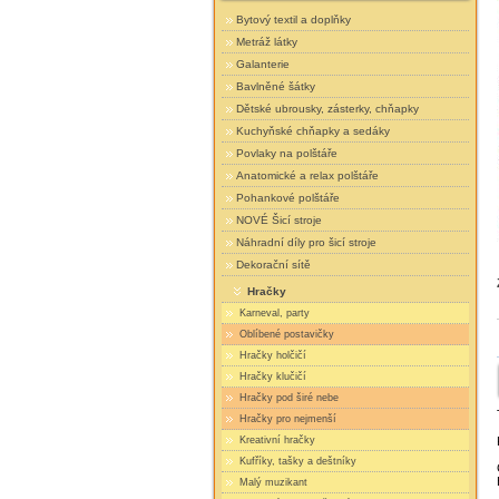
Bytový textil a doplňky
Metráž látky
Galanterie
Bavlněné šátky
Dětské ubrousky, zásterky, chňapky
Kuchyňské chňapky a sedáky
Povlaky na polštáře
Anatomické a relax polštáře
Pohankové polštáře
NOVÉ Šicí stroje
Náhradní díly pro šicí stroje
Dekorační sítě
Hračky
Karneval, party
Oblíbené postavičky
Hračky holčičí
Hračky klučičí
Hračky pod širé nebe
Hračky pro nejmenší
Kreativní hračky
Kufříky, tašky a deštníky
Malý muzikant