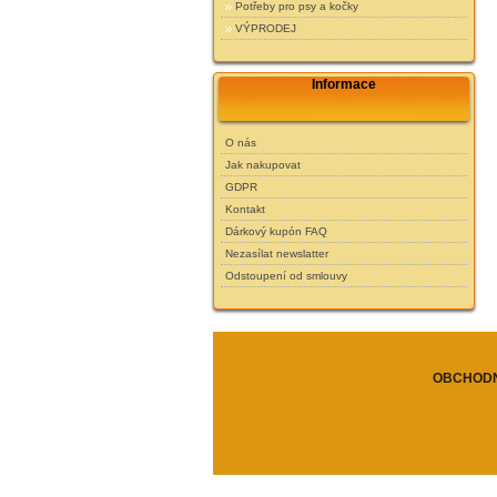
Potřeby pro psy a kočky
VÝPRODEJ
Informace
O nás
Jak nakupovat
GDPR
Kontakt
Dárkový kupón FAQ
Nezasílat newslatter
Odstoupení od smlouvy
OBCHODN