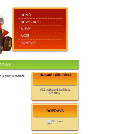
DOMŮ
NOVÉ ZBOŽÍ
SLEVY
AKCE
KONTAKT
mlouvy
|
Nákupní košík [více]
s glitry Jednorožci
Váš nákupní košík je
prázdný.
DOPRAVA