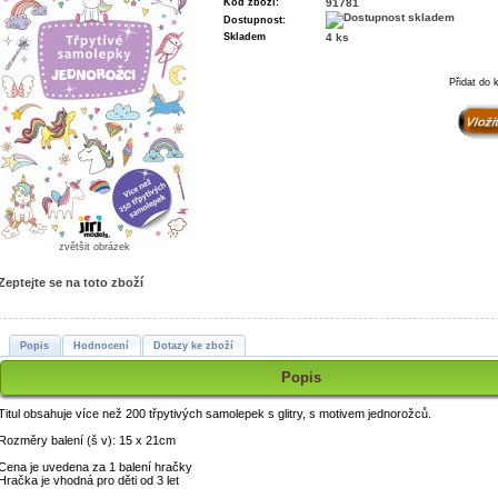
Kód zboží:
91781
Dostupnost:
Skladem
4 ks
Přidat do 
zvětšit obrázek
Zeptejte se na toto zboží
Popis
Hodnocení
Dotazy ke zboží
Popis
Titul obsahuje více než 200 třpytivých samolepek s glitry, s motivem jednorožců.
Rozměry balení (š v): 15 x 21cm
Cena je uvedena za 1 balení hračky
Hračka je vhodná pro děti od 3 let