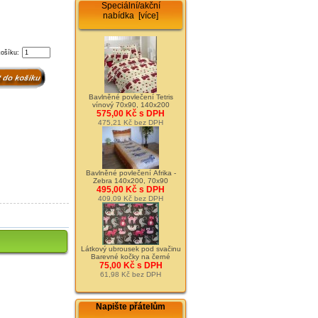
Speciální/akční
nabídka [více]
košíku:
Bavlněné povlečení Tetris
vínový 70x90, 140x200
575,00 Kč s DPH
475,21 Kč bez DPH
Bavlněné povlečení Afrika -
Zebra 140x200, 70x90
495,00 Kč s DPH
409,09 Kč bez DPH
Látkový ubrousek pod svačinu
Barevné kočky na černé
75,00 Kč s DPH
61,98 Kč bez DPH
Napište přátelům