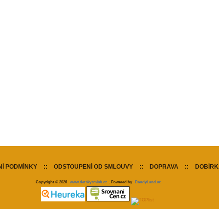
Í PODMÍNKY
::
ODSTOUPENÍ OD SMLOUVY
::
DOPRAVA
::
DOBÍRK
Copyright © 2026
www.detskysmich.cz
. Powered by
DandyLand.cz