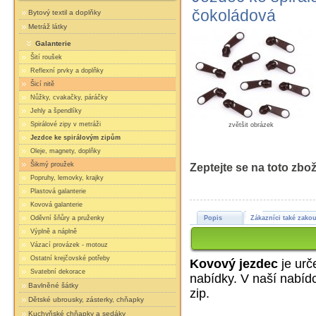
čokoládová
Bytový textil a doplňky
Metráž látky
Galanterie
Šití roušek
Reflexní prvky a doplňky
Šicí nitě
Nůžky, cvakačky, páráčky
Jehly a špendlíky
Spirálové zipy v metráži
zvětšit obrázek
Jezdce ke spirálovým zipům
Oleje, magnety, doplňky
Šikmý proužek
Zeptejte se na toto zbož
Popruhy, lemovky, krajky
Plastová galanterie
Kovová galanterie
Popis
Zákazníci také zakou
Oděvní šňůry a pruženky
Výplně a náplně
Vázací provázek - motouz
Ostatní krejčovské potřeby
Kovový jezdec
je urč
Svatební dekorace
nabídky. V naší nabíd
Bavlněné šátky
zip.
Dětské ubrousky, zásterky, chňapky
Kuchyňské chňapky a sedáky