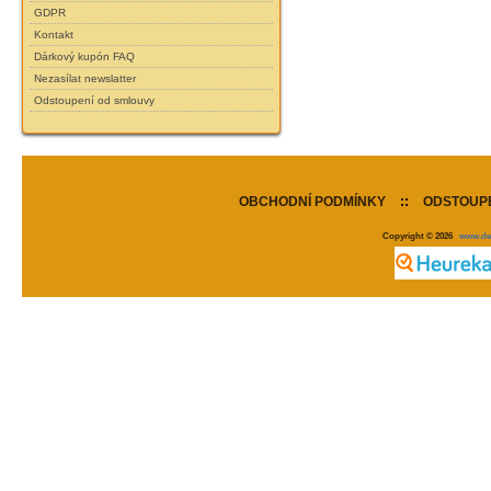
GDPR
Kontakt
Dárkový kupón FAQ
Nezasílat newslatter
Odstoupení od smlouvy
OBCHODNÍ PODMÍNKY
::
ODSTOUPE
Copyright © 2026
www.de