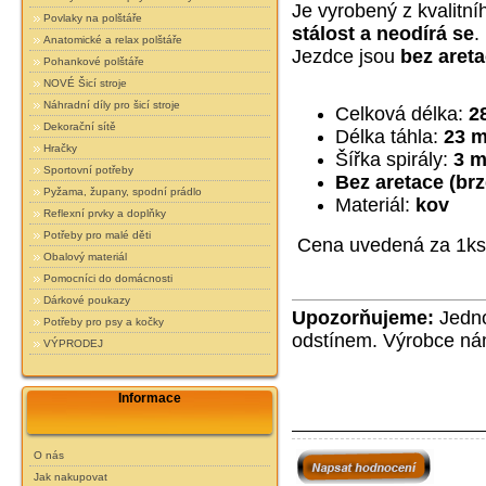
Je vyrobený z kvalitní
Povlaky na polštáře
stálost a neodírá se
.
Anatomické a relax polštáře
Jezdce jsou
bez areta
Pohankové polštáře
NOVÉ Šicí stroje
Náhradní díly pro šicí stroje
Celková délka:
2
Dekorační sítě
Délka táhla:
23 
Hračky
Šířka spirály:
3 
Sportovní potřeby
Bez aretace (brz
Pyžama, župany, spodní prádlo
Materiál:
kov
Reflexní prvky a doplňky
Potřeby pro malé děti
Cena uvedená za 1ks
Obalový materiál
Pomocníci do domácnosti
Dárkové poukazy
Upozorňujeme:
Jedno
Potřeby pro psy a kočky
odstínem. Výrobce nám
VÝPRODEJ
Informace
O nás
Jak nakupovat