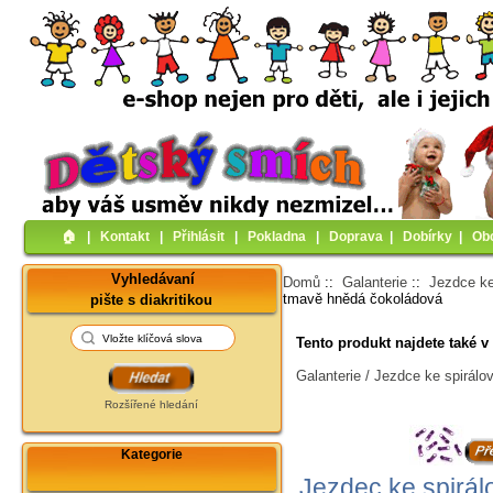
🏠︎
|
Kontakt
|
Přihlásit
|
Pokladna
|
Doprava
|
Dobírky
|
Ob
Vyhledávaní
Domů
::
Galanterie
::
Jezdce ke
tmavě hnědá čokoládová
pište s diakritikou
Tento produkt najdete také v 
Galanterie / Jezdce ke spirál
Rozšířené hledání
Kategorie
Jezdec ke spirá