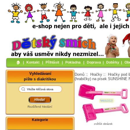
🏠︎
|
Kontakt
|
Přihlásit
|
Pokladna
|
Doprava
|
Dobírky
|
Ob
Vyhledávaní
Domů
::
Hračky
::
Hračky pod š
(hrabičky) na písek SUNSHINE
pište s diakritikou
Rozšířené hledání
Kategorie
zvětšit obrázek