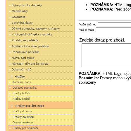
POZNÁMKA:
HTML tagy
Bytový textil a doplňky
POZNÁMKA:
Před zobr
Metráž látky
Galanterie
Bavlněné šátky
Vaše jméno:
Dětské ubrousky, zásterky, chňapky
Vaš e-mail:
Kuchyňské chňapky a sedáky
Zadejte dotaz pro zboží.
Povlaky na polštáře
Anatomické a relax polštáře
Pohankové polštáře
NOVÉ Šicí stroje
Náhradní díly pro šicí stroje
Dekorační sítě
POZNÁMKA:
HTML tagy nejso
Hračky
Poznámka:
Dotazy mohou vyža
zobrazeny
Karneval, party
Oblíbené postavičky
Hračky holčičí
Hračky klučičí
Hračky pod širé nebe
Hračky do vody
Hračky na písek
Ostatní venkovní
Hračky pro nejmenší