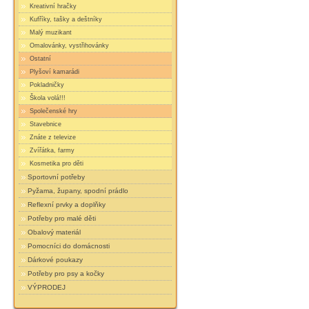
Kreativní hračky
Kufříky, tašky a deštníky
Malý muzikant
Omalovánky, vystřihovánky
Ostatní
Plyšoví kamarádi
Pokladničky
Škola volá!!!
Společenské hry
Stavebnice
Znáte z televize
Zvířátka, farmy
Kosmetika pro děti
Sportovní potřeby
Pyžama, župany, spodní prádlo
Reflexní prvky a doplňky
Potřeby pro malé děti
Obalový materiál
Pomocníci do domácnosti
Dárkové poukazy
Potřeby pro psy a kočky
VÝPRODEJ