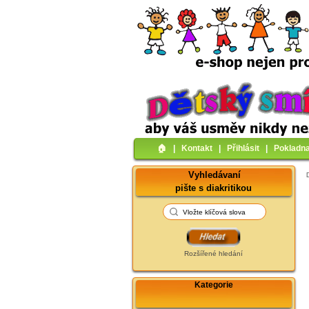
🏠︎
|
Kontakt
|
Přihlásit
|
Pokladn
Vyhledávaní
pište s diakritikou
Rozšířené hledání
Kategorie