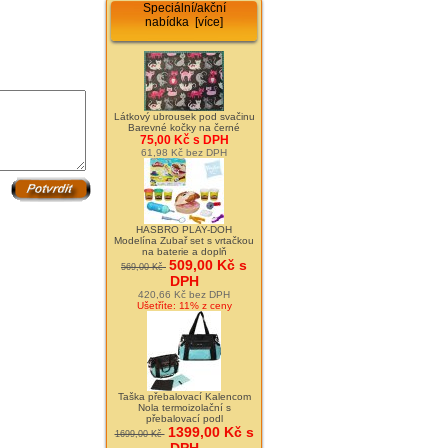
Speciální/akční
nabídka [více]
Látkový ubrousek pod svačinu
Barevné kočky na černé
75,00 Kč s DPH
61,98 Kč bez DPH
HASBRO PLAY-DOH
Modelína Zubař set s vrtačkou
na baterie a doplň
509,00 Kč s
569,00 Kč
DPH
420,66 Kč bez DPH
Ušetříte: 11% z ceny
Taška přebalovací Kalencom
Nola termoizolační s
přebalovací podl
1399,00 Kč s
1699,00 Kč
DPH