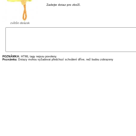
Zadejte dotaz pro zboží.
zvětšit obrázek
POZNÁMKA:
HTML tagy nejsou povoleny.
Poznámka:
Dotazy mohou vyžadovat předchozí schválení dříve, než budou zobrazeny