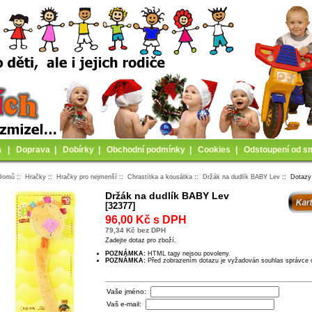
a
|
Doprava
|
Dobírky
|
Obchodní podmínky
|
Cookies
|
Odstoupení od s
Domů
::
Hračky
::
Hračky pro nejmenší
::
Chrastítka a kousátka
::
Držák na dudlík BABY Lev
:: Dotazy
Držák na dudlík BABY Lev
[32377]
96,00 Kč s DPH
79,34 Kč bez DPH
Zadejte dotaz pro zboží.
POZNÁMKA:
HTML tagy nejsou povoleny.
POZNÁMKA:
Před zobrazením dotazu je vyžadován souhlas správce
Vaše jméno:
Vaš e-mail: