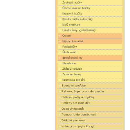
Zvukové hračky
Úložné koše na hračky
Kreativní hračky
Kufříky, tašky a deštníky
Malý muzikant
Omalovánky, vystřihovánky
Ostatní
Plyšoví kamarádi
Pokladničky
Škola volá!!!
Společenské hry
Stavebnice
Znáte z televize
Zvířátka, farmy
Kosmetika pro děti
Sportovní potřeby
Pyžama, župany, spodní prádlo
Reflexní prvky a doplňky
Potřeby pro malé děti
Obalový materiál
Pomocníci do domácnosti
Dárkové poukazy
Potřeby pro psy a kočky