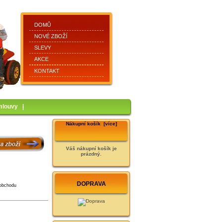
DOMŮ
NOVÉ ZBOŽÍ
SLEVY
AKCE
KONTAKT
mlouvy
|
Nákupní košík [více]
Váš nákupní košík je
prázdný.
DOPRAVA
 obchodu