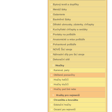
Bytový textil a doplňky
Metráž látky
Galanterie
Bavlněné šátky
Dětské ubrousky, zásterky, chňapky
Kuchyňské chňapky a sedáky
Povlaky na polštáře
Anatomické a relax polštáře
Pohankové polštáře
NOVÉ Šicí stroje
Náhradní díly pro šicí stroje
Dekorační sítě
Hračky
Karneval, party
Oblíbené postavičky
Hračky holčičí
Hračky klučičí
Hračky pod širé nebe
Hračky pro nejmenší
Chrastítka a kousátka
Edukační hračky
Ostatní pro nejmenší