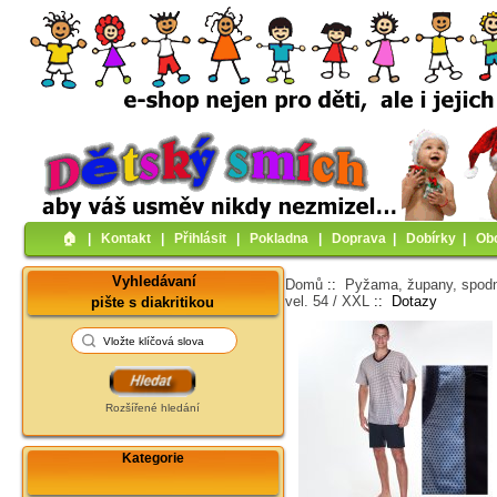
🏠︎
|
Kontakt
|
Přihlásit
|
Pokladna
|
Doprava
|
Dobírky
|
Ob
Vyhledávaní
Domů
::
Pyžama, župany, spodn
vel. 54 / XXL
:: Dotazy
pište s diakritikou
Rozšířené hledání
Kategorie