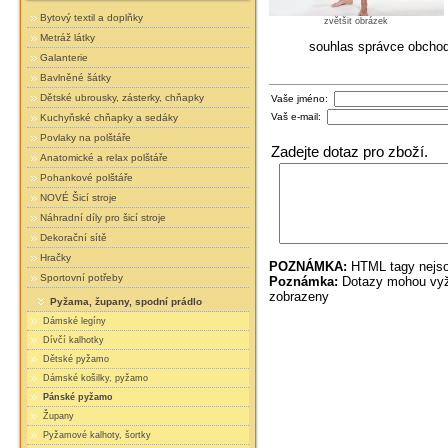
Bytový textil a doplňky
zvětšit obrázek
Metráž látky
souhlas správce obcho
Galanterie
Bavlněné šátky
Dětské ubrousky, zásterky, chňapky
Vaše jméno:
Vaš e-mail:
Kuchyňské chňapky a sedáky
Povlaky na polštáře
Zadejte dotaz pro zboží.
Anatomické a relax polštáře
Pohankové polštáře
NOVÉ Šicí stroje
Náhradní díly pro šicí stroje
Dekorační sítě
Hračky
POZNÁMKA:
HTML tagy nejso
Sportovní potřeby
Poznámka:
Dotazy mohou vyža
zobrazeny
Pyžama, župany, spodní prádlo
Dámské legíny
Dívčí kalhotky
Dětské pyžamo
Dámské košilky, pyžamo
Pánské pyžamo
Župany
Pyžamové kalhoty, šortky