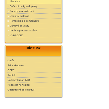
Pat a Mat
Reflexní prvky a doplňky
Potřeby pro malé děti
Obalový materiál
Pomocníci do domácnosti
Dárkové poukazy
Potřeby pro psy a kočky
VÝPRODEJ
Informace
O nás
Jak nakupovat
GDPR
Kontakt
Dárkový kupón FAQ
Nezasílat newslatter
Odstoupení od smlouvy