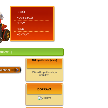
DOMŮ
NOVÉ ZBOŽÍ
SLEVY
AKCE
KONTAKT
mlouvy
|
Nákupní košík [více]
Váš nákupní košík je
prázdný.
DOPRAVA