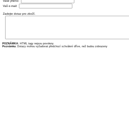
Vaše jméno:
Vaš e-mail:
Zadejte dotaz pro zboží.
POZNÁMKA:
HTML tagy nejsou povoleny.
Poznámka:
Dotazy mohou vyžadovat předchozí schválení dříve, než budou zobrazeny