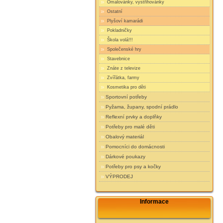
Omalovánky, vystřihovánky
Ostatní
Plyšoví kamarádi
Pokladničky
Škola volá!!!
Společenské hry
Stavebnice
Znáte z televize
Zvířátka, farmy
Kosmetika pro děti
Sportovní potřeby
Pyžama, župany, spodní prádlo
Reflexní prvky a doplňky
Potřeby pro malé děti
Obalový materiál
Pomocníci do domácnosti
Dárkové poukazy
Potřeby pro psy a kočky
VÝPRODEJ
Informace