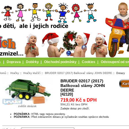
a
|
Doprava
|
Dobírky
|
Obchodní podmínky
|
Cookies
|
Odstoupení od s
Domů
::
Hračky
::
Hračky klučičí
::
BRUDER 02017 (2017) Balíkovač slámy JOHN DEERE
:: Dotazy
BRUDER 02017 (2017)
Balíkovač slámy JOHN
DEERE
[42120]
719,00 Kč s DPH
594,21 Kč bez DPH
zvětšit obrázek
Zadejte dotaz pro zboží.
POZNÁMKA:
HTML tagy nejsou povoleny.
POZNÁMKA:
Před zobrazením dotazu je vyžadován souhlas správce obchodu