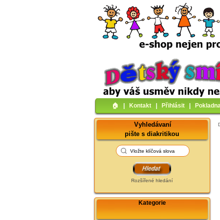
🏠︎
|
Kontakt
|
Přihlásit
|
Pokladn
Vyhledávaní
pište s diakritikou
Rozšířené hledání
Kategorie