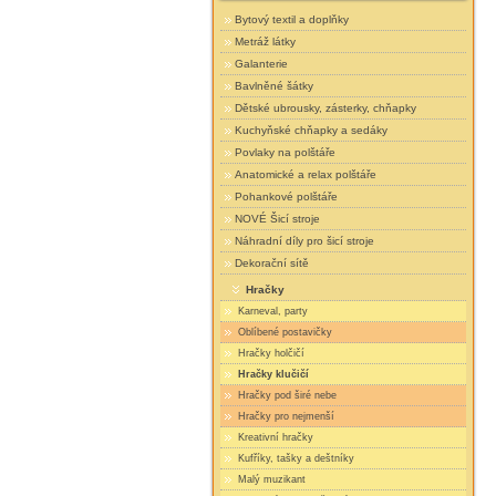
Bytový textil a doplňky
Metráž látky
Galanterie
Bavlněné šátky
Dětské ubrousky, zásterky, chňapky
Kuchyňské chňapky a sedáky
Povlaky na polštáře
Anatomické a relax polštáře
Pohankové polštáře
NOVÉ Šicí stroje
Náhradní díly pro šicí stroje
Dekorační sítě
Hračky
Karneval, party
Oblíbené postavičky
Hračky holčičí
Hračky klučičí
Hračky pod širé nebe
Hračky pro nejmenší
Kreativní hračky
Kufříky, tašky a deštníky
Malý muzikant