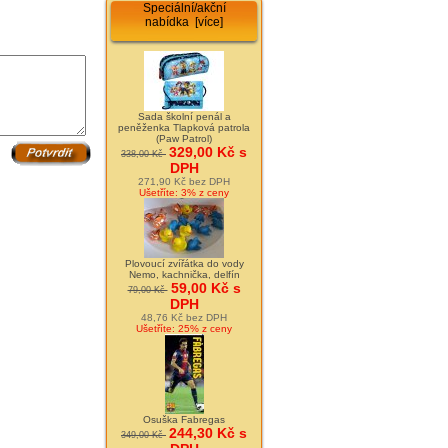
Speciální/akční
nabídka [více]
Sada školní penál a
peněženka Tlapková patrola
(Paw Patrol)
329,00 Kč s
338,00 Kč
DPH
271,90 Kč bez DPH
Ušetříte: 3% z ceny
Plovoucí zvířátka do vody
Nemo, kachnička, delfín
59,00 Kč s
79,00 Kč
DPH
48,76 Kč bez DPH
Ušetříte: 25% z ceny
Osuška Fabregas
244,30 Kč s
349,00 Kč