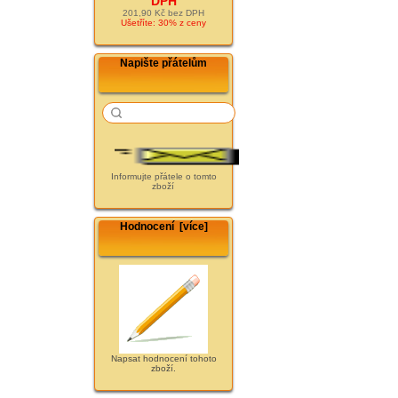
DPH
201,90 Kč bez DPH
Ušetříte: 30% z ceny
Napište přátelům
Informujte přátele o tomto
zboží
Hodnocení [více]
Napsat hodnocení tohoto
zboží.