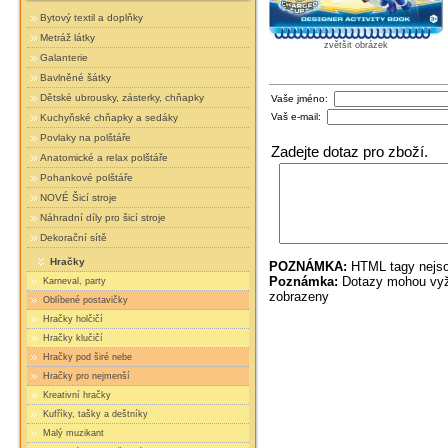
Bytový textil a doplňky
Metráž látky
zvětšit obrázek
Galanterie
Bavlněné šátky
Dětské ubrousky, zásterky, chňapky
Vaše jméno:
Vaš e-mail:
Kuchyňské chňapky a sedáky
Povlaky na polštáře
Zadejte dotaz pro zboží.
Anatomické a relax polštáře
Pohankové polštáře
NOVÉ Šicí stroje
Náhradní díly pro šicí stroje
Dekorační sítě
Hračky
POZNÁMKA:
HTML tagy nejso
Poznámka:
Dotazy mohou vyža
Karneval, party
zobrazeny
Oblíbené postavičky
Hračky holčičí
Hračky klučičí
Hračky pod širé nebe
Hračky pro nejmenší
Kreativní hračky
Kufříky, tašky a deštníky
Malý muzikant