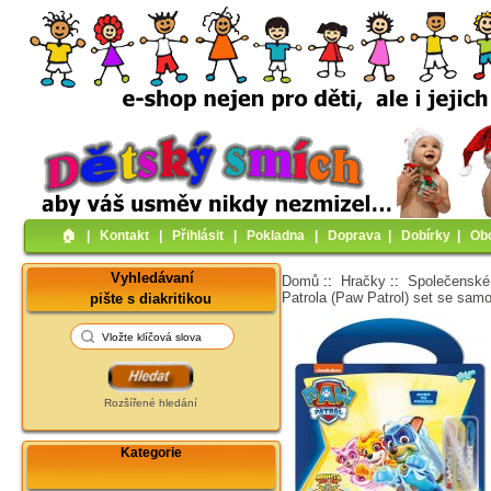
🏠︎
|
Kontakt
|
Přihlásit
|
Pokladna
|
Doprava
|
Dobírky
|
Ob
Vyhledávaní
Domů
::
Hračky
::
Společenské
Patrola (Paw Patrol) set se sam
pište s diakritikou
Rozšířené hledání
Kategorie