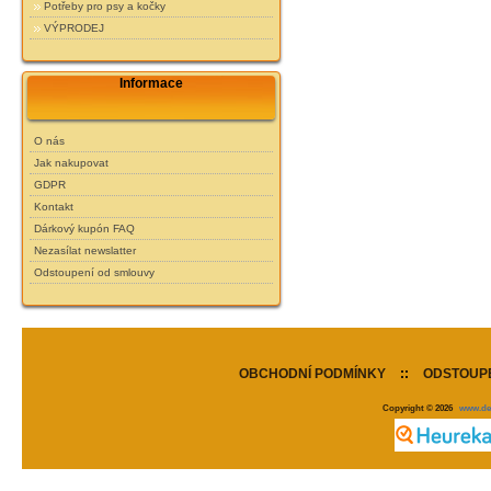
Potřeby pro psy a kočky
VÝPRODEJ
Informace
O nás
Jak nakupovat
GDPR
Kontakt
Dárkový kupón FAQ
Nezasílat newslatter
Odstoupení od smlouvy
OBCHODNÍ PODMÍNKY
::
ODSTOUPE
Copyright © 2026
www.de