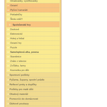
Omalovánky, vystřihovánky
Ostatní
Plyšoví kamarádi
Pokladničky
Škola volá!!!
Společenské hry
Deskové
Elektronické
Hokej a fotbal
Ostatní hry
Puzzle
Samolepková alba, pexesa
Stavebnice
Znáte z televize
Zvířátka, farmy
Kosmetika pro děti
Sportovní potřeby
Pyžama, župany, spodní prádlo
Reflexní prvky a doplňky
Potřeby pro malé děti
Obalový materiál
Pomocníci do domácnosti
Dárkové poukazy