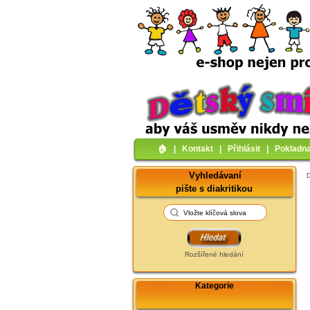
🏠︎
|
Kontakt
|
Přihlásit
|
Pokladn
Vyhledávaní
pište s diakritikou
Rozšířené hledání
Kategorie