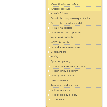
Ostatní krejčovské potřeby
Svatební dekorace
Bavlněné šátky
Dětské ubrousky, zásterky, chňapky
Kuchyňské chňapky a sedáky
Povlaky na polštáře
Anatomické a relax polštáře
Pohankové polštáře
NOVÉ Šicí stroje
Náhradní díly pro šicí stroje
Dekorační sítě
Hračky
Sportovní potřeby
Pyžama, župany, spodní prádlo
Reflexní prvky a doplňky
Potřeby pro malé děti
Obalový materiál
Pomocníci do domácnosti
Dárkové poukazy
Potřeby pro psy a kočky
VÝPRODEJ