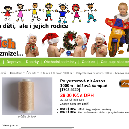
a
|
Doprava
|
Dobírky
|
Obchodní podmínky
|
Cookies
|
Odstoupení od s
Domů
::
Galanterie
::
Šicí nitě
::
Nitě ASSOS návin 1000 m
::
Polyesterová nit Assos 1000m - béžová š
Polyesterová nit Assos
1000m - béžová šampaň
[1702-5220]
39,00 Kč s DPH
32,23 Kč bez DPH
Zadejte dotaz pro zboží.
POZNÁMKA:
HTML tagy nejsou povoleny.
POZNÁMKA:
Před zobrazením dotazu je vyžadován sou
zvětšit obrázek
Vaše jméno: