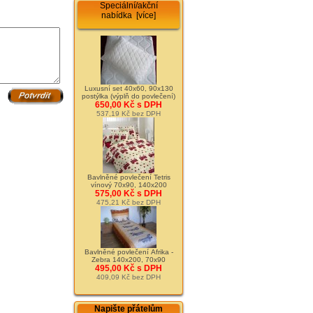
Speciální/akční
nabídka [více]
Luxusní set 40x60, 90x130
postýlka (výplň do povlečení)
650,00 Kč s DPH
537,19 Kč bez DPH
Bavlněné povlečení Tetris
vínový 70x90, 140x200
575,00 Kč s DPH
475,21 Kč bez DPH
Bavlněné povlečení Afrika -
Zebra 140x200, 70x90
495,00 Kč s DPH
409,09 Kč bez DPH
Napište přátelům