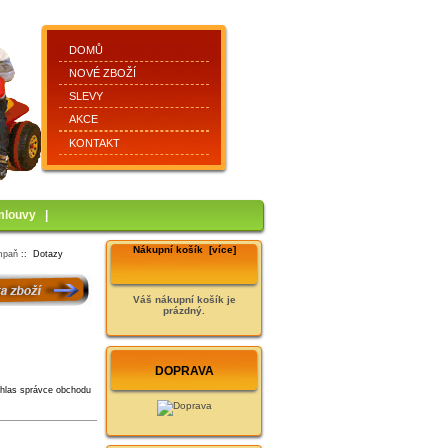
DOMŮ
NOVÉ ZBOŽÍ
SLEVY
AKCE
KONTAKT
mlouvy
|
Nákupní košík [více]
ampaň
:: Dotazy
Váš nákupní košík je
prázdný.
DOPRAVA
hlas správce obchodu