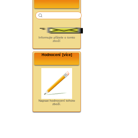
Informujte přátele o tomto
zboží
Hodnocení [více]
Napsat hodnocení tohoto
zboží.