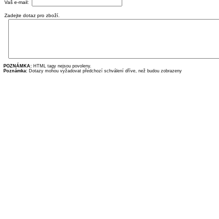
Vaš e-mail:
Zadejte dotaz pro zboží.
POZNÁMKA:
HTML tagy nejsou povoleny.
Poznámka:
Dotazy mohou vyžadovat předchozí schválení dříve, než budou zobrazeny