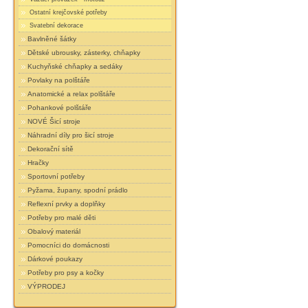
Ostatní krejčovské potřeby
Svatební dekorace
Bavlněné šátky
Dětské ubrousky, zásterky, chňapky
Kuchyňské chňapky a sedáky
Povlaky na polštáře
Anatomické a relax polštáře
Pohankové polštáře
NOVÉ Šicí stroje
Náhradní díly pro šicí stroje
Dekorační sítě
Hračky
Sportovní potřeby
Pyžama, župany, spodní prádlo
Reflexní prvky a doplňky
Potřeby pro malé děti
Obalový materiál
Pomocníci do domácnosti
Dárkové poukazy
Potřeby pro psy a kočky
VÝPRODEJ