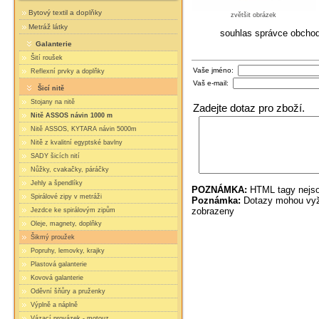
Bytový textil a doplňky
zvětšit obrázek
Metráž látky
souhlas správce obcho
Galanterie
Šití roušek
Vaše jméno:
Reflexní prvky a doplňky
Vaš e-mail:
Šicí nitě
Stojany na nitě
Zadejte dotaz pro zboží.
Nitě ASSOS návin 1000 m
Nitě ASSOS, KYTARA návin 5000m
Nitě z kvalitní egyptské bavlny
SADY šicích nití
Nůžky, cvakačky, páráčky
Jehly a špendlíky
POZNÁMKA:
HTML tagy nejso
Spirálové zipy v metráži
Poznámka:
Dotazy mohou vyža
zobrazeny
Jezdce ke spirálovým zipům
Oleje, magnety, doplňky
Šikmý proužek
Popruhy, lemovky, krajky
Plastová galanterie
Kovová galanterie
Oděvní šňůry a pruženky
Výplně a náplně
Vázací provázek - motouz