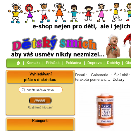
🏠︎
|
Kontakt
|
Přihlásit
|
Pokladna
|
Doprava
|
Dobírky
|
Ob
Vyhledávaní
Domů
::
Galanterie
::
Šicí nitě
terakota pomeranč
:: Dotazy
pište s diakritikou
Rozšířené hledání
Kategorie