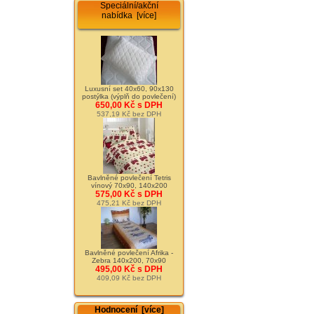
Speciální/akční
nabídka [více]
Luxusní set 40x60, 90x130
postýlka (výplň do povlečení)
650,00 Kč s DPH
537,19 Kč bez DPH
Bavlněné povlečení Tetris
vínový 70x90, 140x200
575,00 Kč s DPH
475,21 Kč bez DPH
Bavlněné povlečení Afrika -
Zebra 140x200, 70x90
495,00 Kč s DPH
409,09 Kč bez DPH
Hodnocení [více]