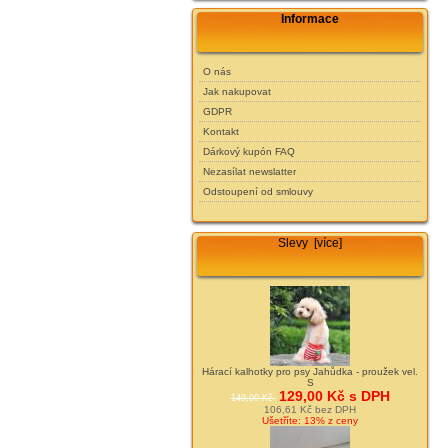
Informace
O nás
Jak nakupovat
GDPR
Kontakt
Dárkový kupón FAQ
Nezasílat newslatter
Odstoupení od smlouvy
Slevy [více]
Hárací kalhotky pro psy Jahůdka - proužek vel.
S
129,00 Kč s DPH
149,00 Kč
106,61 Kč bez DPH
Ušetříte: 13% z ceny