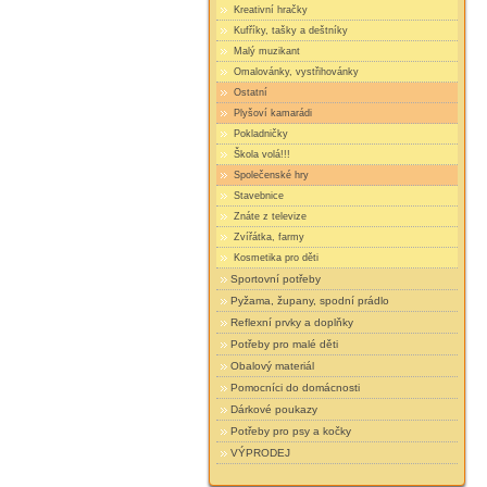
Kreativní hračky
Kufříky, tašky a deštníky
Malý muzikant
Omalovánky, vystřihovánky
Ostatní
Plyšoví kamarádi
Pokladničky
Škola volá!!!
Společenské hry
Stavebnice
Znáte z televize
Zvířátka, farmy
Kosmetika pro děti
Sportovní potřeby
Pyžama, župany, spodní prádlo
Reflexní prvky a doplňky
Potřeby pro malé děti
Obalový materiál
Pomocníci do domácnosti
Dárkové poukazy
Potřeby pro psy a kočky
VÝPRODEJ