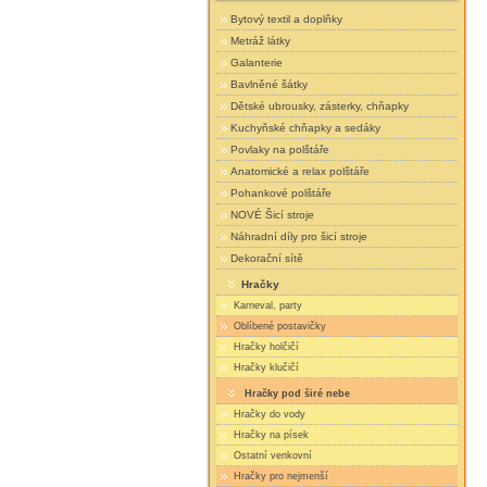
Bytový textil a doplňky
Metráž látky
Galanterie
Bavlněné šátky
Dětské ubrousky, zásterky, chňapky
Kuchyňské chňapky a sedáky
Povlaky na polštáře
Anatomické a relax polštáře
Pohankové polštáře
NOVÉ Šicí stroje
Náhradní díly pro šicí stroje
Dekorační sítě
Hračky
Karneval, party
Oblíbené postavičky
Hračky holčičí
Hračky klučičí
Hračky pod širé nebe
Hračky do vody
Hračky na písek
Ostatní venkovní
Hračky pro nejmenší