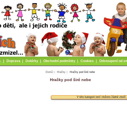
a
|
Doprava
|
Dobírky
|
Obchodní podmínky
|
Cookies
|
Odstoupení od s
Domů
::
Hračky
:: Hračky pod širé nebe
Hračky pod širé nebe
V této kategorii není vloženo žádné zboží.