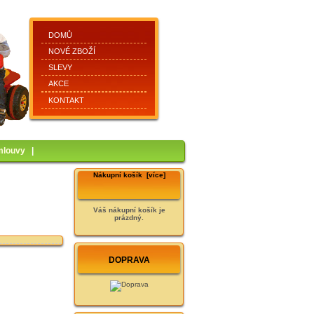
DOMŮ
NOVÉ ZBOŽÍ
SLEVY
AKCE
KONTAKT
mlouvy
|
Nákupní košík [více]
Váš nákupní košík je
prázdný.
DOPRAVA