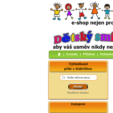
🏠︎
|
Kontakt
|
Přihlásit
|
Pokladn
Vyhledávaní
pište s diakritikou
Rozšířené hledání
Kategorie