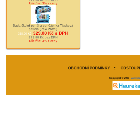
Ušetříte: 3% z ceny
Sada školní penál a peněženka Tlapková
patrola (Paw Patrol)
329,00 Kč s DPH
338,00 Kč
271,90 Kč bez DPH
Ušetříte: 3% z ceny
OBCHODNÍ PODMÍNKY
::
ODSTOUPE
Copyright © 2026
www.de