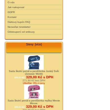
O nás
Jak nakupovat
GDPR
Kontakt
Dárkový kupón FAQ
Nezasílat newslatter
Odstoupení od smlouvy
Slevy [více]
Sada školní penál a peněženka Jurský Svět
(Jurassic World)
329,00 Kč s DPH
338,00 Kč
271,90 Kč bez DPH
Ušetříte: 3% z ceny
Sada školní penál a peněženka myška Minnie
Mouse
329,00 Kč s DPH
338,00 Kč
271,90 Kč bez DPH