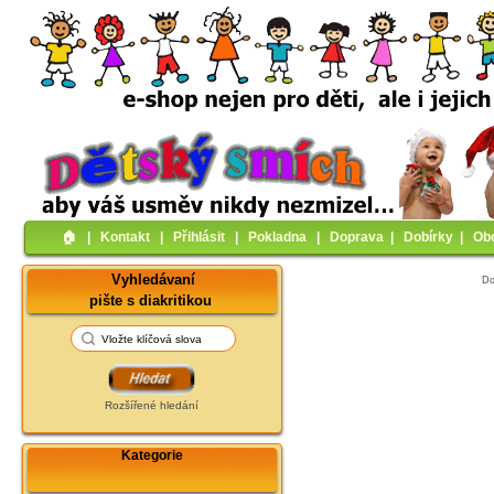
🏠︎
|
Kontakt
|
Přihlásit
|
Pokladna
|
Doprava
|
Dobírky
|
Ob
Vyhledávaní
D
pište s diakritikou
Rozšířené hledání
Kategorie