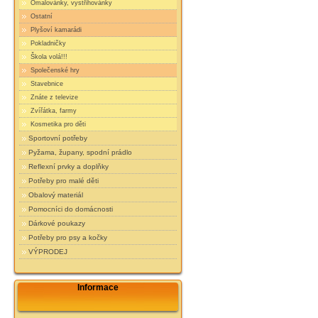
Omalovánky, vystřihovánky
Ostatní
Plyšoví kamarádi
Pokladničky
Škola volá!!!
Společenské hry
Stavebnice
Znáte z televize
Zvířátka, farmy
Kosmetika pro děti
Sportovní potřeby
Pyžama, župany, spodní prádlo
Reflexní prvky a doplňky
Potřeby pro malé děti
Obalový materiál
Pomocníci do domácnosti
Dárkové poukazy
Potřeby pro psy a kočky
VÝPRODEJ
Informace