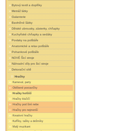
Bytový textil a doplňky
Metráž látky
Galanterie
Bavlněné šátky
Dětské ubrousky, zásterky, chňapky
Kuchyňské chňapky a sedáky
Povlaky na polštáře
Anatomické a relax polštáře
Pohankové polštáře
NOVÉ Šicí stroje
Náhradní díly pro šicí stroje
Dekorační sítě
Hračky
Karneval, party
Oblíbené postavičky
Hračky holčičí
Hračky klučičí
Hračky pod širé nebe
Hračky pro nejmenší
Kreativní hračky
Kufříky, tašky a deštníky
Malý muzikant